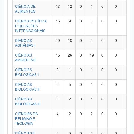
Planalto
CIÊNCIA DE
13
12
0
1
0
0
0
ALIMENTOS
CIÊNCIA POLÍTICA
15
9
0
6
0
0
0
E RELAÇÕES
INTERNACIONAIS
CIÊNCIAS
20
18
0
2
0
0
0
AGRÁRIAS I
CIÊNCIAS
45
26
0
19
0
0
0
AMBIENTAIS
CIÊNCIAS
2
1
0
1
0
0
0
BIOLÓGICAS I
CIÊNCIAS
6
5
0
1
0
0
0
BIOLÓGICAS II
CIÊNCIAS
3
2
0
1
0
0
0
BIOLÓGICAS III
CIÊNCIAS DA
4
2
0
2
0
0
0
RELIGIÃO E
TEOLOGIA
CIÊNCIAS E
0
0
0
0
0
0
0