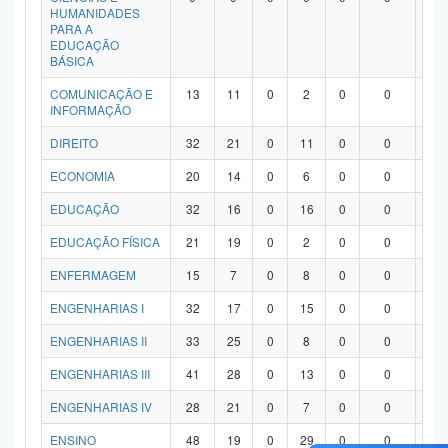
HUMANIDADES
PARA A
EDUCAÇÃO
BÁSICA
COMUNICAÇÃO E
13
11
0
2
0
0
0
INFORMAÇÃO
DIREITO
32
21
0
11
0
0
0
ECONOMIA
20
14
0
6
0
0
0
EDUCAÇÃO
32
16
0
16
0
0
0
EDUCAÇÃO FÍSICA
21
19
0
2
0
0
0
ENFERMAGEM
15
7
0
8
0
0
0
ENGENHARIAS I
32
17
0
15
0
0
0
ENGENHARIAS II
33
25
0
8
0
0
0
ENGENHARIAS III
41
28
0
13
0
0
0
ENGENHARIAS IV
28
21
0
7
0
0
0
ENSINO
48
19
0
29
0
0
0