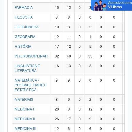
FARMÁCIA
15
12
0
3
0
0
0
FILOSOFIA
8
8
0
0
0
0
0
GEOCIÊNCIAS
10
8
0
2
0
0
0
GEOGRAFIA
12
11
0
1
0
0
0
HISTÓRIA
17
12
0
5
0
0
0
INTERDISCIPLINAR
82
49
0
33
0
0
0
LINGUÍSTICA E
16
13
0
3
0
0
0
LITERATURA
MATEMÁTICA /
9
9
0
0
0
0
0
PROBABILIDADE E
ESTATÍSTICA
MATERIAIS
8
6
0
2
0
0
0
MEDICINA I
20
8
0
12
0
0
0
MEDICINA II
26
17
0
9
0
0
0
MEDICINA III
12
6
0
6
0
0
0