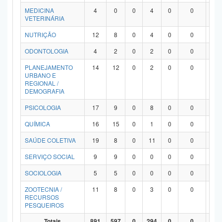
MEDICINA
4
0
0
4
0
0
0
VETERINÁRIA
NUTRIÇÃO
12
8
0
4
0
0
0
ODONTOLOGIA
4
2
0
2
0
0
0
PLANEJAMENTO
14
12
0
2
0
0
0
URBANO E
REGIONAL /
DEMOGRAFIA
PSICOLOGIA
17
9
0
8
0
0
0
QUÍMICA
16
15
0
1
0
0
0
SAÚDE COLETIVA
19
8
0
11
0
0
0
SERVIÇO SOCIAL
9
9
0
0
0
0
0
SOCIOLOGIA
5
5
0
0
0
0
0
ZOOTECNIA /
11
8
0
3
0
0
0
RECURSOS
PESQUEIROS
Totais
891
597
0
294
0
0
0