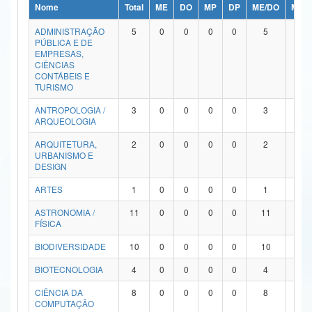
Nome
Total
ME
DO
MP
DP
ME/DO
MP/
Ministério da Ciência, Tecnologia, Inovações e Comunicações
ADMINISTRAÇÃO
5
0
0
0
0
5
0
PÚBLICA E DE
Ministério do Meio Ambiente
EMPRESAS,
CIÊNCIAS
Ministério do Turismo
CONTÁBEIS E
TURISMO
Ministério do Desenvolvimento Regional
ANTROPOLOGIA /
3
0
0
0
0
3
0
ARQUEOLOGIA
Controladoria-Geral da União
ARQUITETURA,
2
0
0
0
0
2
0
URBANISMO E
Ministério da Mulher, da Família e dos Direitos Humanos
DESIGN
Secretaria-Geral
ARTES
1
0
0
0
0
1
0
ASTRONOMIA /
11
0
0
0
0
11
0
Secretaria de Governo
FÍSICA
Gabinete de Segurança Institucional
BIODIVERSIDADE
10
0
0
0
0
10
0
Advocacia-Geral da União
BIOTECNOLOGIA
4
0
0
0
0
4
0
CIÊNCIA DA
8
0
0
0
0
8
0
Banco Central do Brasil
COMPUTAÇÃO