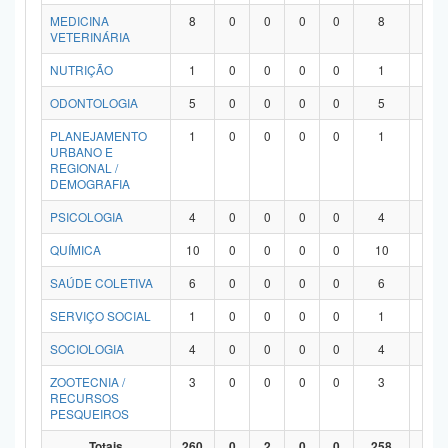
MEDICINA
8
0
0
0
0
8
0
VETERINÁRIA
NUTRIÇÃO
1
0
0
0
0
1
0
ODONTOLOGIA
5
0
0
0
0
5
0
PLANEJAMENTO
1
0
0
0
0
1
0
URBANO E
REGIONAL /
DEMOGRAFIA
PSICOLOGIA
4
0
0
0
0
4
0
QUÍMICA
10
0
0
0
0
10
0
SAÚDE COLETIVA
6
0
0
0
0
6
0
SERVIÇO SOCIAL
1
0
0
0
0
1
0
SOCIOLOGIA
4
0
0
0
0
4
0
ZOOTECNIA /
3
0
0
0
0
3
0
RECURSOS
PESQUEIROS
Totais
260
0
2
0
0
258
0