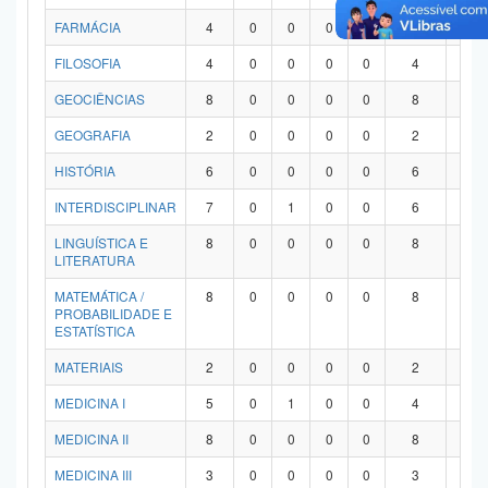
FARMÁCIA
4
0
0
0
0
4
0
FILOSOFIA
4
0
0
0
0
4
0
GEOCIÊNCIAS
8
0
0
0
0
8
0
GEOGRAFIA
2
0
0
0
0
2
0
HISTÓRIA
6
0
0
0
0
6
0
INTERDISCIPLINAR
7
0
1
0
0
6
0
LINGUÍSTICA E
8
0
0
0
0
8
0
LITERATURA
MATEMÁTICA /
8
0
0
0
0
8
0
PROBABILIDADE E
ESTATÍSTICA
MATERIAIS
2
0
0
0
0
2
0
MEDICINA I
5
0
1
0
0
4
0
MEDICINA II
8
0
0
0
0
8
0
MEDICINA III
3
0
0
0
0
3
0