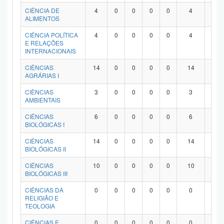
Planalto
CIÊNCIA DE
4
0
0
0
0
4
0
ALIMENTOS
CIÊNCIA POLÍTICA
4
0
0
0
0
4
0
E RELAÇÕES
INTERNACIONAIS
CIÊNCIAS
14
0
0
0
0
14
0
AGRÁRIAS I
CIÊNCIAS
3
0
0
0
0
3
0
AMBIENTAIS
CIÊNCIAS
6
0
0
0
0
6
0
BIOLÓGICAS I
CIÊNCIAS
14
0
0
0
0
14
0
BIOLÓGICAS II
CIÊNCIAS
10
0
0
0
0
10
0
BIOLÓGICAS III
CIÊNCIAS DA
0
0
0
0
0
0
0
RELIGIÃO E
TEOLOGIA
CIÊNCIAS E
0
0
0
0
0
0
0