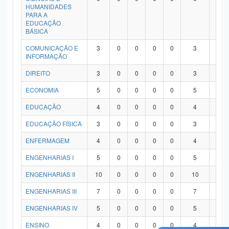
HUMANIDADES
PARA A
EDUCAÇÃO
BÁSICA
COMUNICAÇÃO E
3
0
0
0
0
3
0
INFORMAÇÃO
DIREITO
3
0
0
0
0
3
0
ECONOMIA
5
0
0
0
0
5
0
EDUCAÇÃO
4
0
0
0
0
4
0
EDUCAÇÃO FÍSICA
3
0
0
0
0
3
0
ENFERMAGEM
4
0
0
0
0
4
0
ENGENHARIAS I
5
0
0
0
0
5
0
ENGENHARIAS II
10
0
0
0
0
10
0
ENGENHARIAS III
7
0
0
0
0
7
0
ENGENHARIAS IV
5
0
0
0
0
5
0
ENSINO
4
0
0
0
0
4
0