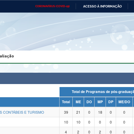
ACESSO À INFORMAÇÃO
CORONAVÍRUS (COVID-19)
Ministério da Defesa
Ministério das Relações
Mini
Exteriores
IR
PARA
O
CONTEÚDO
Ministério da Cidadania
Ministério da Saúde
Mini
Ministério do Desenvolvimento
Controladoria-Geral da União
Minis
Regional
e do
aliação
Advocacia-Geral da União
Banco Central do Brasil
Plana
Total de Programas de pós-gradu
Total
ME
DO
MP
DP
ME/DO
S CONTÁBEIS E TURISMO
39
21
0
18
0
0
10
10
0
0
0
0
4
2
0
2
0
0