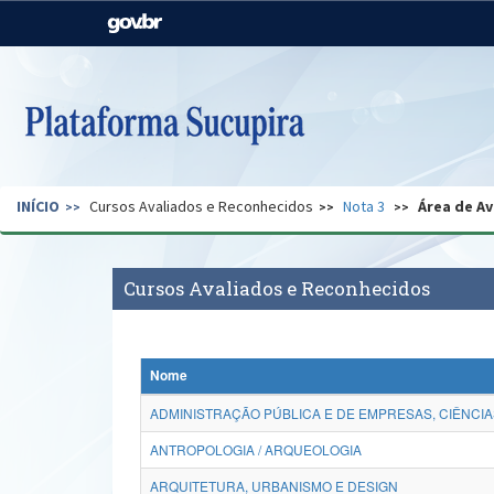
Casa Civil
Ministério da Justiça e
Segurança Pública
Ministério da Agricultura,
Ministério da Educação
Pecuária e Abastecimento
Ministério do Meio Ambiente
Ministério do Turismo
INÍCIO
Cursos Avaliados e Reconhecidos
Nota 3
Área de Av
Secretaria de Governo
Gabinete de Segurança
Institucional
Cursos Avaliados e Reconhecidos
Nome
ADMINISTRAÇÃO PÚBLICA E DE EMPRESAS, CIÊNCIA
ANTROPOLOGIA / ARQUEOLOGIA
ARQUITETURA, URBANISMO E DESIGN