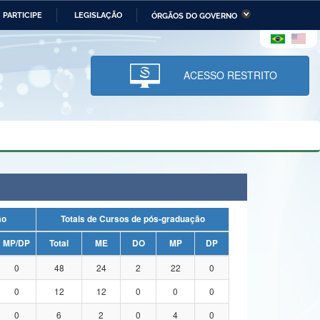
PARTICIPE
LEGISLAÇÃO
ÓRGÃOS DO GOVERNO
stério da Economia
Ministério da Infraestrutura
stério de Minas e Energia
Ministério da Ciência,
Tecnologia, Inovações e
ACESSO RESTRITO
Comunicações
tério da Mulher, da Família
Secretaria-Geral
s Direitos Humanos
lto
ação
Totais de Cursos de pós-graduação
MP/DP
Total
ME
DO
MP
DP
0
48
24
2
22
0
0
12
12
0
0
0
0
6
2
0
4
0