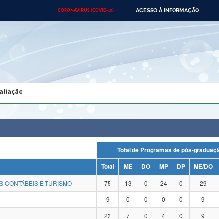
ACESSO À INFORMAÇÃO
CORONAVÍRUS (COVID-19)
Ministério da Defesa
Ministério das Relações
Mini
Exteriores
IR
PARA
O
CONTEÚDO
Ministério da Cidadania
Ministério da Saúde
Mini
Ministério do Desenvolvimento
Controladoria-Geral da União
Minis
Regional
e do
aliação
Advocacia-Geral da União
Banco Central do Brasil
Plana
Total de Programas de pós-gradu
Total
ME
DO
MP
DP
ME/DO
S CONTÁBEIS E TURISMO
75
13
0
24
0
29
9
0
0
0
0
9
22
7
0
4
0
9