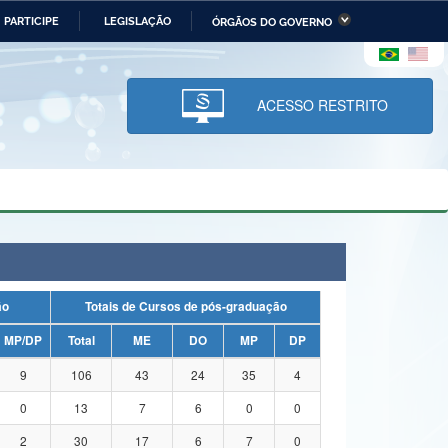
PARTICIPE
LEGISLAÇÃO
ÓRGÃOS DO GOVERNO
stério da Economia
Ministério da Infraestrutura
stério de Minas e Energia
Ministério da Ciência,
Tecnologia, Inovações e
ACESSO RESTRITO
Comunicações
tério da Mulher, da Família
Secretaria-Geral
s Direitos Humanos
lto
ação
Totais de Cursos de pós-graduação
MP/DP
Total
ME
DO
MP
DP
9
106
43
24
35
4
0
13
7
6
0
0
2
30
17
6
7
0