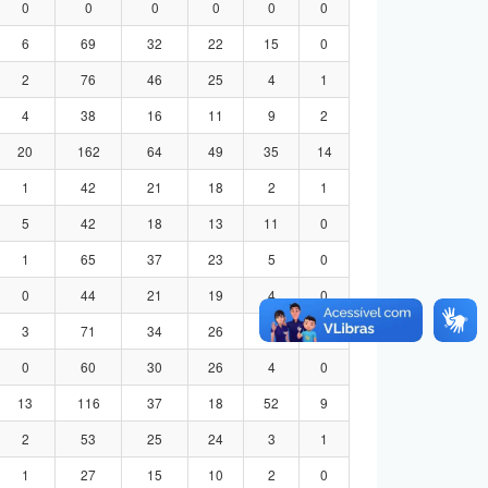
0
0
0
0
0
0
6
69
32
22
15
0
2
76
46
25
4
1
4
38
16
11
9
2
20
162
64
49
35
14
1
42
21
18
2
1
5
42
18
13
11
0
1
65
37
23
5
0
0
44
21
19
4
0
3
71
34
26
8
3
0
60
30
26
4
0
13
116
37
18
52
9
2
53
25
24
3
1
1
27
15
10
2
0