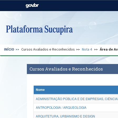
Casa Civil
Ministério da Justiça e
Segurança Pública
Ministério da Agricultura,
Ministério da Educação
Pecuária e Abastecimento
Ministério do Meio Ambiente
Ministério do Turismo
INÍCIO
Cursos Avaliados e Reconhecidos
Nota 4
Área de Av
Secretaria de Governo
Gabinete de Segurança
Institucional
Cursos Avaliados e Reconhecidos
Nome
ADMINISTRAÇÃO PÚBLICA E DE EMPRESAS, CIÊNCIA
ANTROPOLOGIA / ARQUEOLOGIA
ARQUITETURA, URBANISMO E DESIGN