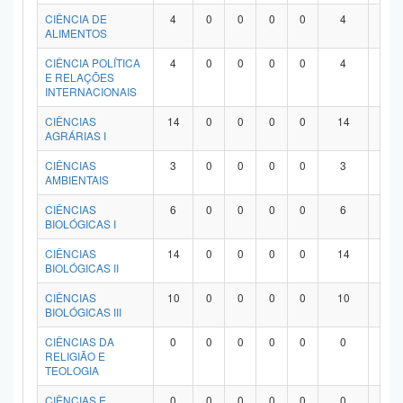
Planalto
CIÊNCIA DE
4
0
0
0
0
4
0
ALIMENTOS
CIÊNCIA POLÍTICA
4
0
0
0
0
4
0
E RELAÇÕES
INTERNACIONAIS
CIÊNCIAS
14
0
0
0
0
14
0
AGRÁRIAS I
CIÊNCIAS
3
0
0
0
0
3
0
AMBIENTAIS
CIÊNCIAS
6
0
0
0
0
6
0
BIOLÓGICAS I
CIÊNCIAS
14
0
0
0
0
14
0
BIOLÓGICAS II
CIÊNCIAS
10
0
0
0
0
10
0
BIOLÓGICAS III
CIÊNCIAS DA
0
0
0
0
0
0
0
RELIGIÃO E
TEOLOGIA
CIÊNCIAS E
0
0
0
0
0
0
0