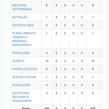
MEDICINA
8
0
0
0
0
8
0
VETERINÁRIA
NUTRIÇÃO
1
0
0
0
0
1
0
ODONTOLOGIA
5
0
0
0
0
5
0
PLANEJAMENTO
1
0
0
0
0
1
0
URBANO E
REGIONAL /
DEMOGRAFIA
PSICOLOGIA
4
0
0
0
0
4
0
QUÍMICA
10
0
0
0
0
10
0
SAÚDE COLETIVA
6
0
0
0
0
6
0
SERVIÇO SOCIAL
1
0
0
0
0
1
0
SOCIOLOGIA
4
0
0
0
0
4
0
ZOOTECNIA /
3
0
0
0
0
3
0
RECURSOS
PESQUEIROS
Totais
260
0
2
0
0
258
0