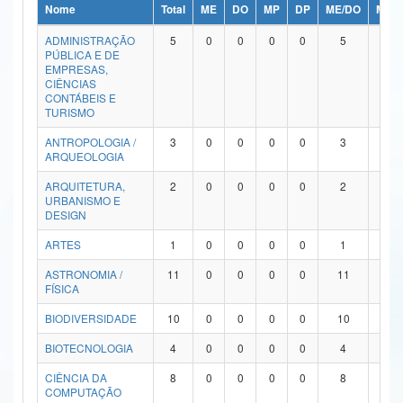
Nome
Total
ME
DO
MP
DP
ME/DO
MP/
Ministério da Ciência, Tecnologia, Inovações e Comunicações
ADMINISTRAÇÃO
5
0
0
0
0
5
0
PÚBLICA E DE
Ministério do Meio Ambiente
EMPRESAS,
CIÊNCIAS
Ministério do Turismo
CONTÁBEIS E
TURISMO
Ministério do Desenvolvimento Regional
ANTROPOLOGIA /
3
0
0
0
0
3
0
ARQUEOLOGIA
Controladoria-Geral da União
ARQUITETURA,
2
0
0
0
0
2
0
URBANISMO E
Ministério da Mulher, da Família e dos Direitos Humanos
DESIGN
Secretaria-Geral
ARTES
1
0
0
0
0
1
0
ASTRONOMIA /
11
0
0
0
0
11
0
Secretaria de Governo
FÍSICA
Gabinete de Segurança Institucional
BIODIVERSIDADE
10
0
0
0
0
10
0
Advocacia-Geral da União
BIOTECNOLOGIA
4
0
0
0
0
4
0
CIÊNCIA DA
8
0
0
0
0
8
0
Banco Central do Brasil
COMPUTAÇÃO