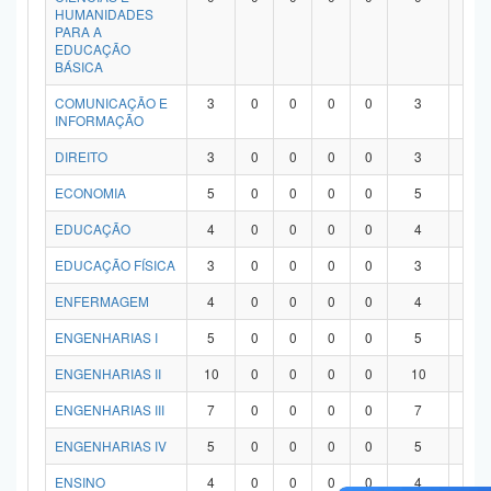
HUMANIDADES
PARA A
EDUCAÇÃO
BÁSICA
COMUNICAÇÃO E
3
0
0
0
0
3
0
INFORMAÇÃO
DIREITO
3
0
0
0
0
3
0
ECONOMIA
5
0
0
0
0
5
0
EDUCAÇÃO
4
0
0
0
0
4
0
EDUCAÇÃO FÍSICA
3
0
0
0
0
3
0
ENFERMAGEM
4
0
0
0
0
4
0
ENGENHARIAS I
5
0
0
0
0
5
0
ENGENHARIAS II
10
0
0
0
0
10
0
ENGENHARIAS III
7
0
0
0
0
7
0
ENGENHARIAS IV
5
0
0
0
0
5
0
ENSINO
4
0
0
0
0
4
0