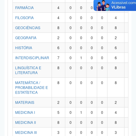
FARMÁCIA
4
0
0
0
0
4
0
FILOSOFIA
4
0
0
0
0
4
0
GEOCIÊNCIAS
8
0
0
0
0
8
0
GEOGRAFIA
2
0
0
0
0
2
0
HISTÓRIA
6
0
0
0
0
6
0
INTERDISCIPLINAR
7
0
1
0
0
6
0
LINGUÍSTICA E
8
0
0
0
0
8
0
LITERATURA
MATEMÁTICA /
8
0
0
0
0
8
0
PROBABILIDADE E
ESTATÍSTICA
MATERIAIS
2
0
0
0
0
2
0
MEDICINA I
5
0
1
0
0
4
0
MEDICINA II
8
0
0
0
0
8
0
MEDICINA III
3
0
0
0
0
3
0