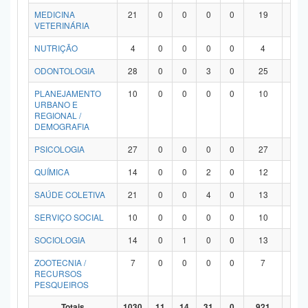
MEDICINA
21
0
0
0
0
19
2
VETERINÁRIA
NUTRIÇÃO
4
0
0
0
0
4
0
ODONTOLOGIA
28
0
0
3
0
25
0
PLANEJAMENTO
10
0
0
0
0
10
0
URBANO E
REGIONAL /
DEMOGRAFIA
PSICOLOGIA
27
0
0
0
0
27
0
QUÍMICA
14
0
0
2
0
12
0
SAÚDE COLETIVA
21
0
0
4
0
13
4
SERVIÇO SOCIAL
10
0
0
0
0
10
0
SOCIOLOGIA
14
0
1
0
0
13
0
ZOOTECNIA /
7
0
0
0
0
7
0
RECURSOS
PESQUEIROS
Totais
1030
11
14
31
0
921
53