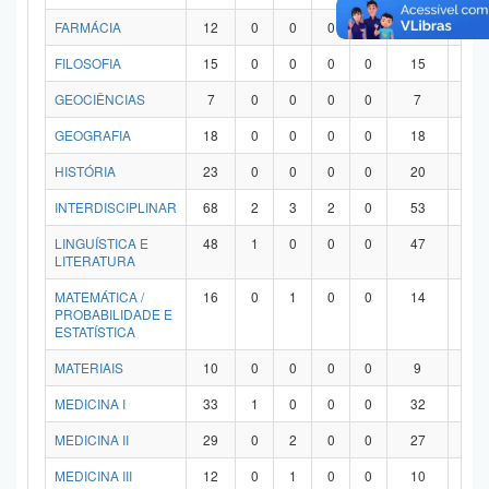
FARMÁCIA
12
0
0
0
0
12
0
FILOSOFIA
15
0
0
0
0
15
0
GEOCIÊNCIAS
7
0
0
0
0
7
0
GEOGRAFIA
18
0
0
0
0
18
0
HISTÓRIA
23
0
0
0
0
20
3
INTERDISCIPLINAR
68
2
3
2
0
53
8
LINGUÍSTICA E
48
1
0
0
0
47
0
LITERATURA
MATEMÁTICA /
16
0
1
0
0
14
1
PROBABILIDADE E
ESTATÍSTICA
MATERIAIS
10
0
0
0
0
9
1
MEDICINA I
33
1
0
0
0
32
0
MEDICINA II
29
0
2
0
0
27
0
MEDICINA III
12
0
1
0
0
10
1