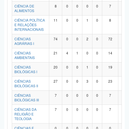
Planalto
CIÊNCIA DE
8
0
0
0
0
7
1
ALIMENTOS
CIÊNCIA POLÍTICA
11
0
0
1
0
8
2
E RELAÇÕES
INTERNACIONAIS
CIÊNCIAS
74
0
0
2
0
72
0
AGRÁRIAS I
CIÊNCIAS
21
4
1
0
0
14
2
AMBIENTAIS
CIÊNCIAS
20
0
0
1
0
19
0
BIOLÓGICAS I
CIÊNCIAS
27
0
0
3
0
23
1
BIOLÓGICAS II
CIÊNCIAS
7
0
0
0
0
7
0
BIOLÓGICAS III
CIÊNCIAS DA
7
0
0
0
0
7
0
RELIGIÃO E
TEOLOGIA
CIÊNCIAS E
0
0
0
0
0
0
0