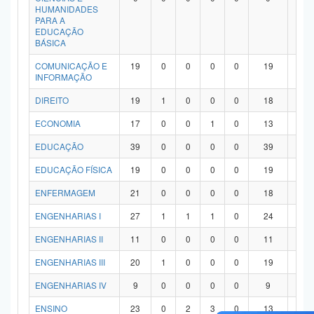
HUMANIDADES
PARA A
EDUCAÇÃO
BÁSICA
COMUNICAÇÃO E
19
0
0
0
0
19
0
INFORMAÇÃO
DIREITO
19
1
0
0
0
18
0
ECONOMIA
17
0
0
1
0
13
3
EDUCAÇÃO
39
0
0
0
0
39
0
EDUCAÇÃO FÍSICA
19
0
0
0
0
19
0
ENFERMAGEM
21
0
0
0
0
18
3
ENGENHARIAS I
27
1
1
1
0
24
0
ENGENHARIAS II
11
0
0
0
0
11
0
ENGENHARIAS III
20
1
0
0
0
19
0
ENGENHARIAS IV
9
0
0
0
0
9
0
ENSINO
23
0
2
3
0
13
5