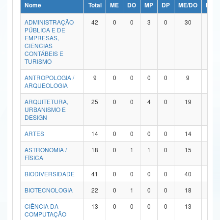
Nome
Total
ME
DO
MP
DP
ME/DO
MP/
Ministério da Ciência, Tecnologia, Inovações e Comunicações
ADMINISTRAÇÃO
42
0
0
3
0
30
9
PÚBLICA E DE
Ministério do Meio Ambiente
EMPRESAS,
CIÊNCIAS
Ministério do Turismo
CONTÁBEIS E
TURISMO
Ministério do Desenvolvimento Regional
ANTROPOLOGIA /
9
0
0
0
0
9
0
ARQUEOLOGIA
Controladoria-Geral da União
ARQUITETURA,
25
0
0
4
0
19
2
URBANISMO E
Ministério da Mulher, da Família e dos Direitos Humanos
DESIGN
Secretaria-Geral
ARTES
14
0
0
0
0
14
0
ASTRONOMIA /
18
0
1
1
0
15
1
Secretaria de Governo
FÍSICA
Gabinete de Segurança Institucional
BIODIVERSIDADE
41
0
0
0
0
40
1
Advocacia-Geral da União
BIOTECNOLOGIA
22
0
1
0
0
18
3
CIÊNCIA DA
13
0
0
0
0
13
0
Banco Central do Brasil
COMPUTAÇÃO