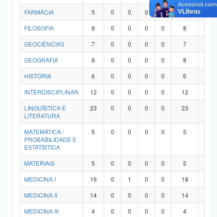
FARMÁCIA
5
0
0
0
0
5
0
FILOSOFIA
8
0
0
0
0
8
0
GEOCIÊNCIAS
7
0
0
0
0
7
0
GEOGRAFIA
8
0
0
0
0
8
0
HISTÓRIA
6
0
0
0
0
6
0
INTERDISCIPLINAR
12
0
0
0
0
12
0
LINGUÍSTICA E
23
0
0
0
0
23
0
LITERATURA
MATEMÁTICA /
5
0
0
0
0
5
0
PROBABILIDADE E
ESTATÍSTICA
MATERIAIS
5
0
0
0
0
5
0
MEDICINA I
19
0
1
0
0
18
0
MEDICINA II
14
0
0
0
0
14
0
MEDICINA III
4
0
0
0
0
4
0