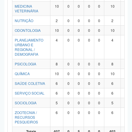
MEDICINA
10
0
0
0
0
10
0
VETERINÁRIA
NUTRIÇÃO
2
0
0
0
0
2
0
ODONTOLOGIA
10
0
0
0
0
10
0
PLANEJAMENTO
4
0
0
0
0
4
0
URBANO E
REGIONAL /
DEMOGRAFIA
PSICOLOGIA
8
0
0
0
0
8
0
QUÍMICA
10
0
0
0
0
10
0
SAÚDE COLETIVA
6
0
0
0
0
6
0
SERVIÇO SOCIAL
6
0
0
0
0
6
0
SOCIOLOGIA
5
0
0
0
0
5
0
ZOOTECNIA /
6
0
0
0
0
6
0
RECURSOS
PESQUEIROS
Totais
407
0
5
0
0
402
0