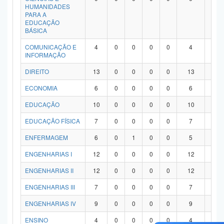
HUMANIDADES
PARA A
EDUCAÇÃO
BÁSICA
COMUNICAÇÃO E
4
0
0
0
0
4
0
INFORMAÇÃO
DIREITO
13
0
0
0
0
13
0
ECONOMIA
6
0
0
0
0
6
0
EDUCAÇÃO
10
0
0
0
0
10
0
EDUCAÇÃO FÍSICA
7
0
0
0
0
7
0
ENFERMAGEM
6
0
1
0
0
5
0
ENGENHARIAS I
12
0
0
0
0
12
0
ENGENHARIAS II
12
0
0
0
0
12
0
ENGENHARIAS III
7
0
0
0
0
7
0
ENGENHARIAS IV
9
0
0
0
0
9
0
ENSINO
4
0
0
0
0
4
0