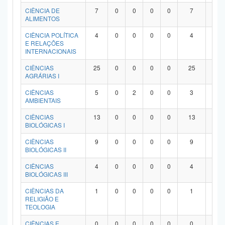
Planalto
CIÊNCIA DE
7
0
0
0
0
7
0
ALIMENTOS
CIÊNCIA POLÍTICA
4
0
0
0
0
4
0
E RELAÇÕES
INTERNACIONAIS
CIÊNCIAS
25
0
0
0
0
25
0
AGRÁRIAS I
CIÊNCIAS
5
0
2
0
0
3
0
AMBIENTAIS
CIÊNCIAS
13
0
0
0
0
13
0
BIOLÓGICAS I
CIÊNCIAS
9
0
0
0
0
9
0
BIOLÓGICAS II
CIÊNCIAS
4
0
0
0
0
4
0
BIOLÓGICAS III
CIÊNCIAS DA
1
0
0
0
0
1
0
RELIGIÃO E
TEOLOGIA
CIÊNCIAS E
0
0
0
0
0
0
0