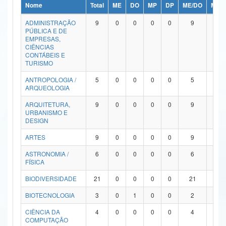
Nome
Total
ME
DO
MP
DP
ME/DO
MP/
Ministério da Ciência, Tecnologia, Inovações e Comunicações
ADMINISTRAÇÃO
9
0
0
0
0
9
0
PÚBLICA E DE
Ministério do Meio Ambiente
EMPRESAS,
CIÊNCIAS
Ministério do Turismo
CONTÁBEIS E
TURISMO
Ministério do Desenvolvimento Regional
ANTROPOLOGIA /
5
0
0
0
0
5
0
ARQUEOLOGIA
Controladoria-Geral da União
ARQUITETURA,
9
0
0
0
0
9
0
URBANISMO E
Ministério da Mulher, da Família e dos Direitos Humanos
DESIGN
Secretaria-Geral
ARTES
9
0
0
0
0
9
0
ASTRONOMIA /
6
0
0
0
0
6
0
Secretaria de Governo
FÍSICA
Gabinete de Segurança Institucional
BIODIVERSIDADE
21
0
0
0
0
21
0
Advocacia-Geral da União
BIOTECNOLOGIA
3
0
1
0
0
2
0
CIÊNCIA DA
4
0
0
0
0
4
0
Banco Central do Brasil
COMPUTAÇÃO