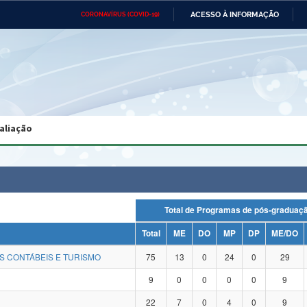
ACESSO À INFORMAÇÃO
CORONAVÍRUS (COVID-19)
Ministério da Defesa
Ministério das Relações
Mini
Exteriores
IR
PARA
O
CONTEÚDO
Ministério da Cidadania
Ministério da Saúde
Mini
Ministério do Desenvolvimento
Controladoria-Geral da União
Minis
Regional
e do
aliação
Advocacia-Geral da União
Banco Central do Brasil
Plana
Total de Programas de pós-gradu
Total
ME
DO
MP
DP
ME/DO
S CONTÁBEIS E TURISMO
75
13
0
24
0
29
9
0
0
0
0
9
22
7
0
4
0
9