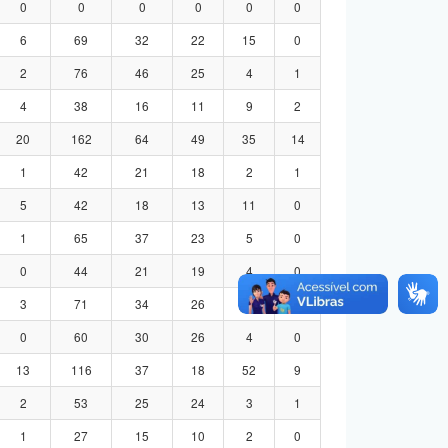
0
0
0
0
0
0
6
69
32
22
15
0
2
76
46
25
4
1
4
38
16
11
9
2
20
162
64
49
35
14
1
42
21
18
2
1
5
42
18
13
11
0
1
65
37
23
5
0
0
44
21
19
4
0
3
71
34
26
8
3
0
60
30
26
4
0
13
116
37
18
52
9
2
53
25
24
3
1
1
27
15
10
2
0