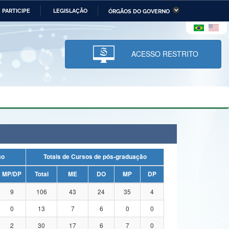
PARTICIPE
LEGISLAÇÃO
ÓRGÃOS DO GOVERNO
stério da Economia
Ministério da Infraestrutura
stério de Minas e Energia
Ministério da Ciência,
Tecnologia, Inovações e
ACESSO RESTRITO
Comunicações
tério da Mulher, da Família
Secretaria-Geral
s Direitos Humanos
lto
ação
Totais de Cursos de pós-graduação
MP/DP
Total
ME
DO
MP
DP
9
106
43
24
35
4
0
13
7
6
0
0
2
30
17
6
7
0