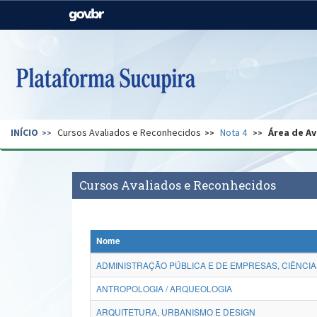
Casa Civil
Ministério da Justiça e
Segurança Pública
Ministério da Agricultura,
Ministério da Educação
Pecuária e Abastecimento
Ministério do Meio Ambiente
Ministério do Turismo
INÍCIO
Cursos Avaliados e Reconhecidos
Nota 4
Área de Av
Secretaria de Governo
Gabinete de Segurança
Institucional
Cursos Avaliados e Reconhecidos
Nome
ADMINISTRAÇÃO PÚBLICA E DE EMPRESAS, CIÊNCIA
ANTROPOLOGIA / ARQUEOLOGIA
ARQUITETURA, URBANISMO E DESIGN