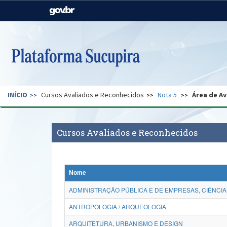
Casa Civil
Ministério da Justiça e
Segurança Pública
Ministério da Agricultura,
Ministério da Educação
Pecuária e Abastecimento
Ministério do Meio Ambiente
Ministério do Turismo
INÍCIO
Cursos Avaliados e Reconhecidos
Nota 5
Área de Av
Secretaria de Governo
Gabinete de Segurança
Institucional
Cursos Avaliados e Reconhecidos
Nome
ADMINISTRAÇÃO PÚBLICA E DE EMPRESAS, CIÊNCIA
ANTROPOLOGIA / ARQUEOLOGIA
ARQUITETURA, URBANISMO E DESIGN