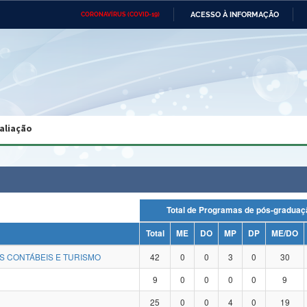
ACESSO À INFORMAÇÃO
CORONAVÍRUS (COVID-19)
Ministério da Defesa
Ministério das Relações
Mini
Exteriores
IR
PARA
O
CONTEÚDO
Ministério da Cidadania
Ministério da Saúde
Mini
Ministério do Desenvolvimento
Controladoria-Geral da União
Minis
Regional
e do
aliação
Advocacia-Geral da União
Banco Central do Brasil
Plana
Total de Programas de pós-grad
Total
ME
DO
MP
DP
ME/DO
S CONTÁBEIS E TURISMO
42
0
0
3
0
30
9
0
0
0
0
9
25
0
0
4
0
19