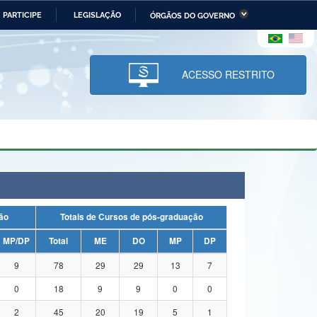
PARTICIPE
LEGISLAÇÃO
ÓRGÃOS DO GOVERNO
stério da Economia
Ministério da Infraestrutura
stério de Minas e Energia
Ministério da Ciência,
Tecnologia, Inovações e
ACESSO RESTRITO
Comunicações
tério da Mulher, da Família
Secretaria-Geral
s Direitos Humanos
lto
uação
Totais de Cursos de pós-graduação
MP/DP
Total
ME
DO
MP
DP
9
78
29
29
13
7
0
18
9
9
0
0
2
45
20
19
5
1