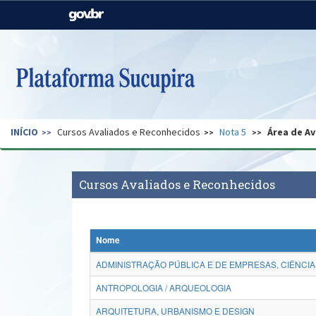
Casa Civil
Ministério da Justiça e
Segurança Pública
Ministério da Agricultura,
Ministério da Educação
Pecuária e Abastecimento
Ministério do Meio Ambiente
Ministério do Turismo
INÍCIO
Cursos Avaliados e Reconhecidos
Nota 5
Área de Av
Secretaria de Governo
Gabinete de Segurança
Institucional
Cursos Avaliados e Reconhecidos
Nome
ADMINISTRAÇÃO PÚBLICA E DE EMPRESAS, CIÊNCIA
ANTROPOLOGIA / ARQUEOLOGIA
ARQUITETURA, URBANISMO E DESIGN