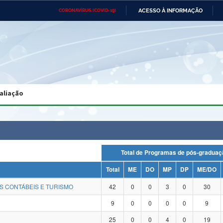
ACESSO À INFORMAÇÃO
CORONAVÍRUS (COVID-19)
Ministério da Defesa
Ministério das Relações
Mini
Exteriores
IR
PARA
O
CONTEÚDO
Ministério da Cidadania
Ministério da Saúde
Mini
Ministério do Desenvolvimento
Controladoria-Geral da União
Minis
Regional
e do
aliação
Advocacia-Geral da União
Banco Central do Brasil
Plana
Total de Programas de pós-grad
Total
ME
DO
MP
DP
ME/DO
S CONTÁBEIS E TURISMO
42
0
0
3
0
30
9
0
0
0
0
9
25
0
0
4
0
19