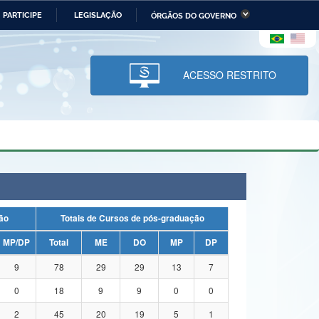
PARTICIPE
LEGISLAÇÃO
ÓRGÃOS DO GOVERNO
stério da Economia
Ministério da Infraestrutura
stério de Minas e Energia
Ministério da Ciência,
Tecnologia, Inovações e
ACESSO RESTRITO
Comunicações
tério da Mulher, da Família
Secretaria-Geral
s Direitos Humanos
lto
uação
Totais de Cursos de pós-graduação
MP/DP
Total
ME
DO
MP
DP
9
78
29
29
13
7
0
18
9
9
0
0
2
45
20
19
5
1