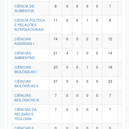
Planalto
CIÊNCIA DE
8
0
0
0
0
7
1
ALIMENTOS
CIÊNCIA POLÍTICA
11
0
0
1
0
8
2
E RELAÇÕES
INTERNACIONAIS
CIÊNCIAS
74
0
0
2
0
72
0
AGRÁRIAS I
CIÊNCIAS
21
4
1
0
0
14
2
AMBIENTAIS
CIÊNCIAS
20
0
0
1
0
19
0
BIOLÓGICAS I
CIÊNCIAS
27
0
0
3
0
23
1
BIOLÓGICAS II
CIÊNCIAS
7
0
0
0
0
7
0
BIOLÓGICAS III
CIÊNCIAS DA
7
0
0
0
0
7
0
RELIGIÃO E
TEOLOGIA
CIÊNCIAS E
0
0
0
0
0
0
0