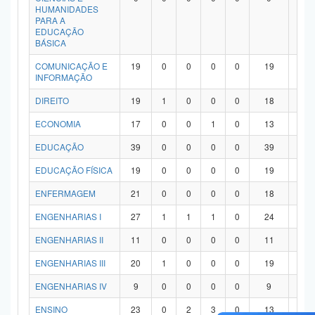
HUMANIDADES
PARA A
EDUCAÇÃO
BÁSICA
COMUNICAÇÃO E
19
0
0
0
0
19
0
INFORMAÇÃO
DIREITO
19
1
0
0
0
18
0
ECONOMIA
17
0
0
1
0
13
3
EDUCAÇÃO
39
0
0
0
0
39
0
EDUCAÇÃO FÍSICA
19
0
0
0
0
19
0
ENFERMAGEM
21
0
0
0
0
18
3
ENGENHARIAS I
27
1
1
1
0
24
0
ENGENHARIAS II
11
0
0
0
0
11
0
ENGENHARIAS III
20
1
0
0
0
19
0
ENGENHARIAS IV
9
0
0
0
0
9
0
ENSINO
23
0
2
3
0
13
5