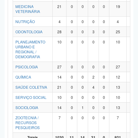
MEDICINA
21
0
0
0
0
19
2
VETERINÁRIA
NUTRIÇÃO
4
0
0
0
0
4
0
ODONTOLOGIA
28
0
0
3
0
25
0
PLANEJAMENTO
10
0
0
0
0
10
0
URBANO E
REGIONAL /
DEMOGRAFIA
PSICOLOGIA
27
0
0
0
0
27
0
QUÍMICA
14
0
0
2
0
12
0
SAÚDE COLETIVA
21
0
0
4
0
13
4
SERVIÇO SOCIAL
10
0
0
0
0
10
0
SOCIOLOGIA
14
0
1
0
0
13
0
ZOOTECNIA /
7
0
0
0
0
7
0
RECURSOS
PESQUEIROS
Totais
1030
11
14
31
0
921
53