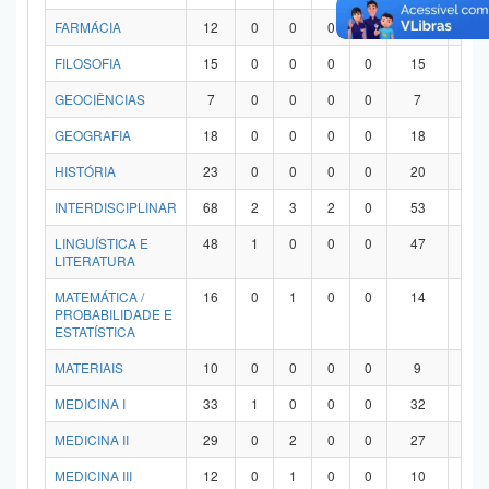
FARMÁCIA
12
0
0
0
0
12
0
FILOSOFIA
15
0
0
0
0
15
0
GEOCIÊNCIAS
7
0
0
0
0
7
0
GEOGRAFIA
18
0
0
0
0
18
0
HISTÓRIA
23
0
0
0
0
20
3
INTERDISCIPLINAR
68
2
3
2
0
53
8
LINGUÍSTICA E
48
1
0
0
0
47
0
LITERATURA
MATEMÁTICA /
16
0
1
0
0
14
1
PROBABILIDADE E
ESTATÍSTICA
MATERIAIS
10
0
0
0
0
9
1
MEDICINA I
33
1
0
0
0
32
0
MEDICINA II
29
0
2
0
0
27
0
MEDICINA III
12
0
1
0
0
10
1