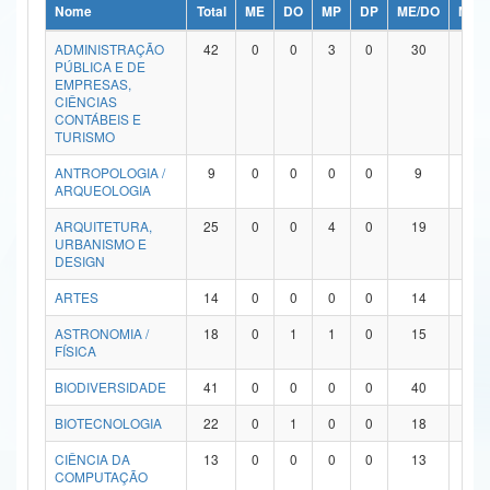
Nome
Total
ME
DO
MP
DP
ME/DO
MP/
Ministério da Ciência, Tecnologia, Inovações e Comunicações
ADMINISTRAÇÃO
42
0
0
3
0
30
9
PÚBLICA E DE
Ministério do Meio Ambiente
EMPRESAS,
CIÊNCIAS
Ministério do Turismo
CONTÁBEIS E
TURISMO
Ministério do Desenvolvimento Regional
ANTROPOLOGIA /
9
0
0
0
0
9
0
ARQUEOLOGIA
Controladoria-Geral da União
ARQUITETURA,
25
0
0
4
0
19
2
URBANISMO E
Ministério da Mulher, da Família e dos Direitos Humanos
DESIGN
Secretaria-Geral
ARTES
14
0
0
0
0
14
0
ASTRONOMIA /
18
0
1
1
0
15
1
Secretaria de Governo
FÍSICA
Gabinete de Segurança Institucional
BIODIVERSIDADE
41
0
0
0
0
40
1
Advocacia-Geral da União
BIOTECNOLOGIA
22
0
1
0
0
18
3
CIÊNCIA DA
13
0
0
0
0
13
0
Banco Central do Brasil
COMPUTAÇÃO