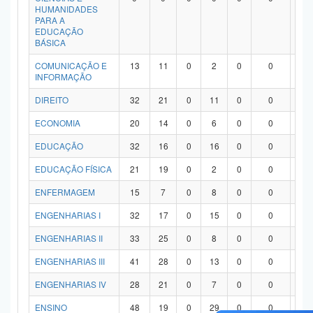
HUMANIDADES
PARA A
EDUCAÇÃO
BÁSICA
COMUNICAÇÃO E
13
11
0
2
0
0
0
INFORMAÇÃO
DIREITO
32
21
0
11
0
0
0
ECONOMIA
20
14
0
6
0
0
0
EDUCAÇÃO
32
16
0
16
0
0
0
EDUCAÇÃO FÍSICA
21
19
0
2
0
0
0
ENFERMAGEM
15
7
0
8
0
0
0
ENGENHARIAS I
32
17
0
15
0
0
0
ENGENHARIAS II
33
25
0
8
0
0
0
ENGENHARIAS III
41
28
0
13
0
0
0
ENGENHARIAS IV
28
21
0
7
0
0
0
ENSINO
48
19
0
29
0
0
0