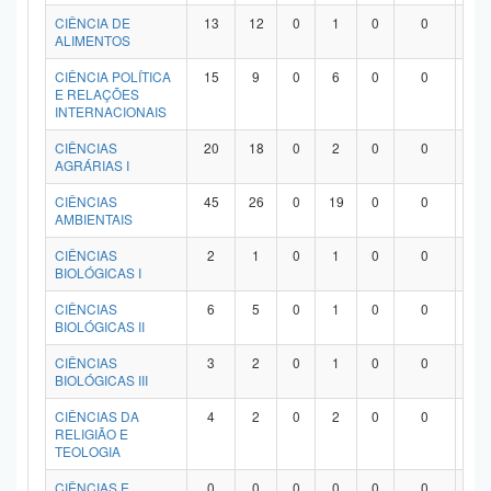
Planalto
CIÊNCIA DE
13
12
0
1
0
0
0
ALIMENTOS
CIÊNCIA POLÍTICA
15
9
0
6
0
0
0
E RELAÇÕES
INTERNACIONAIS
CIÊNCIAS
20
18
0
2
0
0
0
AGRÁRIAS I
CIÊNCIAS
45
26
0
19
0
0
0
AMBIENTAIS
CIÊNCIAS
2
1
0
1
0
0
0
BIOLÓGICAS I
CIÊNCIAS
6
5
0
1
0
0
0
BIOLÓGICAS II
CIÊNCIAS
3
2
0
1
0
0
0
BIOLÓGICAS III
CIÊNCIAS DA
4
2
0
2
0
0
0
RELIGIÃO E
TEOLOGIA
CIÊNCIAS E
0
0
0
0
0
0
0