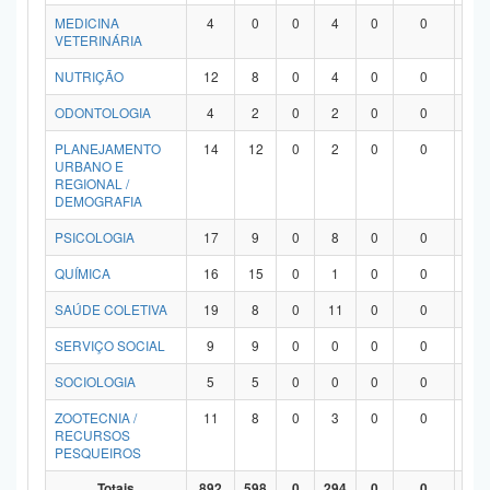
MEDICINA
4
0
0
4
0
0
0
VETERINÁRIA
NUTRIÇÃO
12
8
0
4
0
0
0
ODONTOLOGIA
4
2
0
2
0
0
0
PLANEJAMENTO
14
12
0
2
0
0
0
URBANO E
REGIONAL /
DEMOGRAFIA
PSICOLOGIA
17
9
0
8
0
0
0
QUÍMICA
16
15
0
1
0
0
0
SAÚDE COLETIVA
19
8
0
11
0
0
0
SERVIÇO SOCIAL
9
9
0
0
0
0
0
SOCIOLOGIA
5
5
0
0
0
0
0
ZOOTECNIA /
11
8
0
3
0
0
0
RECURSOS
PESQUEIROS
Totais
892
598
0
294
0
0
0