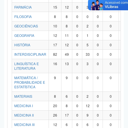
FARMÁCIA
15
12
0
3
0
0
0
FILOSOFIA
8
8
0
0
0
0
0
GEOCIÊNCIAS
10
8
0
2
0
0
0
GEOGRAFIA
12
11
0
1
0
0
0
HISTÓRIA
17
12
0
5
0
0
0
INTERDISCIPLINAR
82
49
0
33
0
0
0
LINGUÍSTICA E
16
13
0
3
0
0
0
LITERATURA
MATEMÁTICA /
9
9
0
0
0
0
0
PROBABILIDADE E
ESTATÍSTICA
MATERIAIS
8
6
0
2
0
0
0
MEDICINA I
20
8
0
12
0
0
0
MEDICINA II
26
17
0
9
0
0
0
MEDICINA III
12
6
0
6
0
0
0