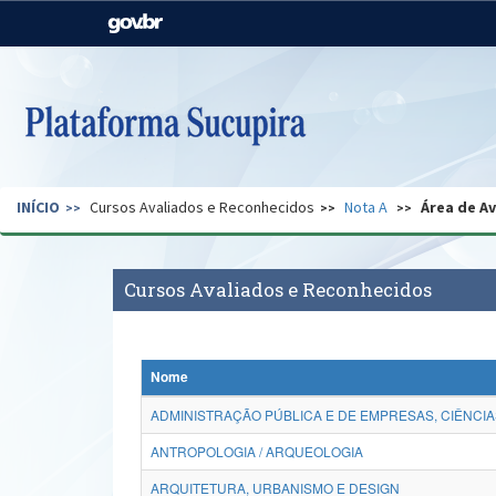
Casa Civil
Ministério da Justiça e
Segurança Pública
Ministério da Agricultura,
Ministério da Educação
Pecuária e Abastecimento
Ministério do Meio Ambiente
Ministério do Turismo
INÍCIO
Cursos Avaliados e Reconhecidos
Nota A
Área de A
Secretaria de Governo
Gabinete de Segurança
Institucional
Cursos Avaliados e Reconhecidos
Nome
ADMINISTRAÇÃO PÚBLICA E DE EMPRESAS, CIÊNCIA
ANTROPOLOGIA / ARQUEOLOGIA
ARQUITETURA, URBANISMO E DESIGN