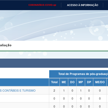
ACESSO À INFORMAÇÃO
CORONAVÍRUS (COVID-19)
Ministério da Defesa
Ministério das Relações
Mini
Exteriores
IR
PARA
O
CONTEÚDO
Ministério da Cidadania
Ministério da Saúde
Mini
Ministério do Desenvolvimento
Controladoria-Geral da União
Minis
Regional
e do
valiação
Advocacia-Geral da União
Banco Central do Brasil
Plana
Total de Programas de pós-grad
Total
ME
DO
MP
DP
ME/DO
S CONTÁBEIS E TURISMO
2
1
0
1
0
0
0
0
0
0
0
0
0
0
0
0
0
0