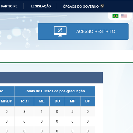
PARTICIPE
LEGISLAÇÃO
ÓRGÃOS DO GOVERNO
stério da Economia
Ministério da Infraestrutura
stério de Minas e Energia
Ministério da Ciência,
Tecnologia, Inovações e
ACESSO RESTRITO
Comunicações
tério da Mulher, da Família
Secretaria-Geral
s Direitos Humanos
lto
uação
Totais de Cursos de pós-graduação
MP/DP
Total
ME
DO
MP
DP
0
3
1
0
2
0
0
0
0
0
0
0
0
0
0
0
0
0