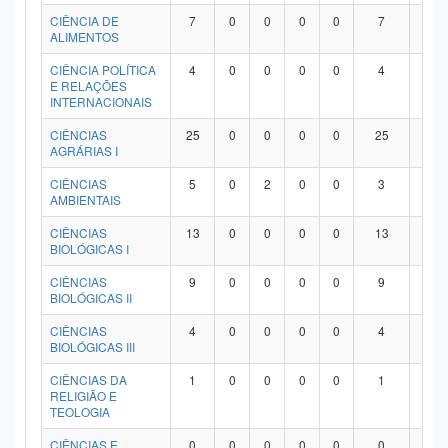
Planalto
CIÊNCIA DE
7
0
0
0
0
7
0
ALIMENTOS
CIÊNCIA POLÍTICA
4
0
0
0
0
4
0
E RELAÇÕES
INTERNACIONAIS
CIÊNCIAS
25
0
0
0
0
25
0
AGRÁRIAS I
CIÊNCIAS
5
0
2
0
0
3
0
AMBIENTAIS
CIÊNCIAS
13
0
0
0
0
13
0
BIOLÓGICAS I
CIÊNCIAS
9
0
0
0
0
9
0
BIOLÓGICAS II
CIÊNCIAS
4
0
0
0
0
4
0
BIOLÓGICAS III
CIÊNCIAS DA
1
0
0
0
0
1
0
RELIGIÃO E
TEOLOGIA
CIÊNCIAS E
0
0
0
0
0
0
0