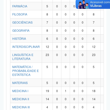
FARMÁCIA
5
0
0
0
0
5
0
FILOSOFIA
8
0
0
0
0
8
0
GEOCIÊNCIAS
7
0
0
0
0
7
0
GEOGRAFIA
8
0
0
0
0
8
0
HISTÓRIA
6
0
0
0
0
6
0
INTERDISCIPLINAR
12
0
0
0
0
12
0
LINGUÍSTICA E
23
0
0
0
0
23
0
LITERATURA
MATEMÁTICA /
5
0
0
0
0
5
0
PROBABILIDADE E
ESTATÍSTICA
MATERIAIS
5
0
0
0
0
5
0
MEDICINA I
19
0
1
0
0
18
0
MEDICINA II
14
0
0
0
0
14
0
MEDICINA III
4
0
0
0
0
4
0