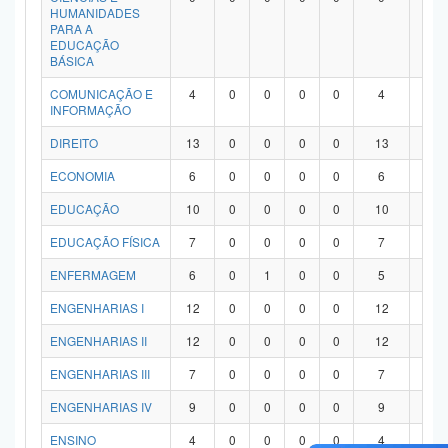
HUMANIDADES
PARA A
EDUCAÇÃO
BÁSICA
COMUNICAÇÃO E
4
0
0
0
0
4
0
INFORMAÇÃO
DIREITO
13
0
0
0
0
13
0
ECONOMIA
6
0
0
0
0
6
0
EDUCAÇÃO
10
0
0
0
0
10
0
EDUCAÇÃO FÍSICA
7
0
0
0
0
7
0
ENFERMAGEM
6
0
1
0
0
5
0
ENGENHARIAS I
12
0
0
0
0
12
0
ENGENHARIAS II
12
0
0
0
0
12
0
ENGENHARIAS III
7
0
0
0
0
7
0
ENGENHARIAS IV
9
0
0
0
0
9
0
ENSINO
4
0
0
0
0
4
0