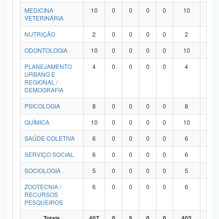
MEDICINA
10
0
0
0
0
10
0
VETERINÁRIA
NUTRIÇÃO
2
0
0
0
0
2
0
ODONTOLOGIA
10
0
0
0
0
10
0
PLANEJAMENTO
4
0
0
0
0
4
0
URBANO E
REGIONAL /
DEMOGRAFIA
PSICOLOGIA
8
0
0
0
0
8
0
QUÍMICA
10
0
0
0
0
10
0
SAÚDE COLETIVA
6
0
0
0
0
6
0
SERVIÇO SOCIAL
6
0
0
0
0
6
0
SOCIOLOGIA
5
0
0
0
0
5
0
ZOOTECNIA /
6
0
0
0
0
6
0
RECURSOS
PESQUEIROS
Totais
407
0
5
0
0
402
0