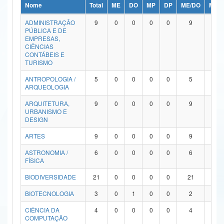
Nome
Total
ME
DO
MP
DP
ME/DO
MP/
Ministério da Ciência, Tecnologia, Inovações e Comunicações
ADMINISTRAÇÃO
9
0
0
0
0
9
0
PÚBLICA E DE
Ministério do Meio Ambiente
EMPRESAS,
CIÊNCIAS
Ministério do Turismo
CONTÁBEIS E
TURISMO
Ministério do Desenvolvimento Regional
ANTROPOLOGIA /
5
0
0
0
0
5
0
ARQUEOLOGIA
Controladoria-Geral da União
ARQUITETURA,
9
0
0
0
0
9
0
URBANISMO E
Ministério da Mulher, da Família e dos Direitos Humanos
DESIGN
Secretaria-Geral
ARTES
9
0
0
0
0
9
0
ASTRONOMIA /
6
0
0
0
0
6
0
Secretaria de Governo
FÍSICA
Gabinete de Segurança Institucional
BIODIVERSIDADE
21
0
0
0
0
21
0
Advocacia-Geral da União
BIOTECNOLOGIA
3
0
1
0
0
2
0
CIÊNCIA DA
4
0
0
0
0
4
0
Banco Central do Brasil
COMPUTAÇÃO