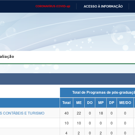
ACESSO À INFORMAÇÃO
CORONAVÍRUS (COVID-19)
Ministério da Defesa
Ministério das Relações
Mini
Exteriores
IR
PARA
O
CONTEÚDO
Ministério da Cidadania
Ministério da Saúde
Mini
Ministério do Desenvolvimento
Controladoria-Geral da União
Minis
Regional
e do
aliação
Advocacia-Geral da União
Banco Central do Brasil
Plana
Total de Programas de pós-gradu
Total
ME
DO
MP
DP
ME/DO
S CONTÁBEIS E TURISMO
40
22
0
18
0
0
10
10
0
0
0
0
4
2
0
2
0
0