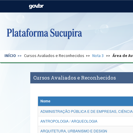
Casa Civil
Ministério da Justiça e
Segurança Pública
Ministério da Agricultura,
Ministério da Educação
Pecuária e Abastecimento
Ministério do Meio Ambiente
Ministério do Turismo
INÍCIO
Cursos Avaliados e Reconhecidos
Nota 3
Área de Av
Secretaria de Governo
Gabinete de Segurança
Institucional
Cursos Avaliados e Reconhecidos
Nome
ADMINISTRAÇÃO PÚBLICA E DE EMPRESAS, CIÊNCIA
ANTROPOLOGIA / ARQUEOLOGIA
ARQUITETURA, URBANISMO E DESIGN