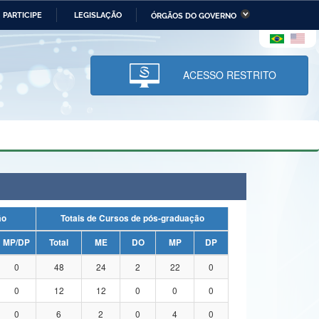
PARTICIPE
LEGISLAÇÃO
ÓRGÃOS DO GOVERNO
stério da Economia
Ministério da Infraestrutura
stério de Minas e Energia
Ministério da Ciência,
Tecnologia, Inovações e
ACESSO RESTRITO
Comunicações
tério da Mulher, da Família
Secretaria-Geral
s Direitos Humanos
lto
ação
Totais de Cursos de pós-graduação
MP/DP
Total
ME
DO
MP
DP
0
48
24
2
22
0
0
12
12
0
0
0
0
6
2
0
4
0