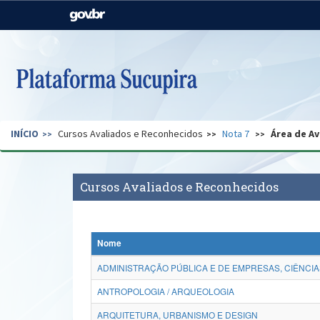
Casa Civil
Ministério da Justiça e
Segurança Pública
Ministério da Agricultura,
Ministério da Educação
Pecuária e Abastecimento
Ministério do Meio Ambiente
Ministério do Turismo
INÍCIO
Cursos Avaliados e Reconhecidos
Nota 7
Área de Av
Secretaria de Governo
Gabinete de Segurança
Institucional
Cursos Avaliados e Reconhecidos
Nome
ADMINISTRAÇÃO PÚBLICA E DE EMPRESAS, CIÊNCIA
ANTROPOLOGIA / ARQUEOLOGIA
ARQUITETURA, URBANISMO E DESIGN