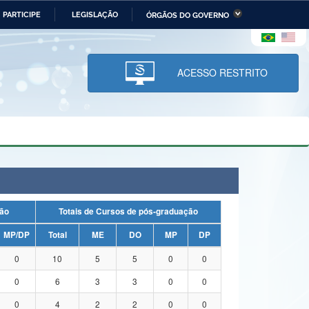
PARTICIPE
LEGISLAÇÃO
ÓRGÃOS DO GOVERNO
stério da Economia
Ministério da Infraestrutura
stério de Minas e Energia
Ministério da Ciência,
Tecnologia, Inovações e
ACESSO RESTRITO
Comunicações
tério da Mulher, da Família
Secretaria-Geral
s Direitos Humanos
lto
duação
Totais de Cursos de pós-graduação
MP/DP
Total
ME
DO
MP
DP
0
10
5
5
0
0
0
6
3
3
0
0
0
4
2
2
0
0