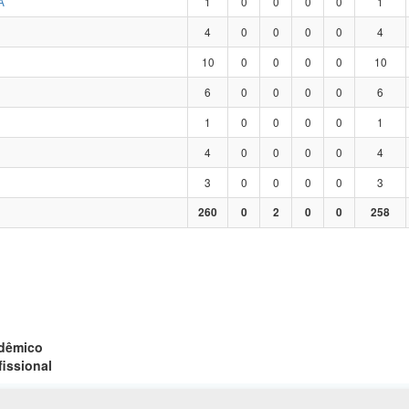
A
1
0
0
0
0
1
4
0
0
0
0
4
10
0
0
0
0
10
6
0
0
0
0
6
1
0
0
0
0
1
4
0
0
0
0
4
3
0
0
0
0
3
260
0
2
0
0
258
adêmico
fissional