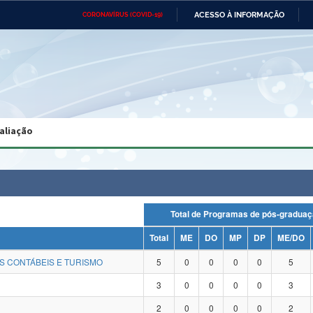
ACESSO À INFORMAÇÃO
CORONAVÍRUS (COVID-19)
Ministério da Defesa
Ministério das Relações
Mini
Exteriores
IR
PARA
O
CONTEÚDO
Ministério da Cidadania
Ministério da Saúde
Mini
Ministério do Desenvolvimento
Controladoria-Geral da União
Minis
Regional
e do
aliação
Advocacia-Geral da União
Banco Central do Brasil
Plana
Total de Programas de pós-gra
Total
ME
DO
MP
DP
ME/DO
S CONTÁBEIS E TURISMO
5
0
0
0
0
5
3
0
0
0
0
3
2
0
0
0
0
2