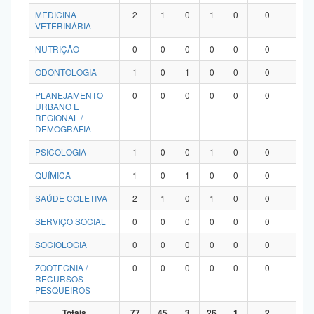
MEDICINA
2
1
0
1
0
0
0
VETERINÁRIA
NUTRIÇÃO
0
0
0
0
0
0
0
ODONTOLOGIA
1
0
1
0
0
0
0
PLANEJAMENTO
0
0
0
0
0
0
0
URBANO E
REGIONAL /
DEMOGRAFIA
PSICOLOGIA
1
0
0
1
0
0
0
QUÍMICA
1
0
1
0
0
0
0
SAÚDE COLETIVA
2
1
0
1
0
0
0
SERVIÇO SOCIAL
0
0
0
0
0
0
0
SOCIOLOGIA
0
0
0
0
0
0
0
ZOOTECNIA /
0
0
0
0
0
0
0
RECURSOS
PESQUEIROS
Totais
77
45
3
26
1
2
0