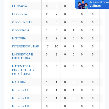
FARMÁCIA
0
0
0
0
0
0
0
FILOSOFIA
2
2
0
0
0
0
0
GEOCIÊNCIAS
0
0
0
0
0
0
0
GEOGRAFIA
1
0
0
1
0
0
0
HISTÓRIA
2
2
0
0
0
0
0
INTERDISCIPLINAR
17
10
0
7
0
0
0
LINGUÍSTICA E
3
3
0
0
0
0
0
LITERATURA
MATEMÁTICA /
0
0
0
0
0
0
0
PROBABILIDADE E
ESTATÍSTICA
MATERIAIS
1
1
0
0
0
0
0
MEDICINA I
2
1
0
1
0
0
0
MEDICINA II
1
1
0
0
0
0
0
MEDICINA III
0
0
0
0
0
0
0