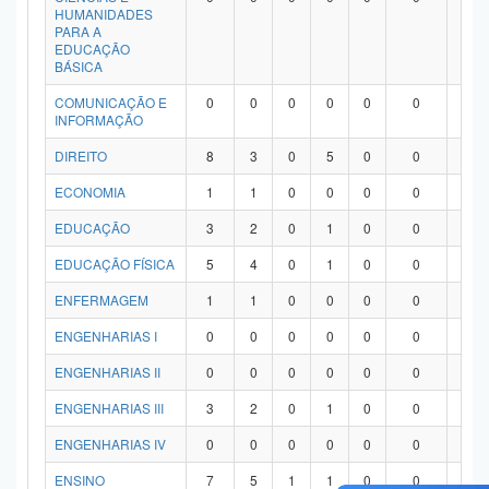
HUMANIDADES
PARA A
EDUCAÇÃO
BÁSICA
COMUNICAÇÃO E
0
0
0
0
0
0
0
INFORMAÇÃO
DIREITO
8
3
0
5
0
0
0
ECONOMIA
1
1
0
0
0
0
0
EDUCAÇÃO
3
2
0
1
0
0
0
EDUCAÇÃO FÍSICA
5
4
0
1
0
0
0
ENFERMAGEM
1
1
0
0
0
0
0
ENGENHARIAS I
0
0
0
0
0
0
0
ENGENHARIAS II
0
0
0
0
0
0
0
ENGENHARIAS III
3
2
0
1
0
0
0
ENGENHARIAS IV
0
0
0
0
0
0
0
ENSINO
7
5
1
1
0
0
0