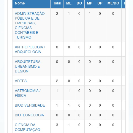
Nome
Total
ME
DO
MP
DP
ME/DO
MP/
Ministério da Ciência, Tecnologia, Inovações e Comunicações
ADMINISTRAÇÃO
2
1
0
1
0
0
0
PÚBLICA E DE
Ministério do Meio Ambiente
EMPRESAS,
CIÊNCIAS
Ministério do Turismo
CONTÁBEIS E
TURISMO
Ministério do Desenvolvimento Regional
ANTROPOLOGIA /
0
0
0
0
0
0
0
ARQUEOLOGIA
Controladoria-Geral da União
ARQUITETURA,
0
0
0
0
0
0
0
URBANISMO E
Ministério da Mulher, da Família e dos Direitos Humanos
DESIGN
Secretaria-Geral
ARTES
2
0
0
2
0
0
0
ASTRONOMIA /
1
1
0
0
0
0
0
Secretaria de Governo
FÍSICA
Gabinete de Segurança Institucional
BIODIVERSIDADE
1
1
0
0
0
0
0
Advocacia-Geral da União
BIOTECNOLOGIA
0
0
0
0
0
0
0
CIÊNCIA DA
3
1
0
2
0
0
0
Banco Central do Brasil
COMPUTAÇÃO