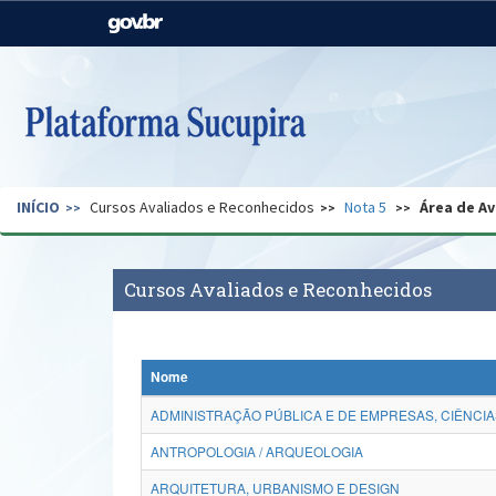
Casa Civil
Ministério da Justiça e
Segurança Pública
Ministério da Agricultura,
Ministério da Educação
Pecuária e Abastecimento
Ministério do Meio Ambiente
Ministério do Turismo
INÍCIO
Cursos Avaliados e Reconhecidos
Nota 5
Área de Av
Secretaria de Governo
Gabinete de Segurança
Institucional
Cursos Avaliados e Reconhecidos
Nome
ADMINISTRAÇÃO PÚBLICA E DE EMPRESAS, CIÊNCIA
ANTROPOLOGIA / ARQUEOLOGIA
ARQUITETURA, URBANISMO E DESIGN