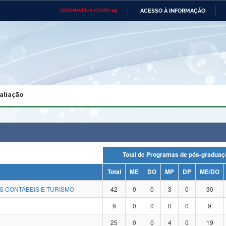
ACESSO À INFORMAÇÃO
CORONAVÍRUS (COVID-19)
Ministério da Defesa
Ministério das Relações
Mini
Exteriores
IR
PARA
O
CONTEÚDO
Ministério da Cidadania
Ministério da Saúde
Mini
Ministério do Desenvolvimento
Controladoria-Geral da União
Minis
Regional
e do
aliação
Advocacia-Geral da União
Banco Central do Brasil
Plana
Total de Programas de pós-grad
Total
ME
DO
MP
DP
ME/DO
S CONTÁBEIS E TURISMO
42
0
0
3
0
30
9
0
0
0
0
9
25
0
0
4
0
19