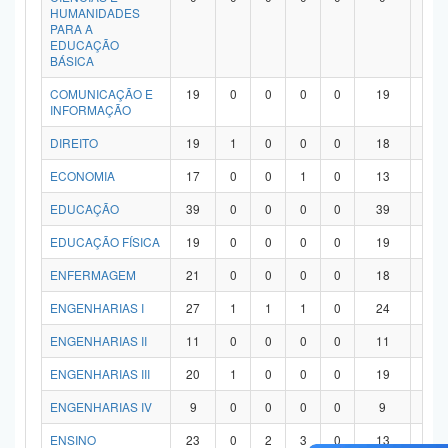
HUMANIDADES
PARA A
EDUCAÇÃO
BÁSICA
COMUNICAÇÃO E
19
0
0
0
0
19
0
INFORMAÇÃO
DIREITO
19
1
0
0
0
18
0
ECONOMIA
17
0
0
1
0
13
3
EDUCAÇÃO
39
0
0
0
0
39
0
EDUCAÇÃO FÍSICA
19
0
0
0
0
19
0
ENFERMAGEM
21
0
0
0
0
18
3
ENGENHARIAS I
27
1
1
1
0
24
0
ENGENHARIAS II
11
0
0
0
0
11
0
ENGENHARIAS III
20
1
0
0
0
19
0
ENGENHARIAS IV
9
0
0
0
0
9
0
ENSINO
23
0
2
3
0
13
5