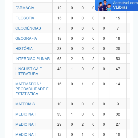
FARMÁCIA
12
0
0
0
0
12
0
FILOSOFIA
15
0
0
0
0
15
0
GEOCIÊNCIAS
7
0
0
0
0
7
0
GEOGRAFIA
18
0
0
0
0
18
0
HISTÓRIA
23
0
0
0
0
20
3
INTERDISCIPLINAR
68
2
3
2
0
53
8
LINGUÍSTICA E
48
1
0
0
0
47
0
LITERATURA
MATEMÁTICA /
16
0
1
0
0
14
1
PROBABILIDADE E
ESTATÍSTICA
MATERIAIS
10
0
0
0
0
9
1
MEDICINA I
33
1
0
0
0
32
0
MEDICINA II
29
0
2
0
0
27
0
MEDICINA III
12
0
1
0
0
10
1