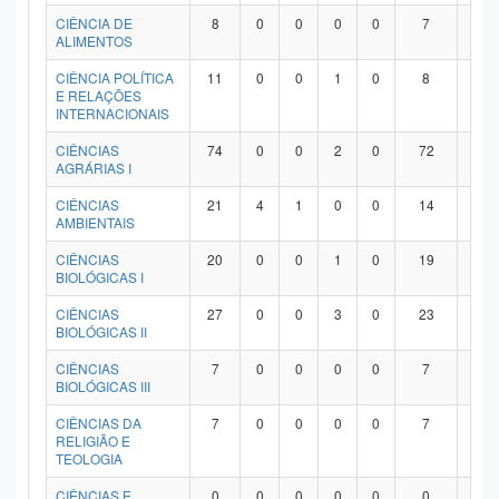
Planalto
CIÊNCIA DE
8
0
0
0
0
7
1
ALIMENTOS
CIÊNCIA POLÍTICA
11
0
0
1
0
8
2
E RELAÇÕES
INTERNACIONAIS
CIÊNCIAS
74
0
0
2
0
72
0
AGRÁRIAS I
CIÊNCIAS
21
4
1
0
0
14
2
AMBIENTAIS
CIÊNCIAS
20
0
0
1
0
19
0
BIOLÓGICAS I
CIÊNCIAS
27
0
0
3
0
23
1
BIOLÓGICAS II
CIÊNCIAS
7
0
0
0
0
7
0
BIOLÓGICAS III
CIÊNCIAS DA
7
0
0
0
0
7
0
RELIGIÃO E
TEOLOGIA
CIÊNCIAS E
0
0
0
0
0
0
0