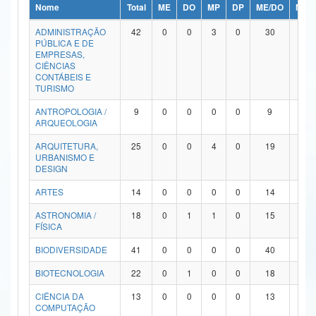
Nome
Total
ME
DO
MP
DP
ME/DO
MP/
Ministério da Ciência, Tecnologia, Inovações e Comunicações
ADMINISTRAÇÃO
42
0
0
3
0
30
9
PÚBLICA E DE
Ministério do Meio Ambiente
EMPRESAS,
CIÊNCIAS
Ministério do Turismo
CONTÁBEIS E
TURISMO
Ministério do Desenvolvimento Regional
ANTROPOLOGIA /
9
0
0
0
0
9
0
ARQUEOLOGIA
Controladoria-Geral da União
ARQUITETURA,
25
0
0
4
0
19
2
URBANISMO E
Ministério da Mulher, da Família e dos Direitos Humanos
DESIGN
Secretaria-Geral
ARTES
14
0
0
0
0
14
0
ASTRONOMIA /
18
0
1
1
0
15
1
Secretaria de Governo
FÍSICA
Gabinete de Segurança Institucional
BIODIVERSIDADE
41
0
0
0
0
40
1
Advocacia-Geral da União
BIOTECNOLOGIA
22
0
1
0
0
18
3
CIÊNCIA DA
13
0
0
0
0
13
0
Banco Central do Brasil
COMPUTAÇÃO