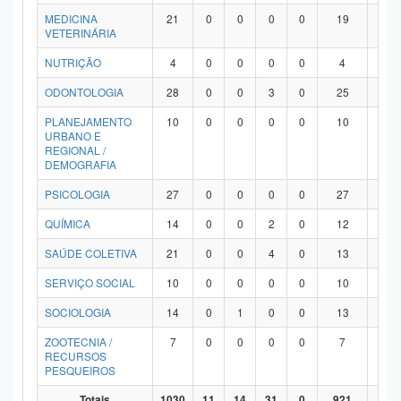
MEDICINA
21
0
0
0
0
19
2
VETERINÁRIA
NUTRIÇÃO
4
0
0
0
0
4
0
ODONTOLOGIA
28
0
0
3
0
25
0
PLANEJAMENTO
10
0
0
0
0
10
0
URBANO E
REGIONAL /
DEMOGRAFIA
PSICOLOGIA
27
0
0
0
0
27
0
QUÍMICA
14
0
0
2
0
12
0
SAÚDE COLETIVA
21
0
0
4
0
13
4
SERVIÇO SOCIAL
10
0
0
0
0
10
0
SOCIOLOGIA
14
0
1
0
0
13
0
ZOOTECNIA /
7
0
0
0
0
7
0
RECURSOS
PESQUEIROS
Totais
1030
11
14
31
0
921
53