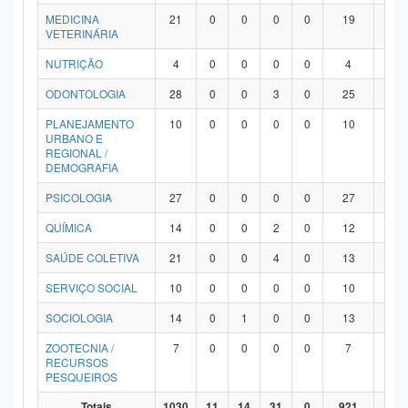
MEDICINA
21
0
0
0
0
19
2
VETERINÁRIA
NUTRIÇÃO
4
0
0
0
0
4
0
ODONTOLOGIA
28
0
0
3
0
25
0
PLANEJAMENTO
10
0
0
0
0
10
0
URBANO E
REGIONAL /
DEMOGRAFIA
PSICOLOGIA
27
0
0
0
0
27
0
QUÍMICA
14
0
0
2
0
12
0
SAÚDE COLETIVA
21
0
0
4
0
13
4
SERVIÇO SOCIAL
10
0
0
0
0
10
0
SOCIOLOGIA
14
0
1
0
0
13
0
ZOOTECNIA /
7
0
0
0
0
7
0
RECURSOS
PESQUEIROS
Totais
1030
11
14
31
0
921
53