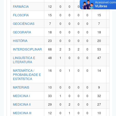
FARMÁCIA
12
0
0
0
0
12
0
FILOSOFIA
15
0
0
0
0
15
0
GEOCIÊNCIAS
7
0
0
0
0
7
0
GEOGRAFIA
18
0
0
0
0
18
0
HISTÓRIA
23
0
0
0
0
20
3
INTERDISCIPLINAR
68
2
3
2
0
53
8
LINGUÍSTICA E
48
1
0
0
0
47
0
LITERATURA
MATEMÁTICA /
16
0
1
0
0
14
1
PROBABILIDADE E
ESTATÍSTICA
MATERIAIS
10
0
0
0
0
9
1
MEDICINA I
33
1
0
0
0
32
0
MEDICINA II
29
0
2
0
0
27
0
MEDICINA III
12
0
1
0
0
10
1