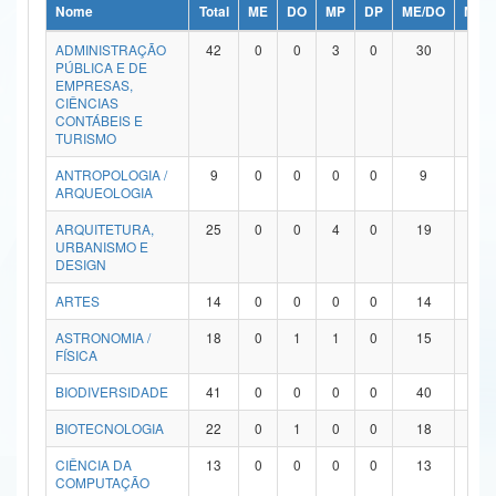
Nome
Total
ME
DO
MP
DP
ME/DO
MP/
Ministério da Ciência, Tecnologia, Inovações e Comunicações
ADMINISTRAÇÃO
42
0
0
3
0
30
9
PÚBLICA E DE
Ministério do Meio Ambiente
EMPRESAS,
CIÊNCIAS
Ministério do Turismo
CONTÁBEIS E
TURISMO
Ministério do Desenvolvimento Regional
ANTROPOLOGIA /
9
0
0
0
0
9
0
ARQUEOLOGIA
Controladoria-Geral da União
ARQUITETURA,
25
0
0
4
0
19
2
URBANISMO E
Ministério da Mulher, da Família e dos Direitos Humanos
DESIGN
Secretaria-Geral
ARTES
14
0
0
0
0
14
0
ASTRONOMIA /
18
0
1
1
0
15
1
Secretaria de Governo
FÍSICA
Gabinete de Segurança Institucional
BIODIVERSIDADE
41
0
0
0
0
40
1
Advocacia-Geral da União
BIOTECNOLOGIA
22
0
1
0
0
18
3
CIÊNCIA DA
13
0
0
0
0
13
0
Banco Central do Brasil
COMPUTAÇÃO