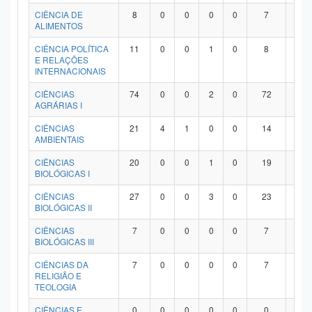
Planalto
CIÊNCIA DE
8
0
0
0
0
7
1
ALIMENTOS
CIÊNCIA POLÍTICA
11
0
0
1
0
8
2
E RELAÇÕES
INTERNACIONAIS
CIÊNCIAS
74
0
0
2
0
72
0
AGRÁRIAS I
CIÊNCIAS
21
4
1
0
0
14
2
AMBIENTAIS
CIÊNCIAS
20
0
0
1
0
19
0
BIOLÓGICAS I
CIÊNCIAS
27
0
0
3
0
23
1
BIOLÓGICAS II
CIÊNCIAS
7
0
0
0
0
7
0
BIOLÓGICAS III
CIÊNCIAS DA
7
0
0
0
0
7
0
RELIGIÃO E
TEOLOGIA
CIÊNCIAS E
0
0
0
0
0
0
0