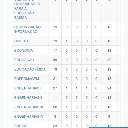
HUMANIDADES
PARA A
EDUCAÇÃO
BÁSICA
COMUNICAÇÃO E
19
0
0
0
0
19
0
INFORMAÇÃO
DIREITO
19
1
0
0
0
18
0
ECONOMIA
17
0
0
1
0
13
3
EDUCAÇÃO
39
0
0
0
0
39
0
EDUCAÇÃO FÍSICA
19
0
0
0
0
19
0
ENFERMAGEM
21
0
0
0
0
18
3
ENGENHARIAS I
27
1
1
1
0
24
0
ENGENHARIAS II
11
0
0
0
0
11
0
ENGENHARIAS III
20
1
0
0
0
19
0
ENGENHARIAS IV
9
0
0
0
0
9
0
ENSINO
23
0
2
3
0
13
5