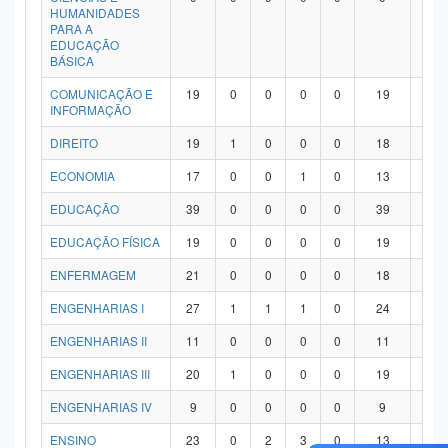
HUMANIDADES
PARA A
EDUCAÇÃO
BÁSICA
COMUNICAÇÃO E
19
0
0
0
0
19
0
INFORMAÇÃO
DIREITO
19
1
0
0
0
18
0
ECONOMIA
17
0
0
1
0
13
3
EDUCAÇÃO
39
0
0
0
0
39
0
EDUCAÇÃO FÍSICA
19
0
0
0
0
19
0
ENFERMAGEM
21
0
0
0
0
18
3
ENGENHARIAS I
27
1
1
1
0
24
0
ENGENHARIAS II
11
0
0
0
0
11
0
ENGENHARIAS III
20
1
0
0
0
19
0
ENGENHARIAS IV
9
0
0
0
0
9
0
ENSINO
23
0
2
3
0
13
5