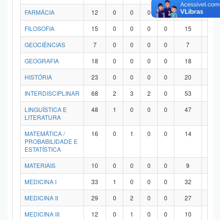
FARMÁCIA
12
0
0
0
0
12
0
FILOSOFIA
15
0
0
0
0
15
0
GEOCIÊNCIAS
7
0
0
0
0
7
0
GEOGRAFIA
18
0
0
0
0
18
0
HISTÓRIA
23
0
0
0
0
20
3
INTERDISCIPLINAR
68
2
3
2
0
53
8
LINGUÍSTICA E
48
1
0
0
0
47
0
LITERATURA
MATEMÁTICA /
16
0
1
0
0
14
1
PROBABILIDADE E
ESTATÍSTICA
MATERIAIS
10
0
0
0
0
9
1
MEDICINA I
33
1
0
0
0
32
0
MEDICINA II
29
0
2
0
0
27
0
MEDICINA III
12
0
1
0
0
10
1