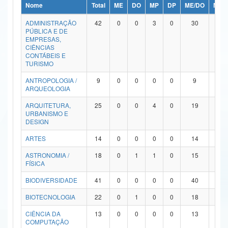
Nome
Total
ME
DO
MP
DP
ME/DO
MP/
Ministério da Ciência, Tecnologia, Inovações e Comunicações
ADMINISTRAÇÃO
42
0
0
3
0
30
9
PÚBLICA E DE
Ministério do Meio Ambiente
EMPRESAS,
CIÊNCIAS
Ministério do Turismo
CONTÁBEIS E
TURISMO
Ministério do Desenvolvimento Regional
ANTROPOLOGIA /
9
0
0
0
0
9
0
ARQUEOLOGIA
Controladoria-Geral da União
ARQUITETURA,
25
0
0
4
0
19
2
URBANISMO E
Ministério da Mulher, da Família e dos Direitos Humanos
DESIGN
Secretaria-Geral
ARTES
14
0
0
0
0
14
0
ASTRONOMIA /
18
0
1
1
0
15
1
Secretaria de Governo
FÍSICA
Gabinete de Segurança Institucional
BIODIVERSIDADE
41
0
0
0
0
40
1
Advocacia-Geral da União
BIOTECNOLOGIA
22
0
1
0
0
18
3
CIÊNCIA DA
13
0
0
0
0
13
0
Banco Central do Brasil
COMPUTAÇÃO