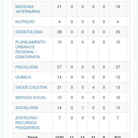
MEDICINA
21
0
0
0
0
19
2
VETERINÁRIA
NUTRIÇÃO
4
0
0
0
0
4
0
ODONTOLOGIA
28
0
0
3
0
25
0
PLANEJAMENTO
10
0
0
0
0
10
0
URBANO E
REGIONAL /
DEMOGRAFIA
PSICOLOGIA
27
0
0
0
0
27
0
QUÍMICA
14
0
0
2
0
12
0
SAÚDE COLETIVA
21
0
0
4
0
13
4
SERVIÇO SOCIAL
10
0
0
0
0
10
0
SOCIOLOGIA
14
0
1
0
0
13
0
ZOOTECNIA /
7
0
0
0
0
7
0
RECURSOS
PESQUEIROS
Totais
1030
11
14
31
0
921
53