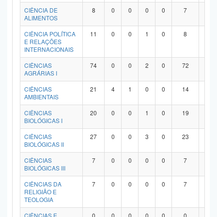
Planalto
CIÊNCIA DE
8
0
0
0
0
7
1
ALIMENTOS
CIÊNCIA POLÍTICA
11
0
0
1
0
8
2
E RELAÇÕES
INTERNACIONAIS
CIÊNCIAS
74
0
0
2
0
72
0
AGRÁRIAS I
CIÊNCIAS
21
4
1
0
0
14
2
AMBIENTAIS
CIÊNCIAS
20
0
0
1
0
19
0
BIOLÓGICAS I
CIÊNCIAS
27
0
0
3
0
23
1
BIOLÓGICAS II
CIÊNCIAS
7
0
0
0
0
7
0
BIOLÓGICAS III
CIÊNCIAS DA
7
0
0
0
0
7
0
RELIGIÃO E
TEOLOGIA
CIÊNCIAS E
0
0
0
0
0
0
0