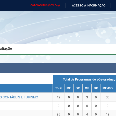
ACESSO À INFORMAÇÃO
CORONAVÍRUS (COVID-19)
Ministério da Defesa
Ministério das Relações
Mini
Exteriores
IR
PARA
O
CONTEÚDO
Ministério da Cidadania
Ministério da Saúde
Mini
Ministério do Desenvolvimento
Controladoria-Geral da União
Minis
Regional
e do
aliação
Advocacia-Geral da União
Banco Central do Brasil
Plana
Total de Programas de pós-grad
Total
ME
DO
MP
DP
ME/DO
S CONTÁBEIS E TURISMO
42
0
0
3
0
30
9
0
0
0
0
9
25
0
0
4
0
19