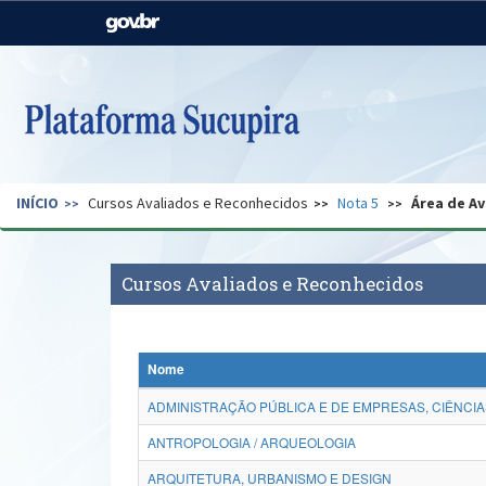
Casa Civil
Ministério da Justiça e
Segurança Pública
Ministério da Agricultura,
Ministério da Educação
Pecuária e Abastecimento
Ministério do Meio Ambiente
Ministério do Turismo
INÍCIO
Cursos Avaliados e Reconhecidos
Nota 5
Área de Av
Secretaria de Governo
Gabinete de Segurança
Institucional
Cursos Avaliados e Reconhecidos
Nome
ADMINISTRAÇÃO PÚBLICA E DE EMPRESAS, CIÊNCIA
ANTROPOLOGIA / ARQUEOLOGIA
ARQUITETURA, URBANISMO E DESIGN