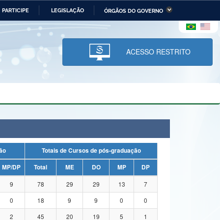
PARTICIPE
LEGISLAÇÃO
ÓRGÃOS DO GOVERNO
stério da Economia
Ministério da Infraestrutura
stério de Minas e Energia
Ministério da Ciência,
Tecnologia, Inovações e
ACESSO RESTRITO
Comunicações
tério da Mulher, da Família
Secretaria-Geral
s Direitos Humanos
lto
uação
Totais de Cursos de pós-graduação
MP/DP
Total
ME
DO
MP
DP
9
78
29
29
13
7
0
18
9
9
0
0
2
45
20
19
5
1