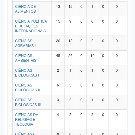
Planalto
CIÊNCIA DE
13
12
0
1
0
0
0
ALIMENTOS
CIÊNCIA POLÍTICA
15
9
0
6
0
0
0
E RELAÇÕES
INTERNACIONAIS
CIÊNCIAS
20
18
0
2
0
0
0
AGRÁRIAS I
CIÊNCIAS
45
26
0
19
0
0
0
AMBIENTAIS
CIÊNCIAS
2
1
0
1
0
0
0
BIOLÓGICAS I
CIÊNCIAS
6
5
0
1
0
0
0
BIOLÓGICAS II
CIÊNCIAS
3
2
0
1
0
0
0
BIOLÓGICAS III
CIÊNCIAS DA
4
2
0
2
0
0
0
RELIGIÃO E
TEOLOGIA
CIÊNCIAS E
0
0
0
0
0
0
0