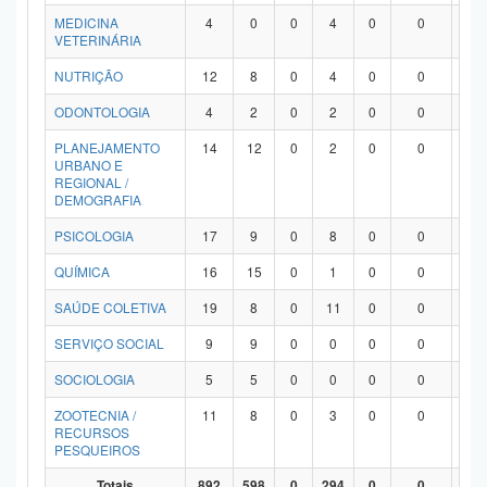
MEDICINA
4
0
0
4
0
0
0
VETERINÁRIA
NUTRIÇÃO
12
8
0
4
0
0
0
ODONTOLOGIA
4
2
0
2
0
0
0
PLANEJAMENTO
14
12
0
2
0
0
0
URBANO E
REGIONAL /
DEMOGRAFIA
PSICOLOGIA
17
9
0
8
0
0
0
QUÍMICA
16
15
0
1
0
0
0
SAÚDE COLETIVA
19
8
0
11
0
0
0
SERVIÇO SOCIAL
9
9
0
0
0
0
0
SOCIOLOGIA
5
5
0
0
0
0
0
ZOOTECNIA /
11
8
0
3
0
0
0
RECURSOS
PESQUEIROS
Totais
892
598
0
294
0
0
0