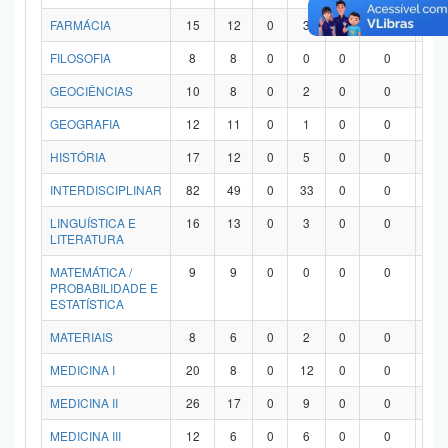
FARMÁCIA
15
12
0
3
0
0
0
FILOSOFIA
8
8
0
0
0
0
0
GEOCIÊNCIAS
10
8
0
2
0
0
0
GEOGRAFIA
12
11
0
1
0
0
0
HISTÓRIA
17
12
0
5
0
0
0
INTERDISCIPLINAR
82
49
0
33
0
0
0
LINGUÍSTICA E
16
13
0
3
0
0
0
LITERATURA
MATEMÁTICA /
9
9
0
0
0
0
0
PROBABILIDADE E
ESTATÍSTICA
MATERIAIS
8
6
0
2
0
0
0
MEDICINA I
20
8
0
12
0
0
0
MEDICINA II
26
17
0
9
0
0
0
MEDICINA III
12
6
0
6
0
0
0