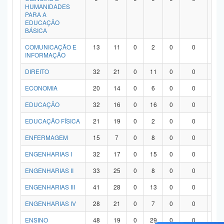
HUMANIDADES
PARA A
EDUCAÇÃO
BÁSICA
COMUNICAÇÃO E
13
11
0
2
0
0
0
INFORMAÇÃO
DIREITO
32
21
0
11
0
0
0
ECONOMIA
20
14
0
6
0
0
0
EDUCAÇÃO
32
16
0
16
0
0
0
EDUCAÇÃO FÍSICA
21
19
0
2
0
0
0
ENFERMAGEM
15
7
0
8
0
0
0
ENGENHARIAS I
32
17
0
15
0
0
0
ENGENHARIAS II
33
25
0
8
0
0
0
ENGENHARIAS III
41
28
0
13
0
0
0
ENGENHARIAS IV
28
21
0
7
0
0
0
ENSINO
48
19
0
29
0
0
0