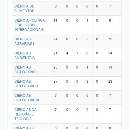
Planalto
CIÊNCIA DE
8
0
0
0
0
7
1
ALIMENTOS
CIÊNCIA POLÍTICA
11
0
0
1
0
8
2
E RELAÇÕES
INTERNACIONAIS
CIÊNCIAS
74
0
0
2
0
72
0
AGRÁRIAS I
CIÊNCIAS
21
4
1
0
0
14
2
AMBIENTAIS
CIÊNCIAS
20
0
0
1
0
19
0
BIOLÓGICAS I
CIÊNCIAS
27
0
0
3
0
23
1
BIOLÓGICAS II
CIÊNCIAS
7
0
0
0
0
7
0
BIOLÓGICAS III
CIÊNCIAS DA
7
0
0
0
0
7
0
RELIGIÃO E
TEOLOGIA
CIÊNCIAS E
0
0
0
0
0
0
0