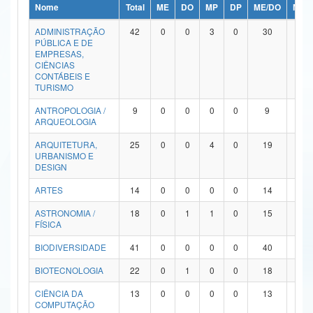
Nome
Total
ME
DO
MP
DP
ME/DO
MP/
Ministério da Ciência, Tecnologia, Inovações e Comunicações
ADMINISTRAÇÃO
42
0
0
3
0
30
9
PÚBLICA E DE
Ministério do Meio Ambiente
EMPRESAS,
CIÊNCIAS
Ministério do Turismo
CONTÁBEIS E
TURISMO
Ministério do Desenvolvimento Regional
ANTROPOLOGIA /
9
0
0
0
0
9
0
ARQUEOLOGIA
Controladoria-Geral da União
ARQUITETURA,
25
0
0
4
0
19
2
URBANISMO E
Ministério da Mulher, da Família e dos Direitos Humanos
DESIGN
Secretaria-Geral
ARTES
14
0
0
0
0
14
0
ASTRONOMIA /
18
0
1
1
0
15
1
Secretaria de Governo
FÍSICA
Gabinete de Segurança Institucional
BIODIVERSIDADE
41
0
0
0
0
40
1
Advocacia-Geral da União
BIOTECNOLOGIA
22
0
1
0
0
18
3
CIÊNCIA DA
13
0
0
0
0
13
0
Banco Central do Brasil
COMPUTAÇÃO