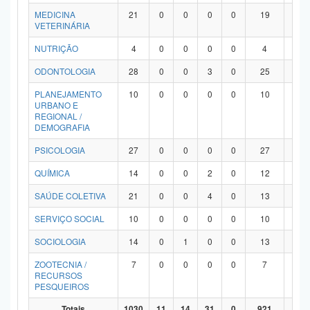
MEDICINA
21
0
0
0
0
19
2
VETERINÁRIA
NUTRIÇÃO
4
0
0
0
0
4
0
ODONTOLOGIA
28
0
0
3
0
25
0
PLANEJAMENTO
10
0
0
0
0
10
0
URBANO E
REGIONAL /
DEMOGRAFIA
PSICOLOGIA
27
0
0
0
0
27
0
QUÍMICA
14
0
0
2
0
12
0
SAÚDE COLETIVA
21
0
0
4
0
13
4
SERVIÇO SOCIAL
10
0
0
0
0
10
0
SOCIOLOGIA
14
0
1
0
0
13
0
ZOOTECNIA /
7
0
0
0
0
7
0
RECURSOS
PESQUEIROS
Totais
1030
11
14
31
0
921
53