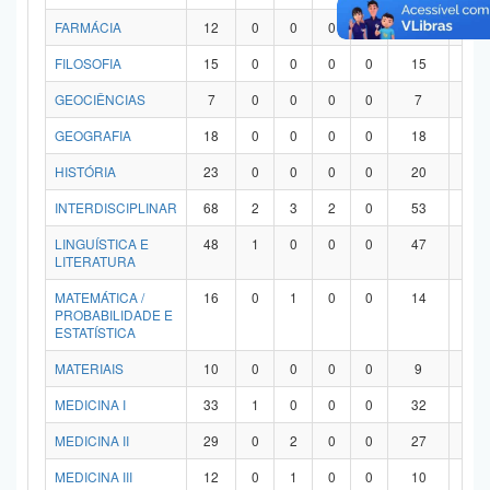
FARMÁCIA
12
0
0
0
0
12
0
FILOSOFIA
15
0
0
0
0
15
0
GEOCIÊNCIAS
7
0
0
0
0
7
0
GEOGRAFIA
18
0
0
0
0
18
0
HISTÓRIA
23
0
0
0
0
20
3
INTERDISCIPLINAR
68
2
3
2
0
53
8
LINGUÍSTICA E
48
1
0
0
0
47
0
LITERATURA
MATEMÁTICA /
16
0
1
0
0
14
1
PROBABILIDADE E
ESTATÍSTICA
MATERIAIS
10
0
0
0
0
9
1
MEDICINA I
33
1
0
0
0
32
0
MEDICINA II
29
0
2
0
0
27
0
MEDICINA III
12
0
1
0
0
10
1