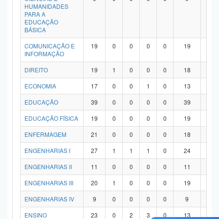
HUMANIDADES
PARA A
EDUCAÇÃO
BÁSICA
COMUNICAÇÃO E
19
0
0
0
0
19
0
INFORMAÇÃO
DIREITO
19
1
0
0
0
18
0
ECONOMIA
17
0
0
1
0
13
3
EDUCAÇÃO
39
0
0
0
0
39
0
EDUCAÇÃO FÍSICA
19
0
0
0
0
19
0
ENFERMAGEM
21
0
0
0
0
18
3
ENGENHARIAS I
27
1
1
1
0
24
0
ENGENHARIAS II
11
0
0
0
0
11
0
ENGENHARIAS III
20
1
0
0
0
19
0
ENGENHARIAS IV
9
0
0
0
0
9
0
ENSINO
23
0
2
3
0
13
5