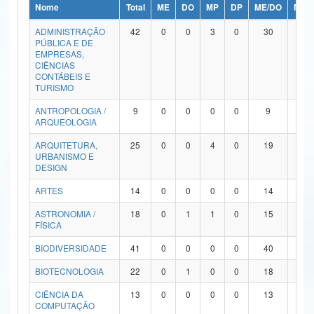
Nome
Total
ME
DO
MP
DP
ME/DO
MP/
Ministério da Ciência, Tecnologia, Inovações e Comunicações
ADMINISTRAÇÃO
42
0
0
3
0
30
9
PÚBLICA E DE
Ministério do Meio Ambiente
EMPRESAS,
CIÊNCIAS
Ministério do Turismo
CONTÁBEIS E
TURISMO
Ministério do Desenvolvimento Regional
ANTROPOLOGIA /
9
0
0
0
0
9
0
ARQUEOLOGIA
Controladoria-Geral da União
ARQUITETURA,
25
0
0
4
0
19
2
URBANISMO E
Ministério da Mulher, da Família e dos Direitos Humanos
DESIGN
Secretaria-Geral
ARTES
14
0
0
0
0
14
0
ASTRONOMIA /
18
0
1
1
0
15
1
Secretaria de Governo
FÍSICA
Gabinete de Segurança Institucional
BIODIVERSIDADE
41
0
0
0
0
40
1
Advocacia-Geral da União
BIOTECNOLOGIA
22
0
1
0
0
18
3
CIÊNCIA DA
13
0
0
0
0
13
0
Banco Central do Brasil
COMPUTAÇÃO