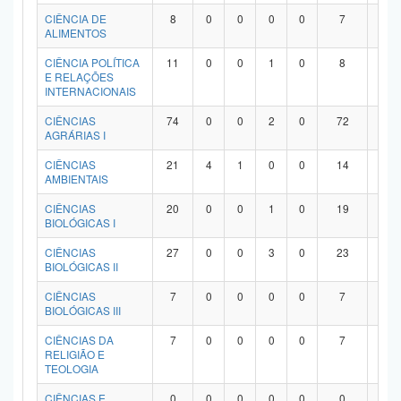
Planalto
CIÊNCIA DE
8
0
0
0
0
7
1
ALIMENTOS
CIÊNCIA POLÍTICA
11
0
0
1
0
8
2
E RELAÇÕES
INTERNACIONAIS
CIÊNCIAS
74
0
0
2
0
72
0
AGRÁRIAS I
CIÊNCIAS
21
4
1
0
0
14
2
AMBIENTAIS
CIÊNCIAS
20
0
0
1
0
19
0
BIOLÓGICAS I
CIÊNCIAS
27
0
0
3
0
23
1
BIOLÓGICAS II
CIÊNCIAS
7
0
0
0
0
7
0
BIOLÓGICAS III
CIÊNCIAS DA
7
0
0
0
0
7
0
RELIGIÃO E
TEOLOGIA
CIÊNCIAS E
0
0
0
0
0
0
0