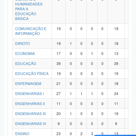
HUMANIDADES
PARA A
EDUCAÇÃO
BÁSICA
COMUNICAÇÃO E
19
0
0
0
0
19
0
INFORMAÇÃO
DIREITO
19
1
0
0
0
18
0
ECONOMIA
17
0
0
1
0
13
3
EDUCAÇÃO
39
0
0
0
0
39
0
EDUCAÇÃO FÍSICA
19
0
0
0
0
19
0
ENFERMAGEM
21
0
0
0
0
18
3
ENGENHARIAS I
27
1
1
1
0
24
0
ENGENHARIAS II
11
0
0
0
0
11
0
ENGENHARIAS III
20
1
0
0
0
19
0
ENGENHARIAS IV
9
0
0
0
0
9
0
ENSINO
23
0
2
3
0
13
5