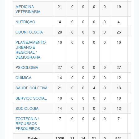
MEDICINA
21
0
0
0
0
19
2
VETERINÁRIA
NUTRIÇÃO
4
0
0
0
0
4
0
ODONTOLOGIA
28
0
0
3
0
25
0
PLANEJAMENTO
10
0
0
0
0
10
0
URBANO E
REGIONAL /
DEMOGRAFIA
PSICOLOGIA
27
0
0
0
0
27
0
QUÍMICA
14
0
0
2
0
12
0
SAÚDE COLETIVA
21
0
0
4
0
13
4
SERVIÇO SOCIAL
10
0
0
0
0
10
0
SOCIOLOGIA
14
0
1
0
0
13
0
ZOOTECNIA /
7
0
0
0
0
7
0
RECURSOS
PESQUEIROS
Totais
1030
11
14
31
0
921
53