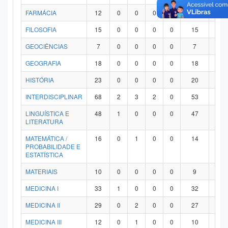
FARMÁCIA
12
0
0
0
0
12
0
FILOSOFIA
15
0
0
0
0
15
0
GEOCIÊNCIAS
7
0
0
0
0
7
0
GEOGRAFIA
18
0
0
0
0
18
0
HISTÓRIA
23
0
0
0
0
20
3
INTERDISCIPLINAR
68
2
3
2
0
53
8
LINGUÍSTICA E
48
1
0
0
0
47
0
LITERATURA
MATEMÁTICA /
16
0
1
0
0
14
1
PROBABILIDADE E
ESTATÍSTICA
MATERIAIS
10
0
0
0
0
9
1
MEDICINA I
33
1
0
0
0
32
0
MEDICINA II
29
0
2
0
0
27
0
MEDICINA III
12
0
1
0
0
10
1