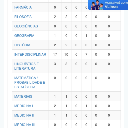
FARMÁCIA
0
0
0
0
0
0
0
FILOSOFIA
2
2
0
0
0
0
0
GEOCIÊNCIAS
0
0
0
0
0
0
0
GEOGRAFIA
1
0
0
1
0
0
0
HISTÓRIA
2
2
0
0
0
0
0
INTERDISCIPLINAR
17
10
0
7
0
0
0
LINGUÍSTICA E
3
3
0
0
0
0
0
LITERATURA
MATEMÁTICA /
0
0
0
0
0
0
0
PROBABILIDADE E
ESTATÍSTICA
MATERIAIS
1
1
0
0
0
0
0
MEDICINA I
2
1
0
1
0
0
0
MEDICINA II
1
1
0
0
0
0
0
MEDICINA III
0
0
0
0
0
0
0