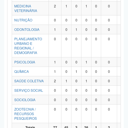
MEDICINA
2
1
0
1
0
0
0
VETERINÁRIA
NUTRIÇÃO
0
0
0
0
0
0
0
ODONTOLOGIA
1
0
1
0
0
0
0
PLANEJAMENTO
0
0
0
0
0
0
0
URBANO E
REGIONAL /
DEMOGRAFIA
PSICOLOGIA
1
0
0
1
0
0
0
QUÍMICA
1
0
1
0
0
0
0
SAÚDE COLETIVA
2
1
0
1
0
0
0
SERVIÇO SOCIAL
0
0
0
0
0
0
0
SOCIOLOGIA
0
0
0
0
0
0
0
ZOOTECNIA /
0
0
0
0
0
0
0
RECURSOS
PESQUEIROS
Totais
77
45
3
26
1
2
0