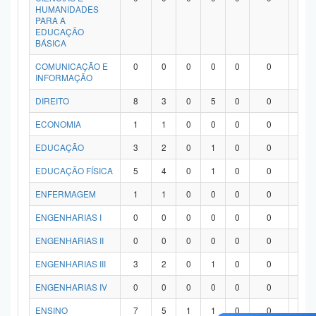
HUMANIDADES
PARA A
EDUCAÇÃO
BÁSICA
COMUNICAÇÃO E
0
0
0
0
0
0
0
INFORMAÇÃO
DIREITO
8
3
0
5
0
0
0
ECONOMIA
1
1
0
0
0
0
0
EDUCAÇÃO
3
2
0
1
0
0
0
EDUCAÇÃO FÍSICA
5
4
0
1
0
0
0
ENFERMAGEM
1
1
0
0
0
0
0
ENGENHARIAS I
0
0
0
0
0
0
0
ENGENHARIAS II
0
0
0
0
0
0
0
ENGENHARIAS III
3
2
0
1
0
0
0
ENGENHARIAS IV
0
0
0
0
0
0
0
ENSINO
7
5
1
1
0
0
0