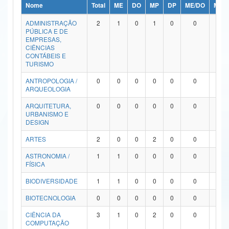
Nome
Total
ME
DO
MP
DP
ME/DO
MP/
Ministério da Ciência, Tecnologia, Inovações e Comunicações
ADMINISTRAÇÃO
2
1
0
1
0
0
0
PÚBLICA E DE
Ministério do Meio Ambiente
EMPRESAS,
CIÊNCIAS
Ministério do Turismo
CONTÁBEIS E
TURISMO
Ministério do Desenvolvimento Regional
ANTROPOLOGIA /
0
0
0
0
0
0
0
ARQUEOLOGIA
Controladoria-Geral da União
ARQUITETURA,
0
0
0
0
0
0
0
URBANISMO E
Ministério da Mulher, da Família e dos Direitos Humanos
DESIGN
Secretaria-Geral
ARTES
2
0
0
2
0
0
0
ASTRONOMIA /
1
1
0
0
0
0
0
Secretaria de Governo
FÍSICA
Gabinete de Segurança Institucional
BIODIVERSIDADE
1
1
0
0
0
0
0
Advocacia-Geral da União
BIOTECNOLOGIA
0
0
0
0
0
0
0
CIÊNCIA DA
3
1
0
2
0
0
0
Banco Central do Brasil
COMPUTAÇÃO