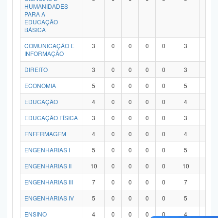
HUMANIDADES
PARA A
EDUCAÇÃO
BÁSICA
COMUNICAÇÃO E
3
0
0
0
0
3
0
INFORMAÇÃO
DIREITO
3
0
0
0
0
3
0
ECONOMIA
5
0
0
0
0
5
0
EDUCAÇÃO
4
0
0
0
0
4
0
EDUCAÇÃO FÍSICA
3
0
0
0
0
3
0
ENFERMAGEM
4
0
0
0
0
4
0
ENGENHARIAS I
5
0
0
0
0
5
0
ENGENHARIAS II
10
0
0
0
0
10
0
ENGENHARIAS III
7
0
0
0
0
7
0
ENGENHARIAS IV
5
0
0
0
0
5
0
ENSINO
4
0
0
0
0
4
0