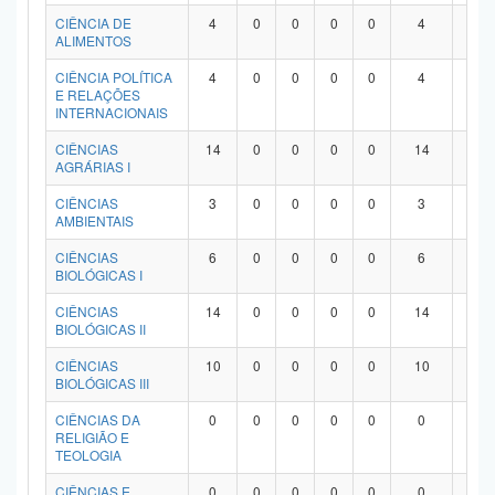
Planalto
CIÊNCIA DE
4
0
0
0
0
4
0
ALIMENTOS
CIÊNCIA POLÍTICA
4
0
0
0
0
4
0
E RELAÇÕES
INTERNACIONAIS
CIÊNCIAS
14
0
0
0
0
14
0
AGRÁRIAS I
CIÊNCIAS
3
0
0
0
0
3
0
AMBIENTAIS
CIÊNCIAS
6
0
0
0
0
6
0
BIOLÓGICAS I
CIÊNCIAS
14
0
0
0
0
14
0
BIOLÓGICAS II
CIÊNCIAS
10
0
0
0
0
10
0
BIOLÓGICAS III
CIÊNCIAS DA
0
0
0
0
0
0
0
RELIGIÃO E
TEOLOGIA
CIÊNCIAS E
0
0
0
0
0
0
0