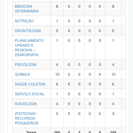
MEDICINA
8
0
0
0
0
8
0
VETERINÁRIA
NUTRIÇÃO
1
0
0
0
0
1
0
ODONTOLOGIA
5
0
0
0
0
5
0
PLANEJAMENTO
1
0
0
0
0
1
0
URBANO E
REGIONAL /
DEMOGRAFIA
PSICOLOGIA
4
0
0
0
0
4
0
QUÍMICA
10
0
0
0
0
10
0
SAÚDE COLETIVA
6
0
0
0
0
6
0
SERVIÇO SOCIAL
1
0
0
0
0
1
0
SOCIOLOGIA
4
0
0
0
0
4
0
ZOOTECNIA /
3
0
0
0
0
3
0
RECURSOS
PESQUEIROS
Totais
260
0
2
0
0
258
0