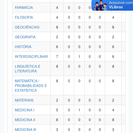
FARMÁCIA
4
0
0
0
0
4
0
FILOSOFIA
4
0
0
0
0
4
0
GEOCIÊNCIAS
8
0
0
0
0
8
0
GEOGRAFIA
2
0
0
0
0
2
0
HISTÓRIA
6
0
0
0
0
6
0
INTERDISCIPLINAR
7
0
1
0
0
6
0
LINGUÍSTICA E
8
0
0
0
0
8
0
LITERATURA
MATEMÁTICA /
8
0
0
0
0
8
0
PROBABILIDADE E
ESTATÍSTICA
MATERIAIS
2
0
0
0
0
2
0
MEDICINA I
5
0
1
0
0
4
0
MEDICINA II
8
0
0
0
0
8
0
MEDICINA III
3
0
0
0
0
3
0