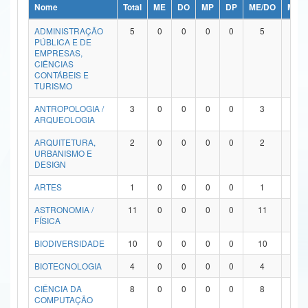
Nome
Total
ME
DO
MP
DP
ME/DO
MP/
Ministério da Ciência, Tecnologia, Inovações e Comunicações
ADMINISTRAÇÃO
5
0
0
0
0
5
0
PÚBLICA E DE
Ministério do Meio Ambiente
EMPRESAS,
CIÊNCIAS
Ministério do Turismo
CONTÁBEIS E
TURISMO
Ministério do Desenvolvimento Regional
ANTROPOLOGIA /
3
0
0
0
0
3
0
ARQUEOLOGIA
Controladoria-Geral da União
ARQUITETURA,
2
0
0
0
0
2
0
URBANISMO E
Ministério da Mulher, da Família e dos Direitos Humanos
DESIGN
Secretaria-Geral
ARTES
1
0
0
0
0
1
0
ASTRONOMIA /
11
0
0
0
0
11
0
Secretaria de Governo
FÍSICA
Gabinete de Segurança Institucional
BIODIVERSIDADE
10
0
0
0
0
10
0
Advocacia-Geral da União
BIOTECNOLOGIA
4
0
0
0
0
4
0
CIÊNCIA DA
8
0
0
0
0
8
0
Banco Central do Brasil
COMPUTAÇÃO