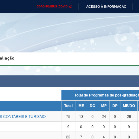
ACESSO À INFORMAÇÃO
CORONAVÍRUS (COVID-19)
Ministério da Defesa
Ministério das Relações
Mini
Exteriores
IR
PARA
O
CONTEÚDO
Ministério da Cidadania
Ministério da Saúde
Mini
Ministério do Desenvolvimento
Controladoria-Geral da União
Minis
Regional
e do
aliação
Advocacia-Geral da União
Banco Central do Brasil
Plana
Total de Programas de pós-gradu
Total
ME
DO
MP
DP
ME/DO
S CONTÁBEIS E TURISMO
75
13
0
24
0
29
9
0
0
0
0
9
22
7
0
4
0
9