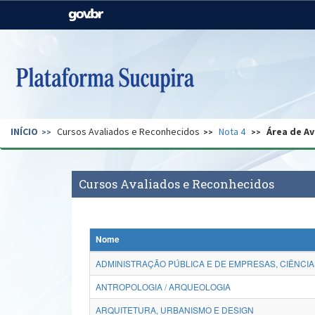
Casa Civil
Ministério da Justiça e
Segurança Pública
Ministério da Agricultura,
Ministério da Educação
Pecuária e Abastecimento
Ministério do Meio Ambiente
Ministério do Turismo
INÍCIO
Cursos Avaliados e Reconhecidos
Nota 4
Área de Av
Secretaria de Governo
Gabinete de Segurança
Institucional
Cursos Avaliados e Reconhecidos
Nome
ADMINISTRAÇÃO PÚBLICA E DE EMPRESAS, CIÊNCIA
ANTROPOLOGIA / ARQUEOLOGIA
ARQUITETURA, URBANISMO E DESIGN