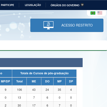
PARTICIPE
LEGISLAÇÃO
ÓRGÃOS DO GOVERNO
stério da Economia
Ministério da Infraestrutura
stério de Minas e Energia
Ministério da Ciência,
Tecnologia, Inovações e
ACESSO RESTRITO
Comunicações
tério da Mulher, da Família
Secretaria-Geral
s Direitos Humanos
lto
ação
Totais de Cursos de pós-graduação
MP/DP
Total
ME
DO
MP
DP
9
106
43
24
35
4
0
13
7
6
0
0
2
30
17
6
7
0