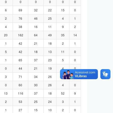
0
0
0
0
0
0
6
69
32
22
15
0
2
76
46
25
4
1
4
38
16
11
9
2
20
162
64
49
35
14
1
42
21
18
2
1
5
42
18
13
11
0
1
65
37
23
5
0
0
44
21
19
4
0
3
71
34
26
8
3
0
60
30
26
4
0
13
116
37
18
52
9
2
53
25
24
3
1
1
27
15
10
2
0