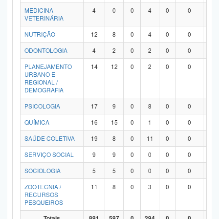
MEDICINA
4
0
0
4
0
0
0
VETERINÁRIA
NUTRIÇÃO
12
8
0
4
0
0
0
ODONTOLOGIA
4
2
0
2
0
0
0
PLANEJAMENTO
14
12
0
2
0
0
0
URBANO E
REGIONAL /
DEMOGRAFIA
PSICOLOGIA
17
9
0
8
0
0
0
QUÍMICA
16
15
0
1
0
0
0
SAÚDE COLETIVA
19
8
0
11
0
0
0
SERVIÇO SOCIAL
9
9
0
0
0
0
0
SOCIOLOGIA
5
5
0
0
0
0
0
ZOOTECNIA /
11
8
0
3
0
0
0
RECURSOS
PESQUEIROS
Totais
891
597
0
294
0
0
0