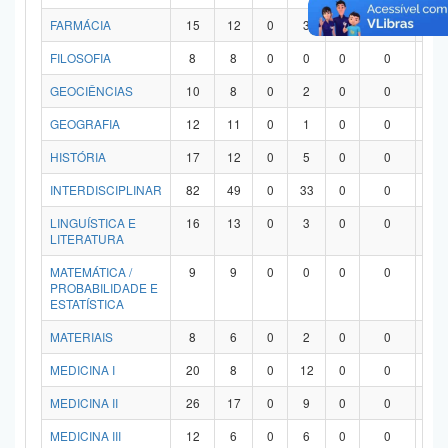
FARMÁCIA
15
12
0
3
0
0
0
FILOSOFIA
8
8
0
0
0
0
0
GEOCIÊNCIAS
10
8
0
2
0
0
0
GEOGRAFIA
12
11
0
1
0
0
0
HISTÓRIA
17
12
0
5
0
0
0
INTERDISCIPLINAR
82
49
0
33
0
0
0
LINGUÍSTICA E
16
13
0
3
0
0
0
LITERATURA
MATEMÁTICA /
9
9
0
0
0
0
0
PROBABILIDADE E
ESTATÍSTICA
MATERIAIS
8
6
0
2
0
0
0
MEDICINA I
20
8
0
12
0
0
0
MEDICINA II
26
17
0
9
0
0
0
MEDICINA III
12
6
0
6
0
0
0