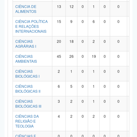
Planalto
CIÊNCIA DE
13
12
0
1
0
0
0
ALIMENTOS
CIÊNCIA POLÍTICA
15
9
0
6
0
0
0
E RELAÇÕES
INTERNACIONAIS
CIÊNCIAS
20
18
0
2
0
0
0
AGRÁRIAS I
CIÊNCIAS
45
26
0
19
0
0
0
AMBIENTAIS
CIÊNCIAS
2
1
0
1
0
0
0
BIOLÓGICAS I
CIÊNCIAS
6
5
0
1
0
0
0
BIOLÓGICAS II
CIÊNCIAS
3
2
0
1
0
0
0
BIOLÓGICAS III
CIÊNCIAS DA
4
2
0
2
0
0
0
RELIGIÃO E
TEOLOGIA
CIÊNCIAS E
0
0
0
0
0
0
0