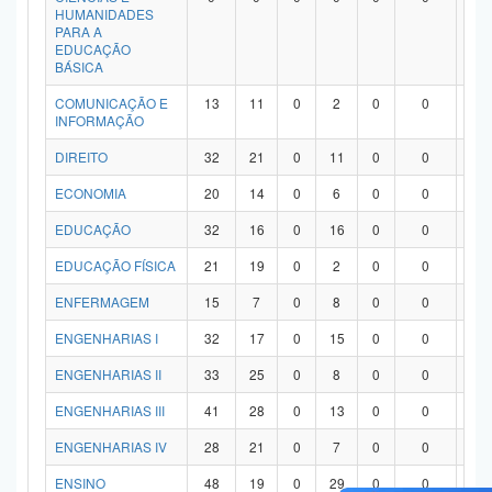
HUMANIDADES
PARA A
EDUCAÇÃO
BÁSICA
COMUNICAÇÃO E
13
11
0
2
0
0
0
INFORMAÇÃO
DIREITO
32
21
0
11
0
0
0
ECONOMIA
20
14
0
6
0
0
0
EDUCAÇÃO
32
16
0
16
0
0
0
EDUCAÇÃO FÍSICA
21
19
0
2
0
0
0
ENFERMAGEM
15
7
0
8
0
0
0
ENGENHARIAS I
32
17
0
15
0
0
0
ENGENHARIAS II
33
25
0
8
0
0
0
ENGENHARIAS III
41
28
0
13
0
0
0
ENGENHARIAS IV
28
21
0
7
0
0
0
ENSINO
48
19
0
29
0
0
0