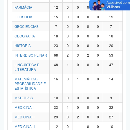
FARMÁCIA
12
0
0
0
0
12
0
FILOSOFIA
15
0
0
0
0
15
0
GEOCIÊNCIAS
7
0
0
0
0
7
0
GEOGRAFIA
18
0
0
0
0
18
0
HISTÓRIA
23
0
0
0
0
20
3
INTERDISCIPLINAR
68
2
3
2
0
53
8
LINGUÍSTICA E
48
1
0
0
0
47
0
LITERATURA
MATEMÁTICA /
16
0
1
0
0
14
1
PROBABILIDADE E
ESTATÍSTICA
MATERIAIS
10
0
0
0
0
9
1
MEDICINA I
33
1
0
0
0
32
0
MEDICINA II
29
0
2
0
0
27
0
MEDICINA III
12
0
1
0
0
10
1