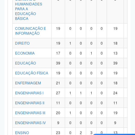
HUMANIDADES
PARA A
EDUCAÇÃO
BÁSICA
COMUNICAÇÃO E
19
0
0
0
0
19
0
INFORMAÇÃO
DIREITO
19
1
0
0
0
18
0
ECONOMIA
17
0
0
1
0
13
3
EDUCAÇÃO
39
0
0
0
0
39
0
EDUCAÇÃO FÍSICA
19
0
0
0
0
19
0
ENFERMAGEM
21
0
0
0
0
18
3
ENGENHARIAS I
27
1
1
1
0
24
0
ENGENHARIAS II
11
0
0
0
0
11
0
ENGENHARIAS III
20
1
0
0
0
19
0
ENGENHARIAS IV
9
0
0
0
0
9
0
ENSINO
23
0
2
3
0
13
5