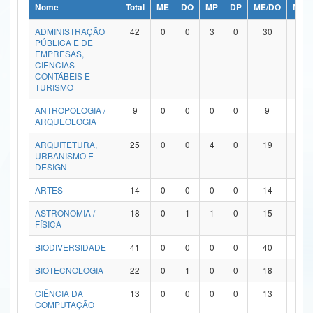
Nome
Total
ME
DO
MP
DP
ME/DO
MP/
Ministério da Ciência, Tecnologia, Inovações e Comunicações
ADMINISTRAÇÃO
42
0
0
3
0
30
9
PÚBLICA E DE
Ministério do Meio Ambiente
EMPRESAS,
CIÊNCIAS
Ministério do Turismo
CONTÁBEIS E
TURISMO
Ministério do Desenvolvimento Regional
ANTROPOLOGIA /
9
0
0
0
0
9
0
ARQUEOLOGIA
Controladoria-Geral da União
ARQUITETURA,
25
0
0
4
0
19
2
URBANISMO E
Ministério da Mulher, da Família e dos Direitos Humanos
DESIGN
Secretaria-Geral
ARTES
14
0
0
0
0
14
0
ASTRONOMIA /
18
0
1
1
0
15
1
Secretaria de Governo
FÍSICA
Gabinete de Segurança Institucional
BIODIVERSIDADE
41
0
0
0
0
40
1
Advocacia-Geral da União
BIOTECNOLOGIA
22
0
1
0
0
18
3
CIÊNCIA DA
13
0
0
0
0
13
0
Banco Central do Brasil
COMPUTAÇÃO