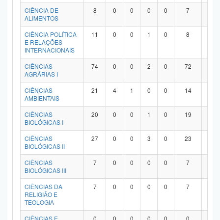
Planalto
CIÊNCIA DE
8
0
0
0
0
7
1
ALIMENTOS
CIÊNCIA POLÍTICA
11
0
0
1
0
8
2
E RELAÇÕES
INTERNACIONAIS
CIÊNCIAS
74
0
0
2
0
72
0
AGRÁRIAS I
CIÊNCIAS
21
4
1
0
0
14
2
AMBIENTAIS
CIÊNCIAS
20
0
0
1
0
19
0
BIOLÓGICAS I
CIÊNCIAS
27
0
0
3
0
23
1
BIOLÓGICAS II
CIÊNCIAS
7
0
0
0
0
7
0
BIOLÓGICAS III
CIÊNCIAS DA
7
0
0
0
0
7
0
RELIGIÃO E
TEOLOGIA
CIÊNCIAS E
0
0
0
0
0
0
0