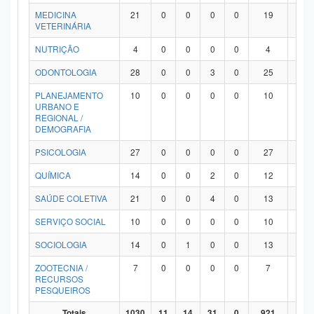
MEDICINA
21
0
0
0
0
19
2
VETERINÁRIA
NUTRIÇÃO
4
0
0
0
0
4
0
ODONTOLOGIA
28
0
0
3
0
25
0
PLANEJAMENTO
10
0
0
0
0
10
0
URBANO E
REGIONAL /
DEMOGRAFIA
PSICOLOGIA
27
0
0
0
0
27
0
QUÍMICA
14
0
0
2
0
12
0
SAÚDE COLETIVA
21
0
0
4
0
13
4
SERVIÇO SOCIAL
10
0
0
0
0
10
0
SOCIOLOGIA
14
0
1
0
0
13
0
ZOOTECNIA /
7
0
0
0
0
7
0
RECURSOS
PESQUEIROS
Totais
1030
11
14
31
0
921
53