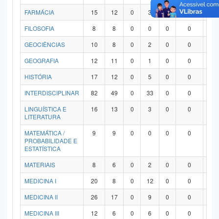
FARMÁCIA
15
12
0
3
0
0
0
FILOSOFIA
8
8
0
0
0
0
0
GEOCIÊNCIAS
10
8
0
2
0
0
0
GEOGRAFIA
12
11
0
1
0
0
0
HISTÓRIA
17
12
0
5
0
0
0
INTERDISCIPLINAR
82
49
0
33
0
0
0
LINGUÍSTICA E
16
13
0
3
0
0
0
LITERATURA
MATEMÁTICA /
9
9
0
0
0
0
0
PROBABILIDADE E
ESTATÍSTICA
MATERIAIS
8
6
0
2
0
0
0
MEDICINA I
20
8
0
12
0
0
0
MEDICINA II
26
17
0
9
0
0
0
MEDICINA III
12
6
0
6
0
0
0