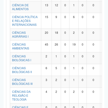
Planalto
CIÊNCIA DE
13
12
0
1
0
0
0
ALIMENTOS
CIÊNCIA POLÍTICA
15
9
0
6
0
0
0
E RELAÇÕES
INTERNACIONAIS
CIÊNCIAS
20
18
0
2
0
0
0
AGRÁRIAS I
CIÊNCIAS
45
26
0
19
0
0
0
AMBIENTAIS
CIÊNCIAS
2
1
0
1
0
0
0
BIOLÓGICAS I
CIÊNCIAS
6
5
0
1
0
0
0
BIOLÓGICAS II
CIÊNCIAS
3
2
0
1
0
0
0
BIOLÓGICAS III
CIÊNCIAS DA
4
2
0
2
0
0
0
RELIGIÃO E
TEOLOGIA
CIÊNCIAS E
0
0
0
0
0
0
0