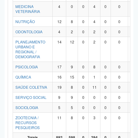
MEDICINA
4
0
0
4
0
0
0
VETERINÁRIA
NUTRIÇÃO
12
8
0
4
0
0
0
ODONTOLOGIA
4
2
0
2
0
0
0
PLANEJAMENTO
14
12
0
2
0
0
0
URBANO E
REGIONAL /
DEMOGRAFIA
PSICOLOGIA
17
9
0
8
0
0
0
QUÍMICA
16
15
0
1
0
0
0
SAÚDE COLETIVA
19
8
0
11
0
0
0
SERVIÇO SOCIAL
9
9
0
0
0
0
0
SOCIOLOGIA
5
5
0
0
0
0
0
ZOOTECNIA /
11
8
0
3
0
0
0
RECURSOS
PESQUEIROS
Totais
892
598
0
294
0
0
0