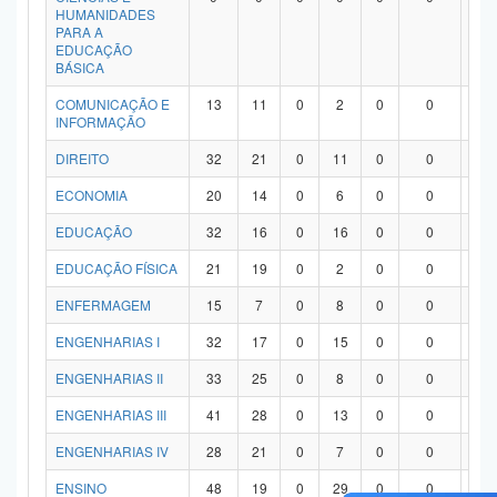
HUMANIDADES
PARA A
EDUCAÇÃO
BÁSICA
COMUNICAÇÃO E
13
11
0
2
0
0
0
INFORMAÇÃO
DIREITO
32
21
0
11
0
0
0
ECONOMIA
20
14
0
6
0
0
0
EDUCAÇÃO
32
16
0
16
0
0
0
EDUCAÇÃO FÍSICA
21
19
0
2
0
0
0
ENFERMAGEM
15
7
0
8
0
0
0
ENGENHARIAS I
32
17
0
15
0
0
0
ENGENHARIAS II
33
25
0
8
0
0
0
ENGENHARIAS III
41
28
0
13
0
0
0
ENGENHARIAS IV
28
21
0
7
0
0
0
ENSINO
48
19
0
29
0
0
0