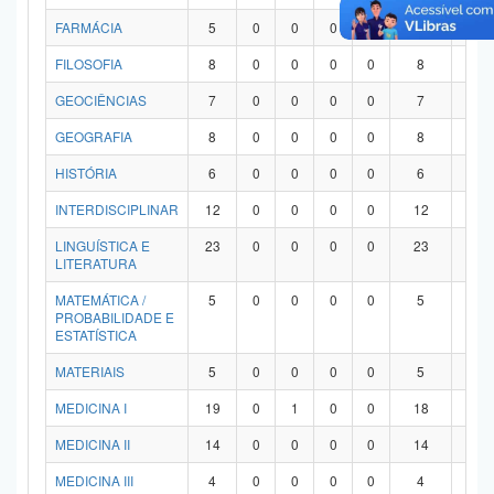
FARMÁCIA
5
0
0
0
0
5
0
FILOSOFIA
8
0
0
0
0
8
0
GEOCIÊNCIAS
7
0
0
0
0
7
0
GEOGRAFIA
8
0
0
0
0
8
0
HISTÓRIA
6
0
0
0
0
6
0
INTERDISCIPLINAR
12
0
0
0
0
12
0
LINGUÍSTICA E
23
0
0
0
0
23
0
LITERATURA
MATEMÁTICA /
5
0
0
0
0
5
0
PROBABILIDADE E
ESTATÍSTICA
MATERIAIS
5
0
0
0
0
5
0
MEDICINA I
19
0
1
0
0
18
0
MEDICINA II
14
0
0
0
0
14
0
MEDICINA III
4
0
0
0
0
4
0