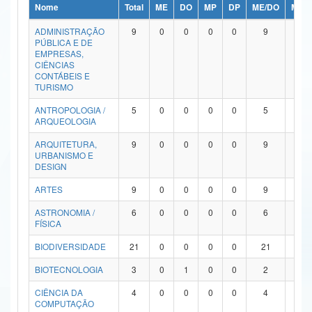
Nome
Total
ME
DO
MP
DP
ME/DO
MP/
Ministério da Ciência, Tecnologia, Inovações e Comunicações
ADMINISTRAÇÃO
9
0
0
0
0
9
0
PÚBLICA E DE
Ministério do Meio Ambiente
EMPRESAS,
CIÊNCIAS
Ministério do Turismo
CONTÁBEIS E
TURISMO
Ministério do Desenvolvimento Regional
ANTROPOLOGIA /
5
0
0
0
0
5
0
ARQUEOLOGIA
Controladoria-Geral da União
ARQUITETURA,
9
0
0
0
0
9
0
URBANISMO E
Ministério da Mulher, da Família e dos Direitos Humanos
DESIGN
Secretaria-Geral
ARTES
9
0
0
0
0
9
0
ASTRONOMIA /
6
0
0
0
0
6
0
Secretaria de Governo
FÍSICA
Gabinete de Segurança Institucional
BIODIVERSIDADE
21
0
0
0
0
21
0
Advocacia-Geral da União
BIOTECNOLOGIA
3
0
1
0
0
2
0
CIÊNCIA DA
4
0
0
0
0
4
0
Banco Central do Brasil
COMPUTAÇÃO