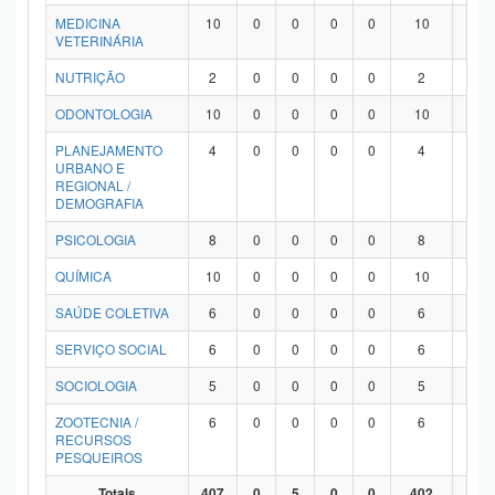
MEDICINA
10
0
0
0
0
10
0
VETERINÁRIA
NUTRIÇÃO
2
0
0
0
0
2
0
ODONTOLOGIA
10
0
0
0
0
10
0
PLANEJAMENTO
4
0
0
0
0
4
0
URBANO E
REGIONAL /
DEMOGRAFIA
PSICOLOGIA
8
0
0
0
0
8
0
QUÍMICA
10
0
0
0
0
10
0
SAÚDE COLETIVA
6
0
0
0
0
6
0
SERVIÇO SOCIAL
6
0
0
0
0
6
0
SOCIOLOGIA
5
0
0
0
0
5
0
ZOOTECNIA /
6
0
0
0
0
6
0
RECURSOS
PESQUEIROS
Totais
407
0
5
0
0
402
0