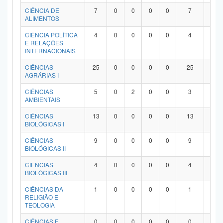
Planalto
CIÊNCIA DE
7
0
0
0
0
7
0
ALIMENTOS
CIÊNCIA POLÍTICA
4
0
0
0
0
4
0
E RELAÇÕES
INTERNACIONAIS
CIÊNCIAS
25
0
0
0
0
25
0
AGRÁRIAS I
CIÊNCIAS
5
0
2
0
0
3
0
AMBIENTAIS
CIÊNCIAS
13
0
0
0
0
13
0
BIOLÓGICAS I
CIÊNCIAS
9
0
0
0
0
9
0
BIOLÓGICAS II
CIÊNCIAS
4
0
0
0
0
4
0
BIOLÓGICAS III
CIÊNCIAS DA
1
0
0
0
0
1
0
RELIGIÃO E
TEOLOGIA
CIÊNCIAS E
0
0
0
0
0
0
0