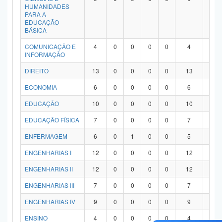
HUMANIDADES
PARA A
EDUCAÇÃO
BÁSICA
COMUNICAÇÃO E
4
0
0
0
0
4
0
INFORMAÇÃO
DIREITO
13
0
0
0
0
13
0
ECONOMIA
6
0
0
0
0
6
0
EDUCAÇÃO
10
0
0
0
0
10
0
EDUCAÇÃO FÍSICA
7
0
0
0
0
7
0
ENFERMAGEM
6
0
1
0
0
5
0
ENGENHARIAS I
12
0
0
0
0
12
0
ENGENHARIAS II
12
0
0
0
0
12
0
ENGENHARIAS III
7
0
0
0
0
7
0
ENGENHARIAS IV
9
0
0
0
0
9
0
ENSINO
4
0
0
0
0
4
0