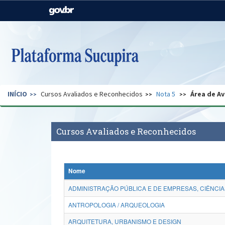
Casa Civil
Ministério da Justiça e
Segurança Pública
Ministério da Agricultura,
Ministério da Educação
Pecuária e Abastecimento
Ministério do Meio Ambiente
Ministério do Turismo
INÍCIO
Cursos Avaliados e Reconhecidos
Nota 5
Área de Av
Secretaria de Governo
Gabinete de Segurança
Institucional
Cursos Avaliados e Reconhecidos
Nome
ADMINISTRAÇÃO PÚBLICA E DE EMPRESAS, CIÊNCIA
ANTROPOLOGIA / ARQUEOLOGIA
ARQUITETURA, URBANISMO E DESIGN