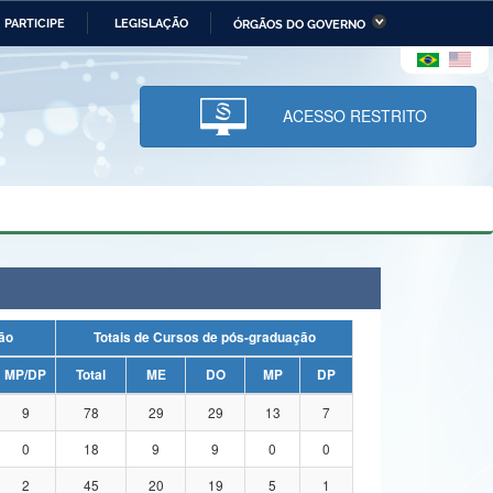
PARTICIPE
LEGISLAÇÃO
ÓRGÃOS DO GOVERNO
stério da Economia
Ministério da Infraestrutura
stério de Minas e Energia
Ministério da Ciência,
Tecnologia, Inovações e
ACESSO RESTRITO
Comunicações
tério da Mulher, da Família
Secretaria-Geral
s Direitos Humanos
lto
uação
Totais de Cursos de pós-graduação
MP/DP
Total
ME
DO
MP
DP
9
78
29
29
13
7
0
18
9
9
0
0
2
45
20
19
5
1