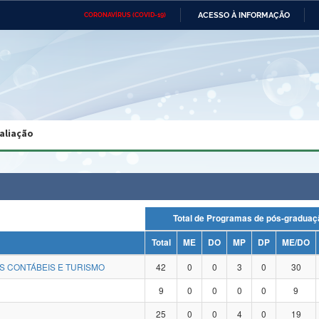
ACESSO À INFORMAÇÃO
CORONAVÍRUS (COVID-19)
Ministério da Defesa
Ministério das Relações
Mini
Exteriores
IR
PARA
O
CONTEÚDO
Ministério da Cidadania
Ministério da Saúde
Mini
Ministério do Desenvolvimento
Controladoria-Geral da União
Minis
Regional
e do
aliação
Advocacia-Geral da União
Banco Central do Brasil
Plana
Total de Programas de pós-grad
Total
ME
DO
MP
DP
ME/DO
S CONTÁBEIS E TURISMO
42
0
0
3
0
30
9
0
0
0
0
9
25
0
0
4
0
19