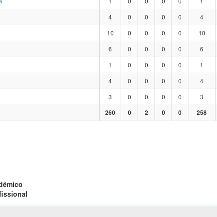
A
1
0
0
0
0
1
4
0
0
0
0
4
10
0
0
0
0
10
6
0
0
0
0
6
1
0
0
0
0
1
4
0
0
0
0
4
3
0
0
0
0
3
260
0
2
0
0
258
adêmico
fissional