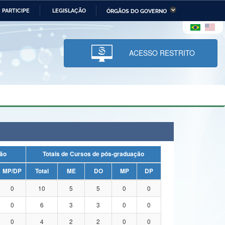
PARTICIPE
LEGISLAÇÃO
ÓRGÃOS DO GOVERNO
stério da Economia
Ministério da Infraestrutura
stério de Minas e Energia
Ministério da Ciência,
Tecnologia, Inovações e
ACESSO RESTRITO
Comunicações
tério da Mulher, da Família
Secretaria-Geral
s Direitos Humanos
lto
duação
Totais de Cursos de pós-graduação
MP/DP
Total
ME
DO
MP
DP
0
10
5
5
0
0
0
6
3
3
0
0
0
4
2
2
0
0