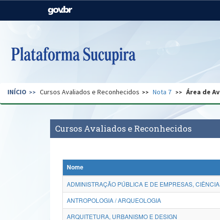
Casa Civil
Ministério da Justiça e
Segurança Pública
Ministério da Agricultura,
Ministério da Educação
Pecuária e Abastecimento
Ministério do Meio Ambiente
Ministério do Turismo
INÍCIO
Cursos Avaliados e Reconhecidos
Nota 7
Área de Av
Secretaria de Governo
Gabinete de Segurança
Institucional
Cursos Avaliados e Reconhecidos
Nome
ADMINISTRAÇÃO PÚBLICA E DE EMPRESAS, CIÊNCIA
ANTROPOLOGIA / ARQUEOLOGIA
ARQUITETURA, URBANISMO E DESIGN