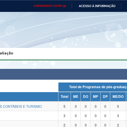
ACESSO À INFORMAÇÃO
CORONAVÍRUS (COVID-19)
Ministério da Defesa
Ministério das Relações
Mini
Exteriores
IR
PARA
O
CONTEÚDO
Ministério da Cidadania
Ministério da Saúde
Mini
Ministério do Desenvolvimento
Controladoria-Geral da União
Minis
Regional
e do
aliação
Advocacia-Geral da União
Banco Central do Brasil
Plana
Total de Programas de pós-gra
Total
ME
DO
MP
DP
ME/DO
S CONTÁBEIS E TURISMO
5
0
0
0
0
5
3
0
0
0
0
3
2
0
0
0
0
2