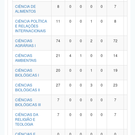
Planalto
CIÊNCIA DE
8
0
0
0
0
7
1
ALIMENTOS
CIÊNCIA POLÍTICA
11
0
0
1
0
8
2
E RELAÇÕES
INTERNACIONAIS
CIÊNCIAS
74
0
0
2
0
72
0
AGRÁRIAS I
CIÊNCIAS
21
4
1
0
0
14
2
AMBIENTAIS
CIÊNCIAS
20
0
0
1
0
19
0
BIOLÓGICAS I
CIÊNCIAS
27
0
0
3
0
23
1
BIOLÓGICAS II
CIÊNCIAS
7
0
0
0
0
7
0
BIOLÓGICAS III
CIÊNCIAS DA
7
0
0
0
0
7
0
RELIGIÃO E
TEOLOGIA
CIÊNCIAS E
0
0
0
0
0
0
0