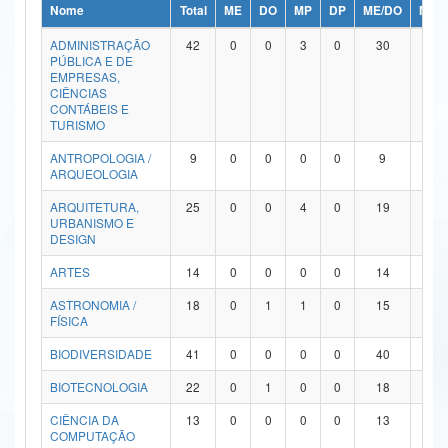
Nome
Total
ME
DO
MP
DP
ME/DO
MP/
Ministério da Ciência, Tecnologia, Inovações e Comunicações
ADMINISTRAÇÃO
42
0
0
3
0
30
9
PÚBLICA E DE
Ministério do Meio Ambiente
EMPRESAS,
CIÊNCIAS
Ministério do Turismo
CONTÁBEIS E
TURISMO
Ministério do Desenvolvimento Regional
ANTROPOLOGIA /
9
0
0
0
0
9
0
ARQUEOLOGIA
Controladoria-Geral da União
ARQUITETURA,
25
0
0
4
0
19
2
URBANISMO E
Ministério da Mulher, da Família e dos Direitos Humanos
DESIGN
Secretaria-Geral
ARTES
14
0
0
0
0
14
0
ASTRONOMIA /
18
0
1
1
0
15
1
Secretaria de Governo
FÍSICA
Gabinete de Segurança Institucional
BIODIVERSIDADE
41
0
0
0
0
40
1
Advocacia-Geral da União
BIOTECNOLOGIA
22
0
1
0
0
18
3
CIÊNCIA DA
13
0
0
0
0
13
0
Banco Central do Brasil
COMPUTAÇÃO