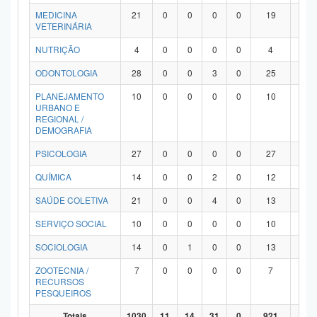
MEDICINA
21
0
0
0
0
19
2
VETERINÁRIA
NUTRIÇÃO
4
0
0
0
0
4
0
ODONTOLOGIA
28
0
0
3
0
25
0
PLANEJAMENTO
10
0
0
0
0
10
0
URBANO E
REGIONAL /
DEMOGRAFIA
PSICOLOGIA
27
0
0
0
0
27
0
QUÍMICA
14
0
0
2
0
12
0
SAÚDE COLETIVA
21
0
0
4
0
13
4
SERVIÇO SOCIAL
10
0
0
0
0
10
0
SOCIOLOGIA
14
0
1
0
0
13
0
ZOOTECNIA /
7
0
0
0
0
7
0
RECURSOS
PESQUEIROS
Totais
1030
11
14
31
0
921
53