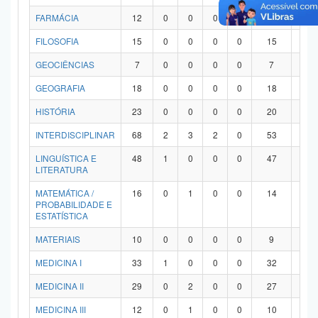
FARMÁCIA
12
0
0
0
0
12
0
FILOSOFIA
15
0
0
0
0
15
0
GEOCIÊNCIAS
7
0
0
0
0
7
0
GEOGRAFIA
18
0
0
0
0
18
0
HISTÓRIA
23
0
0
0
0
20
3
INTERDISCIPLINAR
68
2
3
2
0
53
8
LINGUÍSTICA E
48
1
0
0
0
47
0
LITERATURA
MATEMÁTICA /
16
0
1
0
0
14
1
PROBABILIDADE E
ESTATÍSTICA
MATERIAIS
10
0
0
0
0
9
1
MEDICINA I
33
1
0
0
0
32
0
MEDICINA II
29
0
2
0
0
27
0
MEDICINA III
12
0
1
0
0
10
1