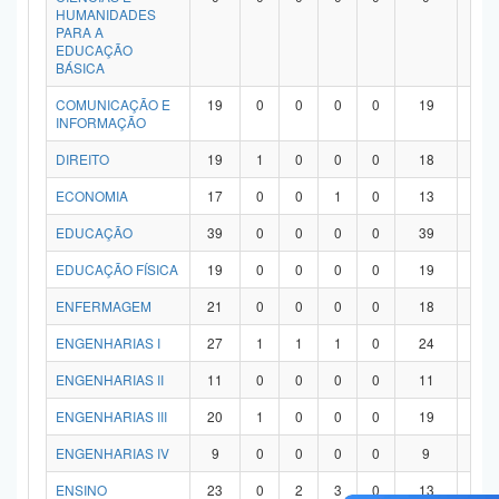
HUMANIDADES
PARA A
EDUCAÇÃO
BÁSICA
COMUNICAÇÃO E
19
0
0
0
0
19
0
INFORMAÇÃO
DIREITO
19
1
0
0
0
18
0
ECONOMIA
17
0
0
1
0
13
3
EDUCAÇÃO
39
0
0
0
0
39
0
EDUCAÇÃO FÍSICA
19
0
0
0
0
19
0
ENFERMAGEM
21
0
0
0
0
18
3
ENGENHARIAS I
27
1
1
1
0
24
0
ENGENHARIAS II
11
0
0
0
0
11
0
ENGENHARIAS III
20
1
0
0
0
19
0
ENGENHARIAS IV
9
0
0
0
0
9
0
ENSINO
23
0
2
3
0
13
5