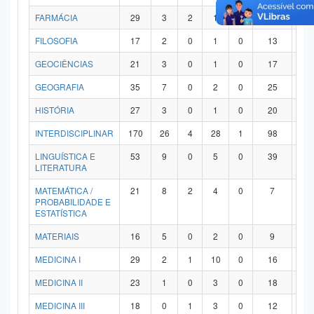
FARMÁCIA
29
3
2
1
0
21
2
FILOSOFIA
17
2
0
1
0
13
1
GEOCIÊNCIAS
21
3
0
1
0
17
0
GEOGRAFIA
35
7
0
2
0
25
1
HISTÓRIA
27
3
0
1
0
20
3
INTERDISCIPLINAR
170
26
4
28
1
98
1
LINGUÍSTICA E
53
9
0
5
0
39
0
LITERATURA
MATEMÁTICA /
21
8
2
4
0
7
0
PROBABILIDADE E
ESTATÍSTICA
MATERIAIS
16
5
0
2
0
9
0
MEDICINA I
29
2
1
10
0
16
0
MEDICINA II
23
1
0
3
0
18
1
MEDICINA III
18
0
1
3
0
12
2