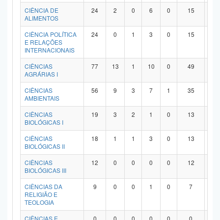
Planalto
CIÊNCIA DE
24
2
0
6
0
15
1
ALIMENTOS
CIÊNCIA POLÍTICA
24
0
1
3
0
15
5
E RELAÇÕES
INTERNACIONAIS
CIÊNCIAS
77
13
1
10
0
49
4
AGRÁRIAS I
CIÊNCIAS
56
9
3
7
1
35
1
AMBIENTAIS
CIÊNCIAS
19
3
2
1
0
13
0
BIOLÓGICAS I
CIÊNCIAS
18
1
1
3
0
13
0
BIOLÓGICAS II
CIÊNCIAS
12
0
0
0
0
12
0
BIOLÓGICAS III
CIÊNCIAS DA
9
0
0
1
0
7
1
RELIGIÃO E
TEOLOGIA
CIÊNCIAS E
0
0
0
0
0
0
0