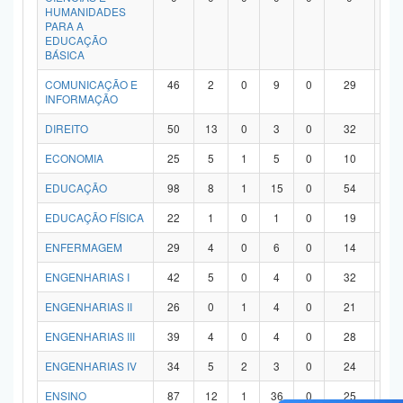
HUMANIDADES
PARA A
EDUCAÇÃO
BÁSICA
COMUNICAÇÃO E
46
2
0
9
0
29
6
INFORMAÇÃO
DIREITO
50
13
0
3
0
32
2
ECONOMIA
25
5
1
5
0
10
4
EDUCAÇÃO
98
8
1
15
0
54
2
EDUCAÇÃO FÍSICA
22
1
0
1
0
19
1
ENFERMAGEM
29
4
0
6
0
14
5
ENGENHARIAS I
42
5
0
4
0
32
1
ENGENHARIAS II
26
0
1
4
0
21
0
ENGENHARIAS III
39
4
0
4
0
28
3
ENGENHARIAS IV
34
5
2
3
0
24
0
ENSINO
87
12
1
36
0
25
1