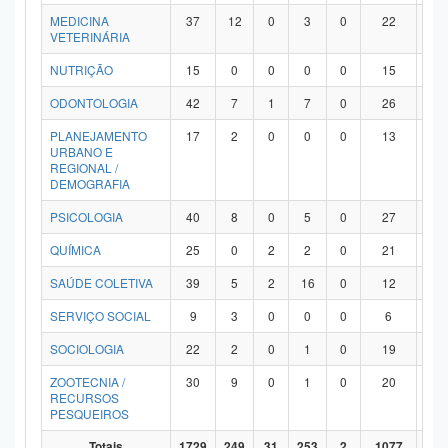
MEDICINA
37
12
0
3
0
22
0
VETERINÁRIA
NUTRIÇÃO
15
0
0
0
0
15
0
ODONTOLOGIA
42
7
1
7
0
26
1
PLANEJAMENTO
17
2
0
0
0
13
2
URBANO E
REGIONAL /
DEMOGRAFIA
PSICOLOGIA
40
8
0
5
0
27
0
QUÍMICA
25
0
2
2
0
21
0
SAÚDE COLETIVA
39
5
2
16
0
12
4
SERVIÇO SOCIAL
9
3
0
0
0
6
0
SOCIOLOGIA
22
2
0
1
0
19
0
ZOOTECNIA /
30
9
0
1
0
20
0
RECURSOS
PESQUEIROS
Totais
1729
249
31
253
2
1077
11