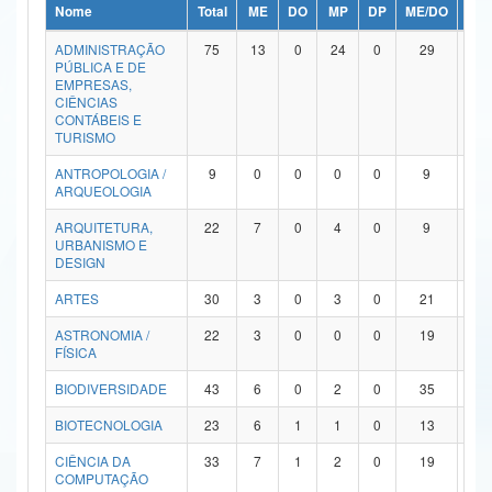
Nome
Total
ME
DO
MP
DP
ME/DO
MP/
Ministério da Ciência, Tecnologia, Inovações e Comunicações
ADMINISTRAÇÃO
75
13
0
24
0
29
9
PÚBLICA E DE
Ministério do Meio Ambiente
EMPRESAS,
CIÊNCIAS
Ministério do Turismo
CONTÁBEIS E
TURISMO
Ministério do Desenvolvimento Regional
ANTROPOLOGIA /
9
0
0
0
0
9
0
ARQUEOLOGIA
Controladoria-Geral da União
ARQUITETURA,
22
7
0
4
0
9
2
URBANISMO E
Ministério da Mulher, da Família e dos Direitos Humanos
DESIGN
Secretaria-Geral
ARTES
30
3
0
3
0
21
3
ASTRONOMIA /
22
3
0
0
0
19
0
Secretaria de Governo
FÍSICA
Gabinete de Segurança Institucional
BIODIVERSIDADE
43
6
0
2
0
35
0
Advocacia-Geral da União
BIOTECNOLOGIA
23
6
1
1
0
13
2
CIÊNCIA DA
33
7
1
2
0
19
4
Banco Central do Brasil
COMPUTAÇÃO