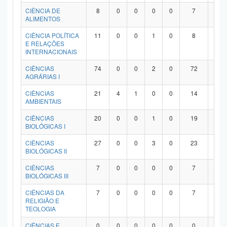
Planalto
CIÊNCIA DE
8
0
0
0
0
7
1
ALIMENTOS
CIÊNCIA POLÍTICA
11
0
0
1
0
8
2
E RELAÇÕES
INTERNACIONAIS
CIÊNCIAS
74
0
0
2
0
72
0
AGRÁRIAS I
CIÊNCIAS
21
4
1
0
0
14
2
AMBIENTAIS
CIÊNCIAS
20
0
0
1
0
19
0
BIOLÓGICAS I
CIÊNCIAS
27
0
0
3
0
23
1
BIOLÓGICAS II
CIÊNCIAS
7
0
0
0
0
7
0
BIOLÓGICAS III
CIÊNCIAS DA
7
0
0
0
0
7
0
RELIGIÃO E
TEOLOGIA
CIÊNCIAS E
0
0
0
0
0
0
0