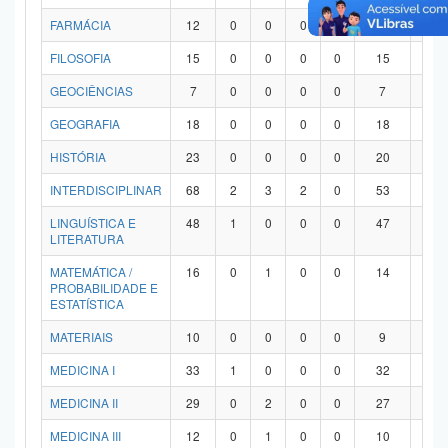
FARMÁCIA
12
0
0
0
0
12
0
FILOSOFIA
15
0
0
0
0
15
0
GEOCIÊNCIAS
7
0
0
0
0
7
0
GEOGRAFIA
18
0
0
0
0
18
0
HISTÓRIA
23
0
0
0
0
20
3
INTERDISCIPLINAR
68
2
3
2
0
53
8
LINGUÍSTICA E
48
1
0
0
0
47
0
LITERATURA
MATEMÁTICA /
16
0
1
0
0
14
1
PROBABILIDADE E
ESTATÍSTICA
MATERIAIS
10
0
0
0
0
9
1
MEDICINA I
33
1
0
0
0
32
0
MEDICINA II
29
0
2
0
0
27
0
MEDICINA III
12
0
1
0
0
10
1