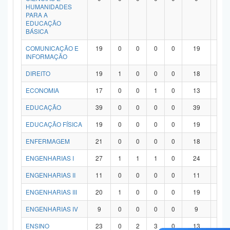
HUMANIDADES
PARA A
EDUCAÇÃO
BÁSICA
COMUNICAÇÃO E
19
0
0
0
0
19
0
INFORMAÇÃO
DIREITO
19
1
0
0
0
18
0
ECONOMIA
17
0
0
1
0
13
3
EDUCAÇÃO
39
0
0
0
0
39
0
EDUCAÇÃO FÍSICA
19
0
0
0
0
19
0
ENFERMAGEM
21
0
0
0
0
18
3
ENGENHARIAS I
27
1
1
1
0
24
0
ENGENHARIAS II
11
0
0
0
0
11
0
ENGENHARIAS III
20
1
0
0
0
19
0
ENGENHARIAS IV
9
0
0
0
0
9
0
ENSINO
23
0
2
3
0
13
5