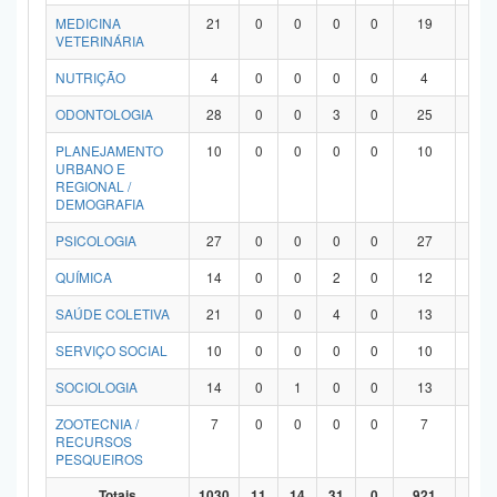
MEDICINA
21
0
0
0
0
19
2
VETERINÁRIA
NUTRIÇÃO
4
0
0
0
0
4
0
ODONTOLOGIA
28
0
0
3
0
25
0
PLANEJAMENTO
10
0
0
0
0
10
0
URBANO E
REGIONAL /
DEMOGRAFIA
PSICOLOGIA
27
0
0
0
0
27
0
QUÍMICA
14
0
0
2
0
12
0
SAÚDE COLETIVA
21
0
0
4
0
13
4
SERVIÇO SOCIAL
10
0
0
0
0
10
0
SOCIOLOGIA
14
0
1
0
0
13
0
ZOOTECNIA /
7
0
0
0
0
7
0
RECURSOS
PESQUEIROS
Totais
1030
11
14
31
0
921
53