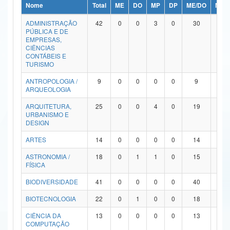
Nome
Total
ME
DO
MP
DP
ME/DO
MP/
Ministério da Ciência, Tecnologia, Inovações e Comunicações
ADMINISTRAÇÃO
42
0
0
3
0
30
9
PÚBLICA E DE
Ministério do Meio Ambiente
EMPRESAS,
CIÊNCIAS
Ministério do Turismo
CONTÁBEIS E
TURISMO
Ministério do Desenvolvimento Regional
ANTROPOLOGIA /
9
0
0
0
0
9
0
ARQUEOLOGIA
Controladoria-Geral da União
ARQUITETURA,
25
0
0
4
0
19
2
URBANISMO E
Ministério da Mulher, da Família e dos Direitos Humanos
DESIGN
Secretaria-Geral
ARTES
14
0
0
0
0
14
0
ASTRONOMIA /
18
0
1
1
0
15
1
Secretaria de Governo
FÍSICA
Gabinete de Segurança Institucional
BIODIVERSIDADE
41
0
0
0
0
40
1
Advocacia-Geral da União
BIOTECNOLOGIA
22
0
1
0
0
18
3
CIÊNCIA DA
13
0
0
0
0
13
0
Banco Central do Brasil
COMPUTAÇÃO