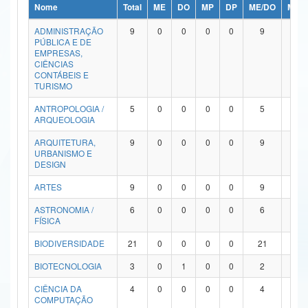
Nome
Total
ME
DO
MP
DP
ME/DO
MP/
Ministério da Ciência, Tecnologia, Inovações e Comunicações
ADMINISTRAÇÃO
9
0
0
0
0
9
0
PÚBLICA E DE
Ministério do Meio Ambiente
EMPRESAS,
CIÊNCIAS
Ministério do Turismo
CONTÁBEIS E
TURISMO
Ministério do Desenvolvimento Regional
ANTROPOLOGIA /
5
0
0
0
0
5
0
ARQUEOLOGIA
Controladoria-Geral da União
ARQUITETURA,
9
0
0
0
0
9
0
URBANISMO E
Ministério da Mulher, da Família e dos Direitos Humanos
DESIGN
Secretaria-Geral
ARTES
9
0
0
0
0
9
0
ASTRONOMIA /
6
0
0
0
0
6
0
Secretaria de Governo
FÍSICA
Gabinete de Segurança Institucional
BIODIVERSIDADE
21
0
0
0
0
21
0
Advocacia-Geral da União
BIOTECNOLOGIA
3
0
1
0
0
2
0
CIÊNCIA DA
4
0
0
0
0
4
0
Banco Central do Brasil
COMPUTAÇÃO