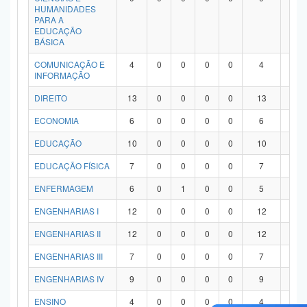
HUMANIDADES
PARA A
EDUCAÇÃO
BÁSICA
COMUNICAÇÃO E
4
0
0
0
0
4
0
INFORMAÇÃO
DIREITO
13
0
0
0
0
13
0
ECONOMIA
6
0
0
0
0
6
0
EDUCAÇÃO
10
0
0
0
0
10
0
EDUCAÇÃO FÍSICA
7
0
0
0
0
7
0
ENFERMAGEM
6
0
1
0
0
5
0
ENGENHARIAS I
12
0
0
0
0
12
0
ENGENHARIAS II
12
0
0
0
0
12
0
ENGENHARIAS III
7
0
0
0
0
7
0
ENGENHARIAS IV
9
0
0
0
0
9
0
ENSINO
4
0
0
0
0
4
0