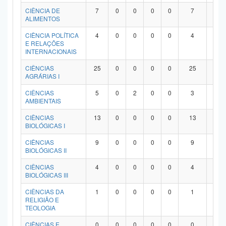
Planalto
CIÊNCIA DE
7
0
0
0
0
7
0
ALIMENTOS
CIÊNCIA POLÍTICA
4
0
0
0
0
4
0
E RELAÇÕES
INTERNACIONAIS
CIÊNCIAS
25
0
0
0
0
25
0
AGRÁRIAS I
CIÊNCIAS
5
0
2
0
0
3
0
AMBIENTAIS
CIÊNCIAS
13
0
0
0
0
13
0
BIOLÓGICAS I
CIÊNCIAS
9
0
0
0
0
9
0
BIOLÓGICAS II
CIÊNCIAS
4
0
0
0
0
4
0
BIOLÓGICAS III
CIÊNCIAS DA
1
0
0
0
0
1
0
RELIGIÃO E
TEOLOGIA
CIÊNCIAS E
0
0
0
0
0
0
0