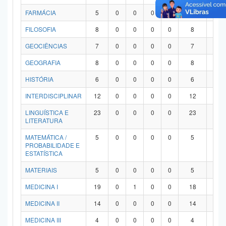
FARMÁCIA
5
0
0
0
0
5
0
FILOSOFIA
8
0
0
0
0
8
0
GEOCIÊNCIAS
7
0
0
0
0
7
0
GEOGRAFIA
8
0
0
0
0
8
0
HISTÓRIA
6
0
0
0
0
6
0
INTERDISCIPLINAR
12
0
0
0
0
12
0
LINGUÍSTICA E
23
0
0
0
0
23
0
LITERATURA
MATEMÁTICA /
5
0
0
0
0
5
0
PROBABILIDADE E
ESTATÍSTICA
MATERIAIS
5
0
0
0
0
5
0
MEDICINA I
19
0
1
0
0
18
0
MEDICINA II
14
0
0
0
0
14
0
MEDICINA III
4
0
0
0
0
4
0