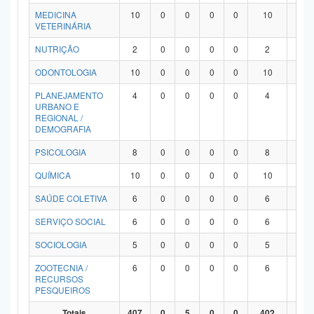
MEDICINA
10
0
0
0
0
10
0
VETERINÁRIA
NUTRIÇÃO
2
0
0
0
0
2
0
ODONTOLOGIA
10
0
0
0
0
10
0
PLANEJAMENTO
4
0
0
0
0
4
0
URBANO E
REGIONAL /
DEMOGRAFIA
PSICOLOGIA
8
0
0
0
0
8
0
QUÍMICA
10
0
0
0
0
10
0
SAÚDE COLETIVA
6
0
0
0
0
6
0
SERVIÇO SOCIAL
6
0
0
0
0
6
0
SOCIOLOGIA
5
0
0
0
0
5
0
ZOOTECNIA /
6
0
0
0
0
6
0
RECURSOS
PESQUEIROS
Totais
407
0
5
0
0
402
0