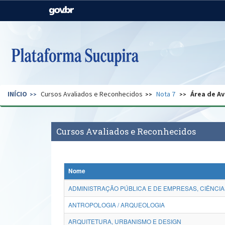
Casa Civil
Ministério da Justiça e
Segurança Pública
Ministério da Agricultura,
Ministério da Educação
Pecuária e Abastecimento
Ministério do Meio Ambiente
Ministério do Turismo
INÍCIO
Cursos Avaliados e Reconhecidos
Nota 7
Área de Av
Secretaria de Governo
Gabinete de Segurança
Institucional
Cursos Avaliados e Reconhecidos
Nome
ADMINISTRAÇÃO PÚBLICA E DE EMPRESAS, CIÊNCIA
ANTROPOLOGIA / ARQUEOLOGIA
ARQUITETURA, URBANISMO E DESIGN