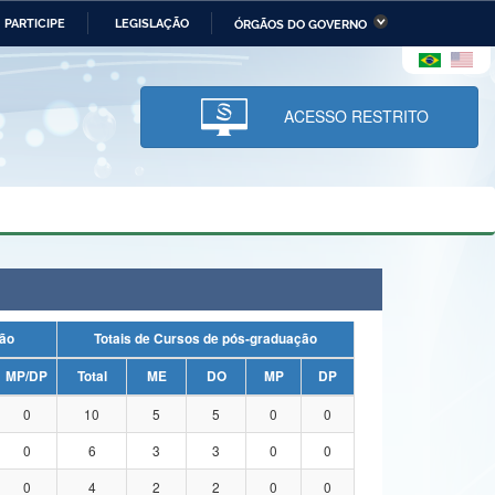
PARTICIPE
LEGISLAÇÃO
ÓRGÃOS DO GOVERNO
stério da Economia
Ministério da Infraestrutura
stério de Minas e Energia
Ministério da Ciência,
Tecnologia, Inovações e
ACESSO RESTRITO
Comunicações
tério da Mulher, da Família
Secretaria-Geral
s Direitos Humanos
lto
duação
Totais de Cursos de pós-graduação
MP/DP
Total
ME
DO
MP
DP
0
10
5
5
0
0
0
6
3
3
0
0
0
4
2
2
0
0