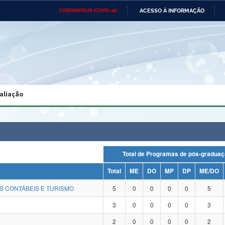
ACESSO À INFORMAÇÃO
CORONAVÍRUS (COVID-19)
Ministério da Defesa
Ministério das Relações
Mini
Exteriores
IR
PARA
O
CONTEÚDO
Ministério da Cidadania
Ministério da Saúde
Mini
Ministério do Desenvolvimento
Controladoria-Geral da União
Minis
Regional
e do
aliação
Advocacia-Geral da União
Banco Central do Brasil
Plana
Total de Programas de pós-gra
Total
ME
DO
MP
DP
ME/DO
S CONTÁBEIS E TURISMO
5
0
0
0
0
5
3
0
0
0
0
3
2
0
0
0
0
2