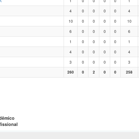
A
1
0
0
0
0
1
4
0
0
0
0
4
10
0
0
0
0
10
6
0
0
0
0
6
1
0
0
0
0
1
4
0
0
0
0
4
3
0
0
0
0
3
260
0
2
0
0
258
adêmico
fissional