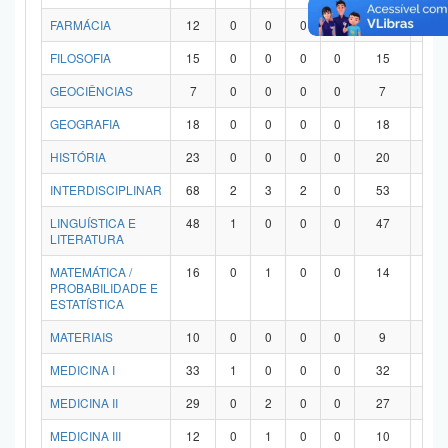
FARMÁCIA
12
0
0
0
0
12
0
FILOSOFIA
15
0
0
0
0
15
0
GEOCIÊNCIAS
7
0
0
0
0
7
0
GEOGRAFIA
18
0
0
0
0
18
0
HISTÓRIA
23
0
0
0
0
20
3
INTERDISCIPLINAR
68
2
3
2
0
53
8
LINGUÍSTICA E
48
1
0
0
0
47
0
LITERATURA
MATEMÁTICA /
16
0
1
0
0
14
1
PROBABILIDADE E
ESTATÍSTICA
MATERIAIS
10
0
0
0
0
9
1
MEDICINA I
33
1
0
0
0
32
0
MEDICINA II
29
0
2
0
0
27
0
MEDICINA III
12
0
1
0
0
10
1