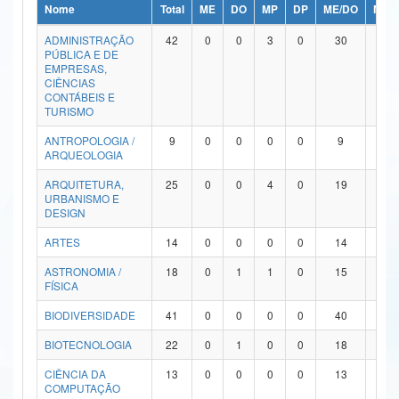
Nome
Total
ME
DO
MP
DP
ME/DO
MP/
Ministério da Ciência, Tecnologia, Inovações e Comunicações
ADMINISTRAÇÃO
42
0
0
3
0
30
9
PÚBLICA E DE
Ministério do Meio Ambiente
EMPRESAS,
CIÊNCIAS
Ministério do Turismo
CONTÁBEIS E
TURISMO
Ministério do Desenvolvimento Regional
ANTROPOLOGIA /
9
0
0
0
0
9
0
ARQUEOLOGIA
Controladoria-Geral da União
ARQUITETURA,
25
0
0
4
0
19
2
URBANISMO E
Ministério da Mulher, da Família e dos Direitos Humanos
DESIGN
Secretaria-Geral
ARTES
14
0
0
0
0
14
0
ASTRONOMIA /
18
0
1
1
0
15
1
Secretaria de Governo
FÍSICA
Gabinete de Segurança Institucional
BIODIVERSIDADE
41
0
0
0
0
40
1
Advocacia-Geral da União
BIOTECNOLOGIA
22
0
1
0
0
18
3
CIÊNCIA DA
13
0
0
0
0
13
0
Banco Central do Brasil
COMPUTAÇÃO