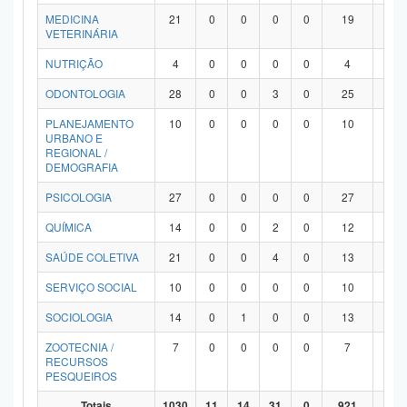
MEDICINA
21
0
0
0
0
19
2
VETERINÁRIA
NUTRIÇÃO
4
0
0
0
0
4
0
ODONTOLOGIA
28
0
0
3
0
25
0
PLANEJAMENTO
10
0
0
0
0
10
0
URBANO E
REGIONAL /
DEMOGRAFIA
PSICOLOGIA
27
0
0
0
0
27
0
QUÍMICA
14
0
0
2
0
12
0
SAÚDE COLETIVA
21
0
0
4
0
13
4
SERVIÇO SOCIAL
10
0
0
0
0
10
0
SOCIOLOGIA
14
0
1
0
0
13
0
ZOOTECNIA /
7
0
0
0
0
7
0
RECURSOS
PESQUEIROS
Totais
1030
11
14
31
0
921
53