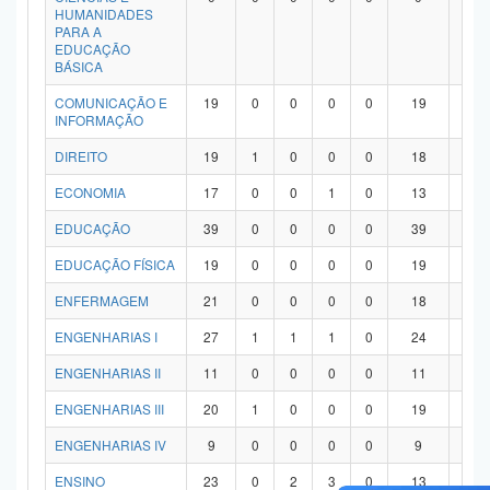
HUMANIDADES
PARA A
EDUCAÇÃO
BÁSICA
COMUNICAÇÃO E
19
0
0
0
0
19
0
INFORMAÇÃO
DIREITO
19
1
0
0
0
18
0
ECONOMIA
17
0
0
1
0
13
3
EDUCAÇÃO
39
0
0
0
0
39
0
EDUCAÇÃO FÍSICA
19
0
0
0
0
19
0
ENFERMAGEM
21
0
0
0
0
18
3
ENGENHARIAS I
27
1
1
1
0
24
0
ENGENHARIAS II
11
0
0
0
0
11
0
ENGENHARIAS III
20
1
0
0
0
19
0
ENGENHARIAS IV
9
0
0
0
0
9
0
ENSINO
23
0
2
3
0
13
5