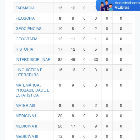
FARMÁCIA
15
12
0
3
0
0
0
FILOSOFIA
8
8
0
0
0
0
0
GEOCIÊNCIAS
10
8
0
2
0
0
0
GEOGRAFIA
12
11
0
1
0
0
0
HISTÓRIA
17
12
0
5
0
0
0
INTERDISCIPLINAR
82
49
0
33
0
0
0
LINGUÍSTICA E
16
13
0
3
0
0
0
LITERATURA
MATEMÁTICA /
9
9
0
0
0
0
0
PROBABILIDADE E
ESTATÍSTICA
MATERIAIS
8
6
0
2
0
0
0
MEDICINA I
20
8
0
12
0
0
0
MEDICINA II
26
17
0
9
0
0
0
MEDICINA III
12
6
0
6
0
0
0