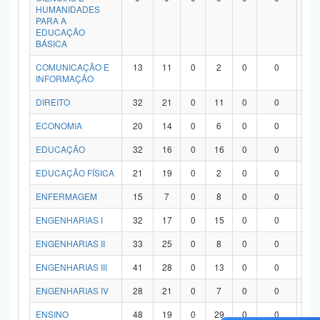
HUMANIDADES
PARA A
EDUCAÇÃO
BÁSICA
COMUNICAÇÃO E
13
11
0
2
0
0
0
INFORMAÇÃO
DIREITO
32
21
0
11
0
0
0
ECONOMIA
20
14
0
6
0
0
0
EDUCAÇÃO
32
16
0
16
0
0
0
EDUCAÇÃO FÍSICA
21
19
0
2
0
0
0
ENFERMAGEM
15
7
0
8
0
0
0
ENGENHARIAS I
32
17
0
15
0
0
0
ENGENHARIAS II
33
25
0
8
0
0
0
ENGENHARIAS III
41
28
0
13
0
0
0
ENGENHARIAS IV
28
21
0
7
0
0
0
ENSINO
48
19
0
29
0
0
0