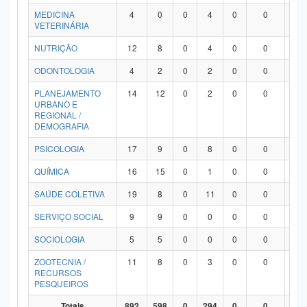
MEDICINA
4
0
0
4
0
0
0
VETERINÁRIA
NUTRIÇÃO
12
8
0
4
0
0
0
ODONTOLOGIA
4
2
0
2
0
0
0
PLANEJAMENTO
14
12
0
2
0
0
0
URBANO E
REGIONAL /
DEMOGRAFIA
PSICOLOGIA
17
9
0
8
0
0
0
QUÍMICA
16
15
0
1
0
0
0
SAÚDE COLETIVA
19
8
0
11
0
0
0
SERVIÇO SOCIAL
9
9
0
0
0
0
0
SOCIOLOGIA
5
5
0
0
0
0
0
ZOOTECNIA /
11
8
0
3
0
0
0
RECURSOS
PESQUEIROS
Totais
892
598
0
294
0
0
0