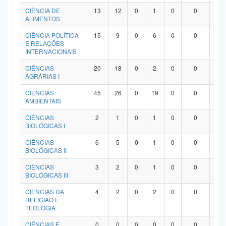
Planalto
CIÊNCIA DE
13
12
0
1
0
0
0
ALIMENTOS
CIÊNCIA POLÍTICA
15
9
0
6
0
0
0
E RELAÇÕES
INTERNACIONAIS
CIÊNCIAS
20
18
0
2
0
0
0
AGRÁRIAS I
CIÊNCIAS
45
26
0
19
0
0
0
AMBIENTAIS
CIÊNCIAS
2
1
0
1
0
0
0
BIOLÓGICAS I
CIÊNCIAS
6
5
0
1
0
0
0
BIOLÓGICAS II
CIÊNCIAS
3
2
0
1
0
0
0
BIOLÓGICAS III
CIÊNCIAS DA
4
2
0
2
0
0
0
RELIGIÃO E
TEOLOGIA
CIÊNCIAS E
0
0
0
0
0
0
0