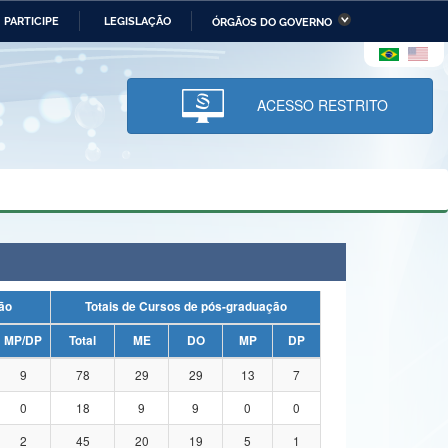
PARTICIPE
LEGISLAÇÃO
ÓRGÃOS DO GOVERNO
stério da Economia
Ministério da Infraestrutura
stério de Minas e Energia
Ministério da Ciência,
Tecnologia, Inovações e
ACESSO RESTRITO
Comunicações
tério da Mulher, da Família
Secretaria-Geral
s Direitos Humanos
lto
uação
Totais de Cursos de pós-graduação
MP/DP
Total
ME
DO
MP
DP
9
78
29
29
13
7
0
18
9
9
0
0
2
45
20
19
5
1