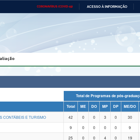
ACESSO À INFORMAÇÃO
CORONAVÍRUS (COVID-19)
Ministério da Defesa
Ministério das Relações
Mini
Exteriores
IR
PARA
O
CONTEÚDO
Ministério da Cidadania
Ministério da Saúde
Mini
Ministério do Desenvolvimento
Controladoria-Geral da União
Minis
Regional
e do
aliação
Advocacia-Geral da União
Banco Central do Brasil
Plana
Total de Programas de pós-grad
Total
ME
DO
MP
DP
ME/DO
S CONTÁBEIS E TURISMO
42
0
0
3
0
30
9
0
0
0
0
9
25
0
0
4
0
19