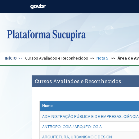
Casa Civil
Ministério da Justiça e
Segurança Pública
Ministério da Agricultura,
Ministério da Educação
Pecuária e Abastecimento
Ministério do Meio Ambiente
Ministério do Turismo
INÍCIO
Cursos Avaliados e Reconhecidos
Nota 5
Área de Av
Secretaria de Governo
Gabinete de Segurança
Institucional
Cursos Avaliados e Reconhecidos
Nome
ADMINISTRAÇÃO PÚBLICA E DE EMPRESAS, CIÊNCIA
ANTROPOLOGIA / ARQUEOLOGIA
ARQUITETURA, URBANISMO E DESIGN