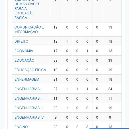
HUMANIDADES
PARA A
EDUCAÇÃO
BÁSICA
COMUNICAÇÃO E
19
0
0
0
0
19
0
INFORMAÇÃO
DIREITO
19
1
0
0
0
18
0
ECONOMIA
17
0
0
1
0
13
3
EDUCAÇÃO
39
0
0
0
0
39
0
EDUCAÇÃO FÍSICA
19
0
0
0
0
19
0
ENFERMAGEM
21
0
0
0
0
18
3
ENGENHARIAS I
27
1
1
1
0
24
0
ENGENHARIAS II
11
0
0
0
0
11
0
ENGENHARIAS III
20
1
0
0
0
19
0
ENGENHARIAS IV
9
0
0
0
0
9
0
ENSINO
23
0
2
3
0
13
5