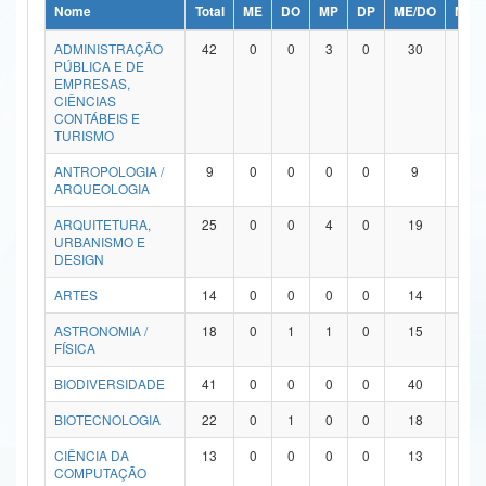
Nome
Total
ME
DO
MP
DP
ME/DO
MP/
Ministério da Ciência, Tecnologia, Inovações e Comunicações
ADMINISTRAÇÃO
42
0
0
3
0
30
9
PÚBLICA E DE
Ministério do Meio Ambiente
EMPRESAS,
CIÊNCIAS
Ministério do Turismo
CONTÁBEIS E
TURISMO
Ministério do Desenvolvimento Regional
ANTROPOLOGIA /
9
0
0
0
0
9
0
ARQUEOLOGIA
Controladoria-Geral da União
ARQUITETURA,
25
0
0
4
0
19
2
URBANISMO E
Ministério da Mulher, da Família e dos Direitos Humanos
DESIGN
Secretaria-Geral
ARTES
14
0
0
0
0
14
0
ASTRONOMIA /
18
0
1
1
0
15
1
Secretaria de Governo
FÍSICA
Gabinete de Segurança Institucional
BIODIVERSIDADE
41
0
0
0
0
40
1
Advocacia-Geral da União
BIOTECNOLOGIA
22
0
1
0
0
18
3
CIÊNCIA DA
13
0
0
0
0
13
0
Banco Central do Brasil
COMPUTAÇÃO