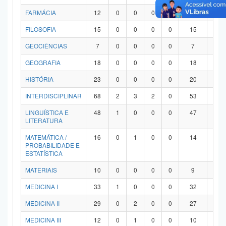
FARMÁCIA
12
0
0
0
0
12
0
FILOSOFIA
15
0
0
0
0
15
0
GEOCIÊNCIAS
7
0
0
0
0
7
0
GEOGRAFIA
18
0
0
0
0
18
0
HISTÓRIA
23
0
0
0
0
20
3
INTERDISCIPLINAR
68
2
3
2
0
53
8
LINGUÍSTICA E
48
1
0
0
0
47
0
LITERATURA
MATEMÁTICA /
16
0
1
0
0
14
1
PROBABILIDADE E
ESTATÍSTICA
MATERIAIS
10
0
0
0
0
9
1
MEDICINA I
33
1
0
0
0
32
0
MEDICINA II
29
0
2
0
0
27
0
MEDICINA III
12
0
1
0
0
10
1