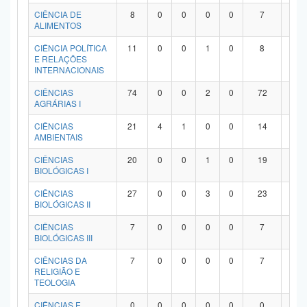
Planalto
CIÊNCIA DE
8
0
0
0
0
7
1
ALIMENTOS
CIÊNCIA POLÍTICA
11
0
0
1
0
8
2
E RELAÇÕES
INTERNACIONAIS
CIÊNCIAS
74
0
0
2
0
72
0
AGRÁRIAS I
CIÊNCIAS
21
4
1
0
0
14
2
AMBIENTAIS
CIÊNCIAS
20
0
0
1
0
19
0
BIOLÓGICAS I
CIÊNCIAS
27
0
0
3
0
23
1
BIOLÓGICAS II
CIÊNCIAS
7
0
0
0
0
7
0
BIOLÓGICAS III
CIÊNCIAS DA
7
0
0
0
0
7
0
RELIGIÃO E
TEOLOGIA
CIÊNCIAS E
0
0
0
0
0
0
0