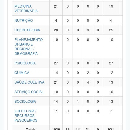
MEDICINA
21
0
0
0
0
19
2
VETERINÁRIA
NUTRIÇÃO
4
0
0
0
0
4
0
ODONTOLOGIA
28
0
0
3
0
25
0
PLANEJAMENTO
10
0
0
0
0
10
0
URBANO E
REGIONAL /
DEMOGRAFIA
PSICOLOGIA
27
0
0
0
0
27
0
QUÍMICA
14
0
0
2
0
12
0
SAÚDE COLETIVA
21
0
0
4
0
13
4
SERVIÇO SOCIAL
10
0
0
0
0
10
0
SOCIOLOGIA
14
0
1
0
0
13
0
ZOOTECNIA /
7
0
0
0
0
7
0
RECURSOS
PESQUEIROS
Totais
1030
11
14
31
0
921
53