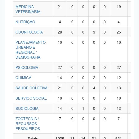
MEDICINA
21
0
0
0
0
19
2
VETERINÁRIA
NUTRIÇÃO
4
0
0
0
0
4
0
ODONTOLOGIA
28
0
0
3
0
25
0
PLANEJAMENTO
10
0
0
0
0
10
0
URBANO E
REGIONAL /
DEMOGRAFIA
PSICOLOGIA
27
0
0
0
0
27
0
QUÍMICA
14
0
0
2
0
12
0
SAÚDE COLETIVA
21
0
0
4
0
13
4
SERVIÇO SOCIAL
10
0
0
0
0
10
0
SOCIOLOGIA
14
0
1
0
0
13
0
ZOOTECNIA /
7
0
0
0
0
7
0
RECURSOS
PESQUEIROS
Totais
1030
11
14
31
0
921
53