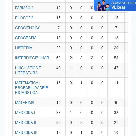
FARMÁCIA
12
0
0
0
0
12
0
FILOSOFIA
15
0
0
0
0
15
0
GEOCIÊNCIAS
7
0
0
0
0
7
0
GEOGRAFIA
18
0
0
0
0
18
0
HISTÓRIA
23
0
0
0
0
20
3
INTERDISCIPLINAR
68
2
3
2
0
53
8
LINGUÍSTICA E
48
1
0
0
0
47
0
LITERATURA
MATEMÁTICA /
16
0
1
0
0
14
1
PROBABILIDADE E
ESTATÍSTICA
MATERIAIS
10
0
0
0
0
9
1
MEDICINA I
33
1
0
0
0
32
0
MEDICINA II
29
0
2
0
0
27
0
MEDICINA III
12
0
1
0
0
10
1