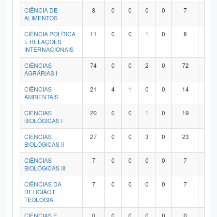
Planalto
CIÊNCIA DE
8
0
0
0
0
7
1
ALIMENTOS
CIÊNCIA POLÍTICA
11
0
0
1
0
8
2
E RELAÇÕES
INTERNACIONAIS
CIÊNCIAS
74
0
0
2
0
72
0
AGRÁRIAS I
CIÊNCIAS
21
4
1
0
0
14
2
AMBIENTAIS
CIÊNCIAS
20
0
0
1
0
19
0
BIOLÓGICAS I
CIÊNCIAS
27
0
0
3
0
23
1
BIOLÓGICAS II
CIÊNCIAS
7
0
0
0
0
7
0
BIOLÓGICAS III
CIÊNCIAS DA
7
0
0
0
0
7
0
RELIGIÃO E
TEOLOGIA
CIÊNCIAS E
0
0
0
0
0
0
0