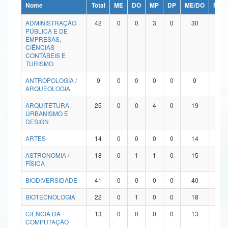
Nome
Total
ME
DO
MP
DP
ME/DO
MP/
Ministério da Ciência, Tecnologia, Inovações e Comunicações
ADMINISTRAÇÃO
42
0
0
3
0
30
9
PÚBLICA E DE
Ministério do Meio Ambiente
EMPRESAS,
CIÊNCIAS
Ministério do Turismo
CONTÁBEIS E
TURISMO
Ministério do Desenvolvimento Regional
ANTROPOLOGIA /
9
0
0
0
0
9
0
ARQUEOLOGIA
Controladoria-Geral da União
ARQUITETURA,
25
0
0
4
0
19
2
URBANISMO E
Ministério da Mulher, da Família e dos Direitos Humanos
DESIGN
Secretaria-Geral
ARTES
14
0
0
0
0
14
0
ASTRONOMIA /
18
0
1
1
0
15
1
Secretaria de Governo
FÍSICA
Gabinete de Segurança Institucional
BIODIVERSIDADE
41
0
0
0
0
40
1
Advocacia-Geral da União
BIOTECNOLOGIA
22
0
1
0
0
18
3
CIÊNCIA DA
13
0
0
0
0
13
0
Banco Central do Brasil
COMPUTAÇÃO