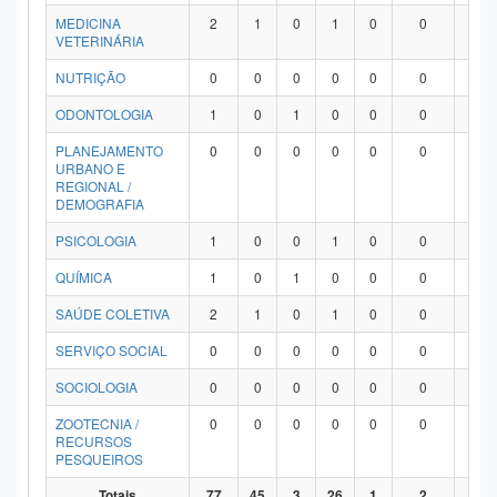
MEDICINA
2
1
0
1
0
0
0
VETERINÁRIA
NUTRIÇÃO
0
0
0
0
0
0
0
ODONTOLOGIA
1
0
1
0
0
0
0
PLANEJAMENTO
0
0
0
0
0
0
0
URBANO E
REGIONAL /
DEMOGRAFIA
PSICOLOGIA
1
0
0
1
0
0
0
QUÍMICA
1
0
1
0
0
0
0
SAÚDE COLETIVA
2
1
0
1
0
0
0
SERVIÇO SOCIAL
0
0
0
0
0
0
0
SOCIOLOGIA
0
0
0
0
0
0
0
ZOOTECNIA /
0
0
0
0
0
0
0
RECURSOS
PESQUEIROS
Totais
77
45
3
26
1
2
0