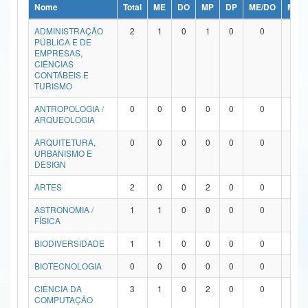
Nome
Total
ME
DO
MP
DP
ME/DO
MP/
Ministério da Ciência, Tecnologia, Inovações e Comunicações
ADMINISTRAÇÃO
2
1
0
1
0
0
0
PÚBLICA E DE
Ministério do Meio Ambiente
EMPRESAS,
CIÊNCIAS
Ministério do Turismo
CONTÁBEIS E
TURISMO
Ministério do Desenvolvimento Regional
ANTROPOLOGIA /
0
0
0
0
0
0
0
ARQUEOLOGIA
Controladoria-Geral da União
ARQUITETURA,
0
0
0
0
0
0
0
URBANISMO E
Ministério da Mulher, da Família e dos Direitos Humanos
DESIGN
Secretaria-Geral
ARTES
2
0
0
2
0
0
0
ASTRONOMIA /
1
1
0
0
0
0
0
Secretaria de Governo
FÍSICA
Gabinete de Segurança Institucional
BIODIVERSIDADE
1
1
0
0
0
0
0
Advocacia-Geral da União
BIOTECNOLOGIA
0
0
0
0
0
0
0
CIÊNCIA DA
3
1
0
2
0
0
0
Banco Central do Brasil
COMPUTAÇÃO