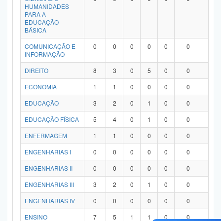
HUMANIDADES
PARA A
EDUCAÇÃO
BÁSICA
COMUNICAÇÃO E
0
0
0
0
0
0
0
INFORMAÇÃO
DIREITO
8
3
0
5
0
0
0
ECONOMIA
1
1
0
0
0
0
0
EDUCAÇÃO
3
2
0
1
0
0
0
EDUCAÇÃO FÍSICA
5
4
0
1
0
0
0
ENFERMAGEM
1
1
0
0
0
0
0
ENGENHARIAS I
0
0
0
0
0
0
0
ENGENHARIAS II
0
0
0
0
0
0
0
ENGENHARIAS III
3
2
0
1
0
0
0
ENGENHARIAS IV
0
0
0
0
0
0
0
ENSINO
7
5
1
1
0
0
0