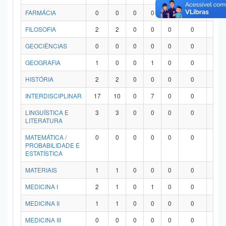
FARMÁCIA
0
0
0
0
0
0
0
FILOSOFIA
2
2
0
0
0
0
0
GEOCIÊNCIAS
0
0
0
0
0
0
0
GEOGRAFIA
1
0
0
1
0
0
0
HISTÓRIA
2
2
0
0
0
0
0
INTERDISCIPLINAR
17
10
0
7
0
0
0
LINGUÍSTICA E
3
3
0
0
0
0
0
LITERATURA
MATEMÁTICA /
0
0
0
0
0
0
0
PROBABILIDADE E
ESTATÍSTICA
MATERIAIS
1
1
0
0
0
0
0
MEDICINA I
2
1
0
1
0
0
0
MEDICINA II
1
1
0
0
0
0
0
MEDICINA III
0
0
0
0
0
0
0