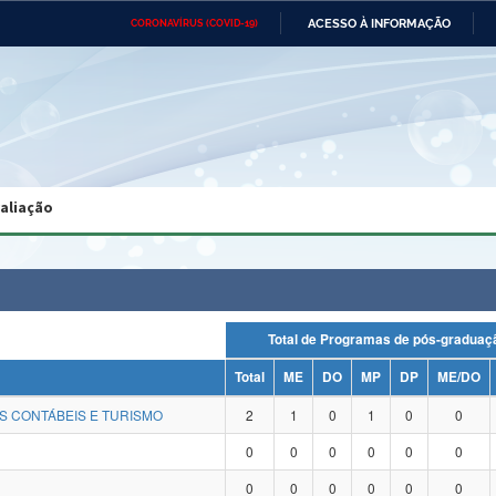
ACESSO À INFORMAÇÃO
CORONAVÍRUS (COVID-19)
Ministério da Defesa
Ministério das Relações
Mini
Exteriores
IR
PARA
O
CONTEÚDO
Ministério da Cidadania
Ministério da Saúde
Mini
Ministério do Desenvolvimento
Controladoria-Geral da União
Minis
Regional
e do
valiação
Advocacia-Geral da União
Banco Central do Brasil
Plana
Total de Programas de pós-grad
Total
ME
DO
MP
DP
ME/DO
S CONTÁBEIS E TURISMO
2
1
0
1
0
0
0
0
0
0
0
0
0
0
0
0
0
0