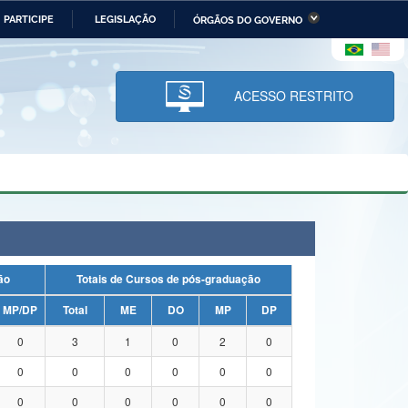
PARTICIPE
LEGISLAÇÃO
ÓRGÃOS DO GOVERNO
stério da Economia
Ministério da Infraestrutura
stério de Minas e Energia
Ministério da Ciência,
Tecnologia, Inovações e
ACESSO RESTRITO
Comunicações
tério da Mulher, da Família
Secretaria-Geral
s Direitos Humanos
lto
uação
Totais de Cursos de pós-graduação
MP/DP
Total
ME
DO
MP
DP
0
3
1
0
2
0
0
0
0
0
0
0
0
0
0
0
0
0