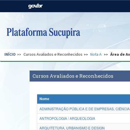
Casa Civil
Ministério da Justiça e
Segurança Pública
Ministério da Agricultura,
Ministério da Educação
Pecuária e Abastecimento
Ministério do Meio Ambiente
Ministério do Turismo
INÍCIO
Cursos Avaliados e Reconhecidos
Nota A
Área de A
Secretaria de Governo
Gabinete de Segurança
Institucional
Cursos Avaliados e Reconhecidos
Nome
ADMINISTRAÇÃO PÚBLICA E DE EMPRESAS, CIÊNCIA
ANTROPOLOGIA / ARQUEOLOGIA
ARQUITETURA, URBANISMO E DESIGN