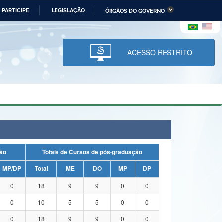
PARTICIPE
LEGISLAÇÃO
ÓRGÃOS DO GOVERNO
stério da Economia
Ministério da Infraestrutura
stério de Minas e Energia
Ministério da Ciência,
Tecnologia, Inovações e
ACESSO RESTRITO
Comunicações
tério da Mulher, da Família
Secretaria-Geral
s Direitos Humanos
lto
duação
Totais de Cursos de pós-graduação
MP/DP
Total
ME
DO
MP
DP
0
18
9
9
0
0
0
10
5
5
0
0
0
18
9
9
0
0