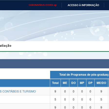
ACESSO À INFORMAÇÃO
CORONAVÍRUS (COVID-19)
Ministério da Defesa
Ministério das Relações
Mini
Exteriores
IR
PARA
O
CONTEÚDO
Ministério da Cidadania
Ministério da Saúde
Mini
Ministério do Desenvolvimento
Controladoria-Geral da União
Minis
Regional
e do
aliação
Advocacia-Geral da União
Banco Central do Brasil
Plana
Total de Programas de pós-gra
Total
ME
DO
MP
DP
ME/DO
S CONTÁBEIS E TURISMO
9
0
0
0
0
9
5
0
0
0
0
5
9
0
0
0
0
9