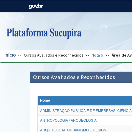
Casa Civil
Ministério da Justiça e
Segurança Pública
Ministério da Agricultura,
Ministério da Educação
Pecuária e Abastecimento
Ministério do Meio Ambiente
Ministério do Turismo
INÍCIO
Cursos Avaliados e Reconhecidos
Nota 6
Área de Av
Secretaria de Governo
Gabinete de Segurança
Institucional
Cursos Avaliados e Reconhecidos
Nome
ADMINISTRAÇÃO PÚBLICA E DE EMPRESAS, CIÊNCIA
ANTROPOLOGIA / ARQUEOLOGIA
ARQUITETURA, URBANISMO E DESIGN