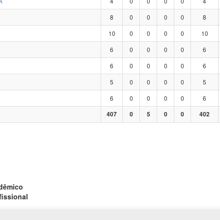
A
4
0
0
0
0
4
8
0
0
0
0
8
10
0
0
0
0
10
6
0
0
0
0
6
6
0
0
0
0
6
5
0
0
0
0
5
6
0
0
0
0
6
407
0
5
0
0
402
adêmico
fissional