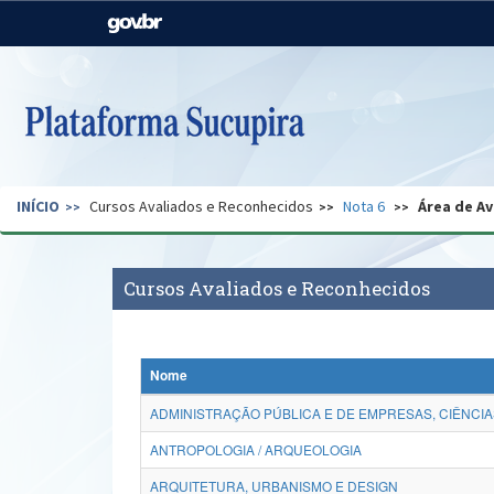
Casa Civil
Ministério da Justiça e
Segurança Pública
Ministério da Agricultura,
Ministério da Educação
Pecuária e Abastecimento
Ministério do Meio Ambiente
Ministério do Turismo
INÍCIO
Cursos Avaliados e Reconhecidos
Nota 6
Área de Av
Secretaria de Governo
Gabinete de Segurança
Institucional
Cursos Avaliados e Reconhecidos
Nome
ADMINISTRAÇÃO PÚBLICA E DE EMPRESAS, CIÊNCIA
ANTROPOLOGIA / ARQUEOLOGIA
ARQUITETURA, URBANISMO E DESIGN