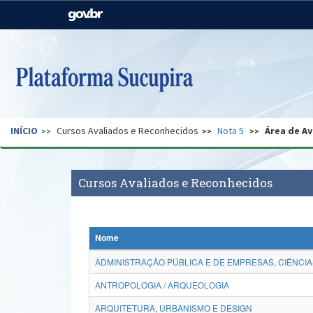
Casa Civil
Ministério da Justiça e
Segurança Pública
Ministério da Agricultura,
Ministério da Educação
Pecuária e Abastecimento
Ministério do Meio Ambiente
Ministério do Turismo
INÍCIO
Cursos Avaliados e Reconhecidos
Nota 5
Área de Av
Secretaria de Governo
Gabinete de Segurança
Institucional
Cursos Avaliados e Reconhecidos
Nome
ADMINISTRAÇÃO PÚBLICA E DE EMPRESAS, CIÊNCIA
ANTROPOLOGIA / ARQUEOLOGIA
ARQUITETURA, URBANISMO E DESIGN