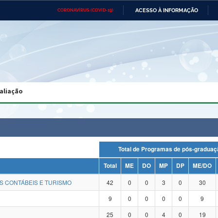
ACESSO À INFORMAÇÃO
CORONAVÍRUS (COVID-19)
Ministério da Defesa
Ministério das Relações
Mini
Exteriores
IR
PARA
O
CONTEÚDO
Ministério da Cidadania
Ministério da Saúde
Mini
Ministério do Desenvolvimento
Controladoria-Geral da União
Minis
Regional
e do
aliação
Advocacia-Geral da União
Banco Central do Brasil
Plana
Total de Programas de pós-grad
Total
ME
DO
MP
DP
ME/DO
S CONTÁBEIS E TURISMO
42
0
0
3
0
30
9
0
0
0
0
9
25
0
0
4
0
19