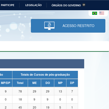
PARTICIPE
LEGISLAÇÃO
ÓRGÃOS DO GOVERNO
stério da Economia
Ministério da Infraestrutura
stério de Minas e Energia
Ministério da Ciência,
Tecnologia, Inovações e
ACESSO RESTRITO
Comunicações
tério da Mulher, da Família
Secretaria-Geral
s Direitos Humanos
lto
uação
Totais de Cursos de pós-graduação
MP/DP
Total
ME
DO
MP
DP
9
78
29
29
13
7
0
18
9
9
0
0
2
45
20
19
5
1