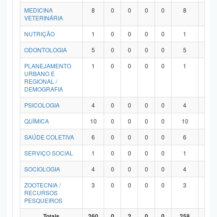
MEDICINA
8
0
0
0
0
8
0
VETERINÁRIA
NUTRIÇÃO
1
0
0
0
0
1
0
ODONTOLOGIA
5
0
0
0
0
5
0
PLANEJAMENTO
1
0
0
0
0
1
0
URBANO E
REGIONAL /
DEMOGRAFIA
PSICOLOGIA
4
0
0
0
0
4
0
QUÍMICA
10
0
0
0
0
10
0
SAÚDE COLETIVA
6
0
0
0
0
6
0
SERVIÇO SOCIAL
1
0
0
0
0
1
0
SOCIOLOGIA
4
0
0
0
0
4
0
ZOOTECNIA /
3
0
0
0
0
3
0
RECURSOS
PESQUEIROS
Totais
260
0
2
0
0
258
0