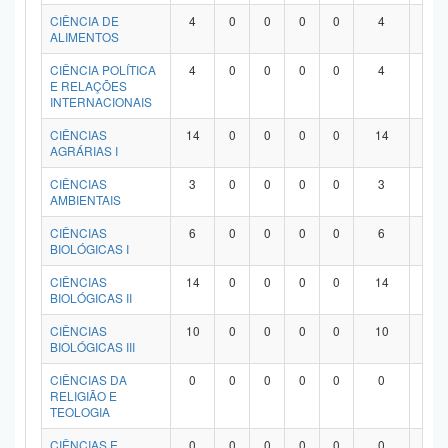
Planalto
CIÊNCIA DE
4
0
0
0
0
4
0
ALIMENTOS
CIÊNCIA POLÍTICA
4
0
0
0
0
4
0
E RELAÇÕES
INTERNACIONAIS
CIÊNCIAS
14
0
0
0
0
14
0
AGRÁRIAS I
CIÊNCIAS
3
0
0
0
0
3
0
AMBIENTAIS
CIÊNCIAS
6
0
0
0
0
6
0
BIOLÓGICAS I
CIÊNCIAS
14
0
0
0
0
14
0
BIOLÓGICAS II
CIÊNCIAS
10
0
0
0
0
10
0
BIOLÓGICAS III
CIÊNCIAS DA
0
0
0
0
0
0
0
RELIGIÃO E
TEOLOGIA
CIÊNCIAS E
0
0
0
0
0
0
0