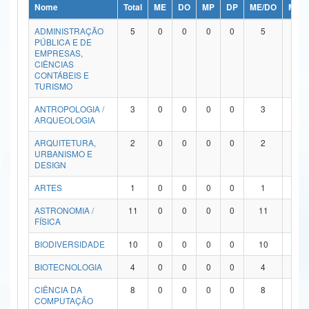
Nome
Total
ME
DO
MP
DP
ME/DO
MP/
Ministério da Ciência, Tecnologia, Inovações e Comunicações
ADMINISTRAÇÃO
5
0
0
0
0
5
0
PÚBLICA E DE
Ministério do Meio Ambiente
EMPRESAS,
CIÊNCIAS
Ministério do Turismo
CONTÁBEIS E
TURISMO
Ministério do Desenvolvimento Regional
ANTROPOLOGIA /
3
0
0
0
0
3
0
ARQUEOLOGIA
Controladoria-Geral da União
ARQUITETURA,
2
0
0
0
0
2
0
URBANISMO E
Ministério da Mulher, da Família e dos Direitos Humanos
DESIGN
Secretaria-Geral
ARTES
1
0
0
0
0
1
0
ASTRONOMIA /
11
0
0
0
0
11
0
Secretaria de Governo
FÍSICA
Gabinete de Segurança Institucional
BIODIVERSIDADE
10
0
0
0
0
10
0
Advocacia-Geral da União
BIOTECNOLOGIA
4
0
0
0
0
4
0
CIÊNCIA DA
8
0
0
0
0
8
0
Banco Central do Brasil
COMPUTAÇÃO