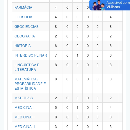
FARMÁCIA
4
0
0
0
0
4
0
FILOSOFIA
4
0
0
0
0
4
0
GEOCIÊNCIAS
8
0
0
0
0
8
0
GEOGRAFIA
2
0
0
0
0
2
0
HISTÓRIA
6
0
0
0
0
6
0
INTERDISCIPLINAR
7
0
1
0
0
6
0
LINGUÍSTICA E
8
0
0
0
0
8
0
LITERATURA
MATEMÁTICA /
8
0
0
0
0
8
0
PROBABILIDADE E
ESTATÍSTICA
MATERIAIS
2
0
0
0
0
2
0
MEDICINA I
5
0
1
0
0
4
0
MEDICINA II
8
0
0
0
0
8
0
MEDICINA III
3
0
0
0
0
3
0