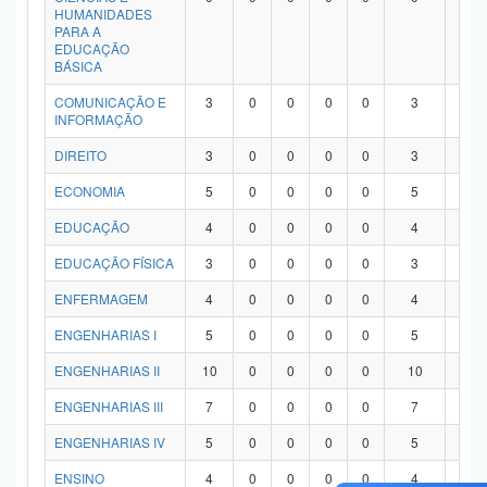
HUMANIDADES
PARA A
EDUCAÇÃO
BÁSICA
COMUNICAÇÃO E
3
0
0
0
0
3
0
INFORMAÇÃO
DIREITO
3
0
0
0
0
3
0
ECONOMIA
5
0
0
0
0
5
0
EDUCAÇÃO
4
0
0
0
0
4
0
EDUCAÇÃO FÍSICA
3
0
0
0
0
3
0
ENFERMAGEM
4
0
0
0
0
4
0
ENGENHARIAS I
5
0
0
0
0
5
0
ENGENHARIAS II
10
0
0
0
0
10
0
ENGENHARIAS III
7
0
0
0
0
7
0
ENGENHARIAS IV
5
0
0
0
0
5
0
ENSINO
4
0
0
0
0
4
0